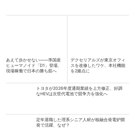
あえて歩かせない――準国産
デクセリアルズが東京オフィ
ヒューマノイド「D1」登場、
スを改修したワケ、本社機能
現場稼働で日本の勝ち筋へ
を2拠点に
トヨタが2026年度通期業績を上方修正、好調
なHEVは次世代電池で競争力を強化へ
定年退職した理系シニア人材が核融合発電炉開
発で活躍、なぜ？