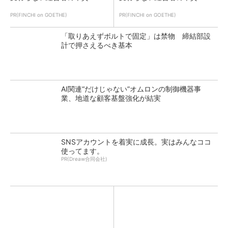
PR(FINCHI on GOETHE)
PR(FINCHI on GOETHE)
「取りあえずボルトで固定」は禁物 締結部設
計で押さえるべき基本
AI関連“だけじゃない”オムロンの制御機器事
業、地道な顧客基盤強化が結実
SNSアカウントを着実に成長。実はみんなココ
使ってます。
PR(Dreaw合同会社)