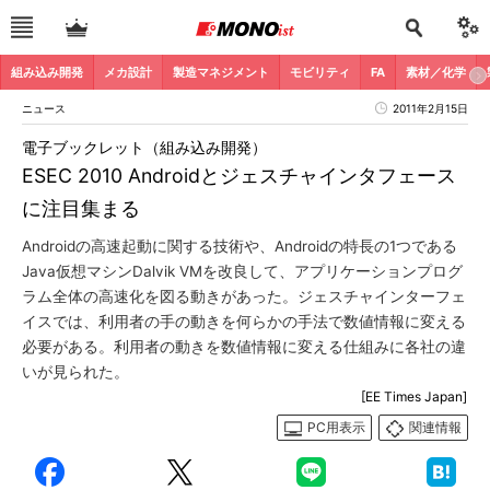
組み込み開発
メカ設計
製造マネジメント
モビリティ
FA
素材／化学
ニュース
2011年2月15日
電子ブックレット（組み込み開発）
ESEC 2010 Androidとジェスチャインタフェース
に注目集まる
Androidの高速起動に関する技術や、Androidの特長の1つである
Java仮想マシンDalvik VMを改良して、アプリケーションプログ
ラム全体の高速化を図る動きがあった。ジェスチャインターフェ
イスでは、利用者の手の動きを何らかの手法で数値情報に変える
必要がある。利用者の動きを数値情報に変える仕組みに各社の違
いが見られた。
[EE Times Japan]
PC用表示
関連情報