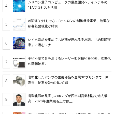
シリコン量子コンピュータの量産開発へ、インテルの
18Aプロセスを活用
AI関連“だけじゃない”オムロンの制御機器事業、地道な
顧客基盤強化が結実
いくら部品を集めても納期が遅れる不思議、「納期順守
率」に潜むワナ
手術不要で音を届けるレーザー照射技術を開発、次世代
の難聴治療に
老朽化したポンプの主要部品を金属3Dプリンタで一体
造形、納期を3分の1に短縮
電動化戦略見直しのホンダが四半期営業利益で過去最
高、2026年度業績も上方修正