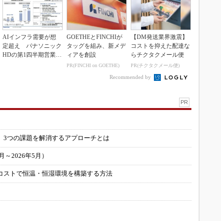
AIインフラ需要が想
GOETHEとFINCHIが
【DM発送業界激震】
定超え パナソニック
タッグを組み、新メデ
コストを抑えた配達な
HDの第1四半期営業利
ィアを創設
らチクタクメール便
益が過去最高達成
PR(FINCHI on GOETHE)
PR(チクタクメール便)
Recommended by
PR
」
 3つの課題を解消するアプローチとは
～2026年5月）
コストで恒温・恒湿環境を構築する方法