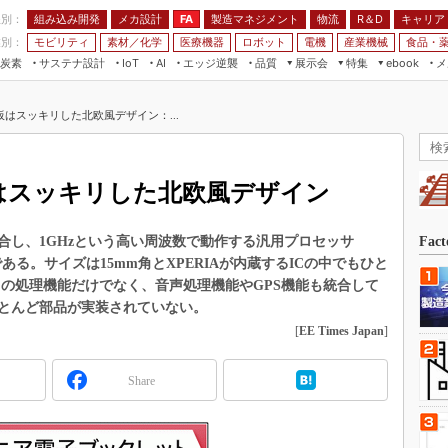
程別：
組み込み開発
メカ設計
製造マネジメント
物流
R＆D
キャリア
FA
業別：
モビリティ
素材／化学
医療機器
ロボット
電機
産業機械
食品・
炭素
サステナ設計
エッジ逆襲
品質
展示会
特集
メ
IoT
AI
ebook
伝承
組み込み開発
CEATEC
読者調査まとめ
編集後記
基板はスッキリした北欧風デザイン：...
JIMTOF
保全
メカ設計
つながるクルマ
組込み/エッジ コンピューティング
ス
 AI
製造マネジメント
5G
展＆IoT/5Gソリューション展
VR／AR
FA
板はスッキリした北欧風デザイン
IIFES
モビリティ
フィールドサービス
国際ロボット展
素材／化学
FPGA
合し、1GHzという高い周波数で動作する汎用プロセッサ
Fac
ジャパンモビリティショー
」）である。サイズは15mm角とXPERIAが内蔵するICの中でもひと
組み込み画像技術
TECHNO-FRONTIER
バンドの処理機能だけでなく、音声処理機能やGPS機能も統合して
組み込みモデリング
とんど部品が実装されていない。
人テク展
[
EE Times Japan
]
Windows Embedded
スマート工場EXPO
車載ソフト開発
EdgeTech+
Share
ISO26262
日本ものづくりワールド
無償設計ツール
AUTOMOTIVE WORLD