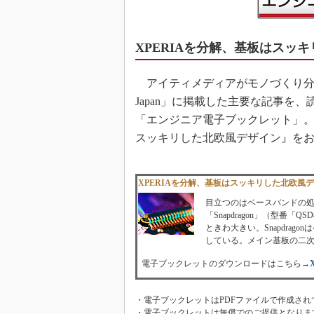
XPERIAを分解、基板はスッ
アイティメディアがモノづくり分野の読者
Japan」に掲載した主要な記事を
「エンジニア電子ブックレット」。本日は
スッキリした北欧風デザイン』を
XPERIAを分解、基板はスッキリした北欧風
目立つのはベースバンドの処
「Snapdragon」（型番「
ときわ大きい。Snapdra
している。メイン基板の二
電子ブックレットのダウンロードはこちら→
・電子ブックレットはPDFファイルで作成され
・電子ブックレットは無償でのご提供となりま