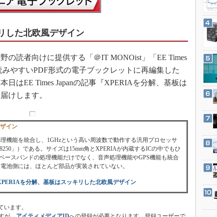
3Dプリンタ
産業オープンネット展
デジタルツインとCAE
キリした北欧風デザイン
S＆OP
インダストリー4.0
向けに提供する「＠IT MONOist」「EE Times
イノベーション
、読みやすいPDF形式の電子ブックレットに再編集した
製造業ビッグデータ
EE Times Japanの記事『XPERIAを分解、基板は
メイドインジャパン
お届けします。
植物工場
知財マネジメント
デザイン
海外生産
理機能を統合し、1GHzという高い周波数で動作する汎用プロセッサ
QSD8250」）である。サイズは15mm角とXPERIAが内蔵するICの中でもひ
グローバル設計・開発
gonはベースバンドの処理機能だけでなく、音声処理機能やGPS機能も統合
次電池側には、ほとんど部品が実装されていない。
制御セキュリティ
XPERIAを分解、基板はスッキリした北欧風デザイン
新型コロナへの対応
ています。
すが、
アイティメディアID
への登録が必要となります。登録ユーザーで