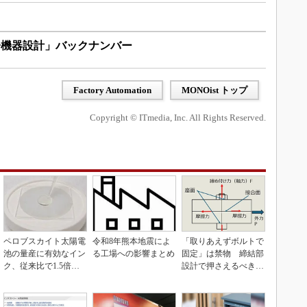
子機器設計」バックナンバー
Factory Automation
MONOist トップ
Copyright © ITmedia, Inc. All Rights Reserved.
ペロブスカイト太陽電
令和8年熊本地震によ
「取りあえずボルトで
池の量産に有効なイン
る工場への影響まとめ
固定」は禁物 締結部
ク、従来比で1.5倍の
設計で押さえるべき基
性能向上
本