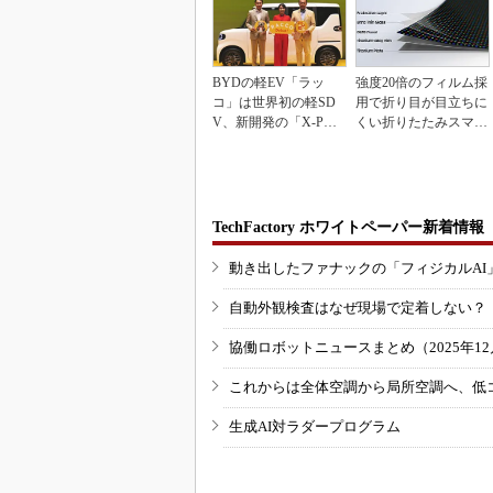
BYDの軽EV「ラッ
強度20倍のフィルム採
コ」は世界初の軽SD
用で折り目が目立ちに
V、新開発の「X-PAC
くい折りたたみスマホ
K」に電動システ...
の新技術
TechFactory ホワイトペーパー新着情報
動き出したファナックの「フィジカルAI
自動外観検査はなぜ現場で定着しない？
協働ロボットニュースまとめ（2025年12月
これからは全体空調から局所空調へ、低
生成AI対ラダープログラム