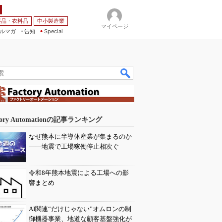
薬品・衣料品
中小製造業
マイページ
ルマガ
告知
Special
tory Automationの記事ランキング
なぜ熊本に半導体産業が集まるのか
――地震で工場稼働停止相次ぐ
令和8年熊本地震による工場への影
響まとめ
AI関連“だけじゃない”オムロンの制
御機器事業、地道な顧客基盤強化が