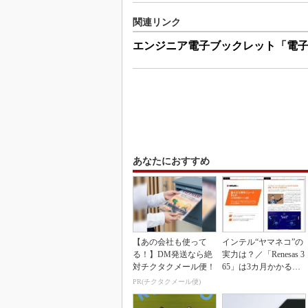
関連リンク
エンジニア電子ブックレット「電
あなたにおすすめ
【あの会社も使って
インテル“ヤマネコ”の
る！】DM発送なら絶
実力は？／「Renesas 3
対チクタクメール便！
65」は3カ月かかる作
業が1...
PR(チクタクメール便)