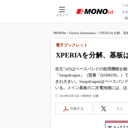
工
産
メディア
脱
つながる技術
AI×技術
MONOist
>
Factory Automation
>
XPERIAを分解、
つながる工場
AI×設備
つながるサービ
Physical
電子ブックレット
XPERIAを分解、基
目立つのはベースバンドの処理機能を統
「Snapdragon」（型番「QSD8250
きわ大きい。Snapdragonはベース
いる。メイン基板の二次電池側には、ほ
2011年02月15日 12時00分 公開
印刷する
見る