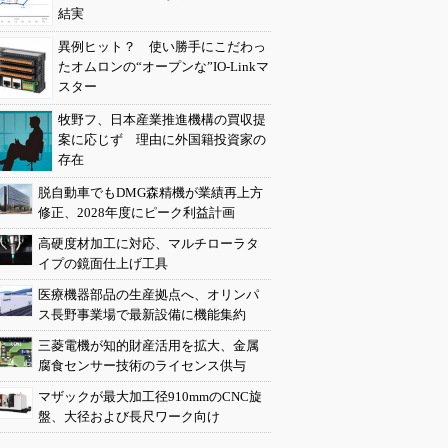
結実
異例ヒット？ 使い勝手にこだわっ
たオムロンの“オープンな”IO-Linkマ
スター
牧野フ、日本産業推進機構の買収提
案に応じず 理由に外国籍投資家の
存在
脱自動車でもDMG森精機が業績再上方
修正、2028年度にピーク利益計画
高硬度材加工に対応、マルチローラタ
イプの鏡面仕上げ工具
医療機器部品の生産拠点へ、オリンパ
ス長野事業場で最新設備に機能集約
三菱電機が知的財産活用を拡大、金属
腐食センサー技術のライセンス供与
マザックが最大加工径910mmのCNC旋
盤、大径および長尺ワーク向け