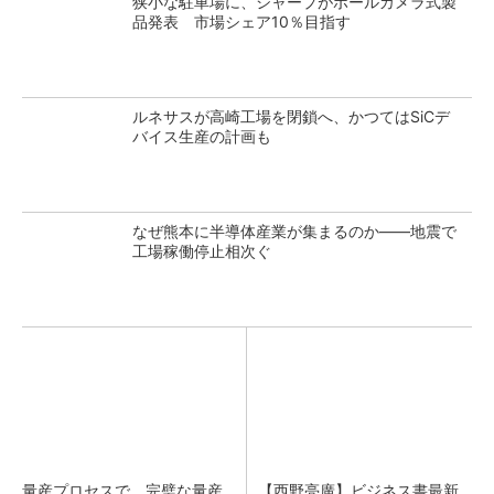
狭小な駐車場に、シャープがポールカメラ式製
品発表 市場シェア10％目指す
ルネサスが高崎工場を閉鎖へ、かつてはSiCデ
バイス生産の計画も
なぜ熊本に半導体産業が集まるのか――地震で
工場稼働停止相次ぐ
量産プロセスで、完璧な量産
【西野亮廣】ビジネス書最新