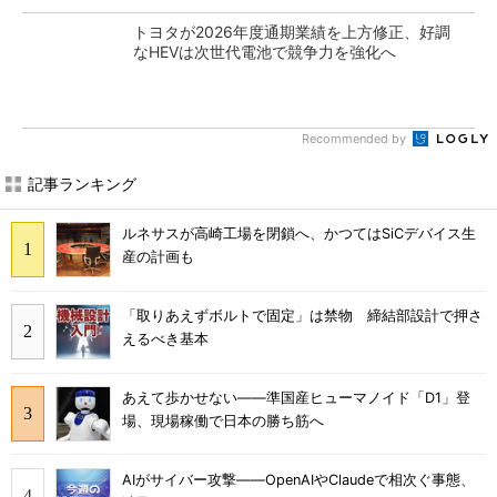
トヨタが2026年度通期業績を上方修正、好調
なHEVは次世代電池で競争力を強化へ
Recommended by
記事ランキング
ルネサスが高崎工場を閉鎖へ、かつてはSiCデバイス生
産の計画も
「取りあえずボルトで固定」は禁物 締結部設計で押さ
えるべき基本
あえて歩かせない――準国産ヒューマノイド「D1」登
場、現場稼働で日本の勝ち筋へ
AIがサイバー攻撃――OpenAIやClaudeで相次ぐ事態、