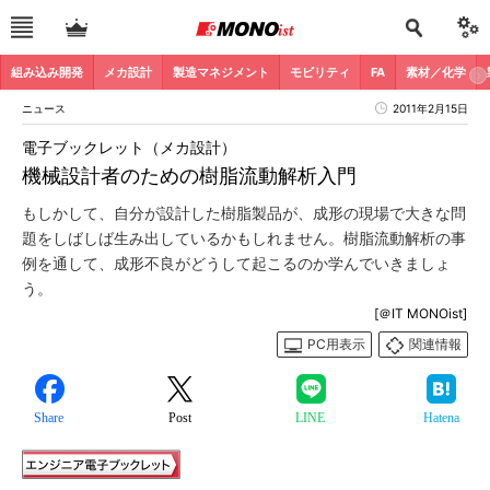
組み込み開発
メカ設計
製造マネジメント
モビリティ
FA
素材／化学
ニュース
2011年2月15日
電子ブックレット（メカ設計）
機械設計者のための樹脂流動解析入門
もしかして、自分が設計した樹脂製品が、成形の現場で大きな問
題をしばしば生み出しているかもしれません。樹脂流動解析の事
例を通して、成形不良がどうして起こるのか学んでいきましょ
う。
[＠IT MONOist]
PC用表示
関連情報
Share
Post
LINE
Hatena