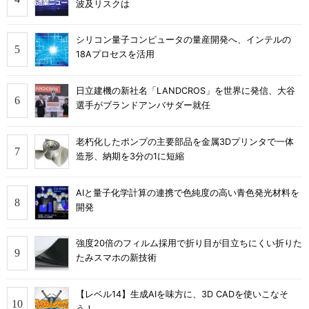
波及リスクは
シリコン量子コンピュータの量産開発へ、インテルの
18Aプロセスを活用
日立建機の新社名「LANDCROS」を世界に発信、大谷
選手がブランドアンバサダー就任
老朽化したポンプの主要部品を金属3Dプリンタで一体
造形、納期を3分の1に短縮
AIと量子化学計算の連携で色純度の高い青色発光材料を
開発
強度20倍のフィルム採用で折り目が目立ちにくい折りた
たみスマホの新技術
【レベル14】生成AIを味方に、3D CADを使いこなそ
う！