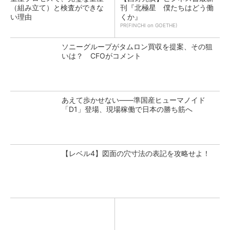
（組み立て）と検査ができな
刊『北極星 僕たちはどう働
い理由
くか』
PR(FINCHI on GOETHE)
ソニーグループがタムロン買収を提案、その狙
いは？ CFOがコメント
あえて歩かせない――準国産ヒューマノイド
「D1」登場、現場稼働で日本の勝ち筋へ
【レベル4】図面の穴寸法の表記を攻略せよ！