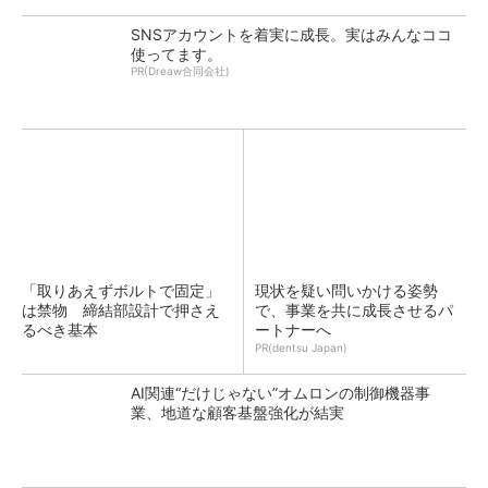
SNSアカウントを着実に成長。実はみんなココ
使ってます。
PR(Dreaw合同会社)
「取りあえずボルトで固定」
現状を疑い問いかける姿勢
は禁物 締結部設計で押さえ
で、事業を共に成長させるパ
るべき基本
ートナーへ
PR(dentsu Japan)
AI関連“だけじゃない”オムロンの制御機器事
業、地道な顧客基盤強化が結実