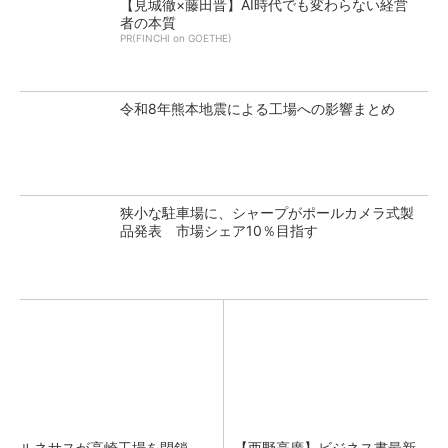
【見城徹×藤田晋】AI時代でも変わらない経営
者の本質
PR(FINCHI on GOETHE)
令和8年熊本地震による工場への影響まとめ
狭小な駐車場に、シャープがポールカメラ式製
品発表 市場シェア10％目指す
ルネサスが高崎工場を閉鎖
【西野亮廣】ビジネス書最新