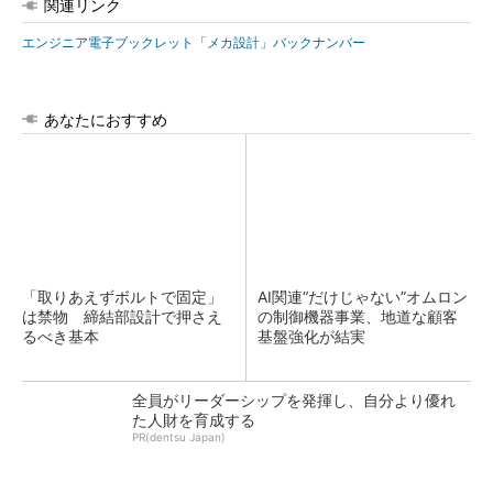
関連リンク
エンジニア電子ブックレット「メカ設計」バックナンバー
あなたにおすすめ
「取りあえずボルトで固定」
AI関連“だけじゃない”オムロン
は禁物 締結部設計で押さえ
の制御機器事業、地道な顧客
るべき基本
基盤強化が結実
全員がリーダーシップを発揮し、自分より優れ
た人財を育成する
PR(dentsu Japan)