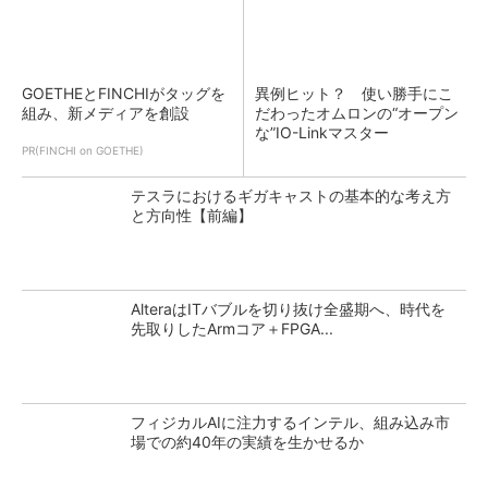
GOETHEとFINCHIがタッグを
異例ヒット？ 使い勝手にこ
組み、新メディアを創設
だわったオムロンの“オープン
な”IO-Linkマスター
PR(FINCHI on GOETHE)
テスラにおけるギガキャストの基本的な考え方
と方向性【前編】
AlteraはITバブルを切り抜け全盛期へ、時代を
先取りしたArmコア＋FPGA...
フィジカルAIに注力するインテル、組み込み市
場での約40年の実績を生かせるか