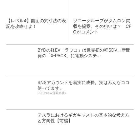
【レベル4】図面の穴寸法の表
ソニーグループがタムロン買
記を攻略せよ！
収を提案、その狙いは？ CF
Oがコメント
BYDの軽EV「ラッコ」は世界初の軽SDV、新開
発の「X-PACK」に電動システ...
SNSアカウントを着実に成長。実はみんなココ
使ってます。
PR(Dreaw合同会社)
テスラにおけるギガキャストの基本的な考え方
と方向性【前編】