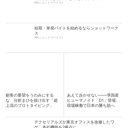
PR(ショットワークス)
短期・単発バイトを始めるならショットワーク
ス
PR(ショットワークス)
顧客の要望をうのみにする
あえて歩かせない――準国産
な 分析まひを抜け出す「超
ヒューマノイド「D1」登場、
上流のプロトタイピング」
現場稼働で日本の勝ち筋へ
デクセリアルズが東京オフィスを改修したワ
ケ、本社機能を2拠点に