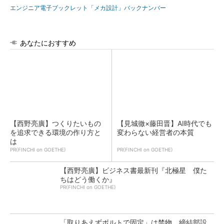
エンジニア電子ブックレット「メカ設計」バックナンバー
あなたにおすすめ
【西野亮廣】つくりたいもの
【見城徹×藤田晋】AI時代でも
を追求できる環境の作り方と
変わらない経営者の本質
は
PR(FINCHI on GOETHE)
PR(FINCHI on GOETHE)
【西野亮廣】ビジネス書最新刊『北極星 僕た
ちはどう働くか』
PR(FINCHI on GOETHE)
「取りあえずボルトで固定」は禁物 締結部設