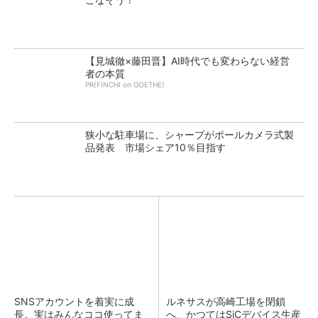
【見城徹×藤田晋】AI時代でも変わらない経営
者の本質
PR(FINCHI on GOETHE)
狭小な駐車場に、シャープがポールカメラ式製
品発表 市場シェア10％目指す
SNSアカウントを着実に成
ルネサスが高崎工場を閉鎖
長。実はみんなココ使ってま
へ、かつてはSiCデバイス生産