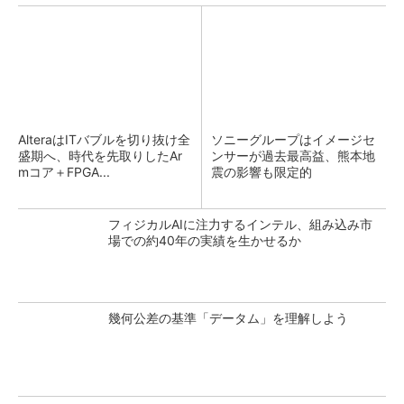
AlteraはITバブルを切り抜け全
ソニーグループはイメージセ
盛期へ、時代を先取りしたAr
ンサーが過去最高益、熊本地
mコア＋FPGA...
震の影響も限定的
フィジカルAIに注力するインテル、組み込み市
場での約40年の実績を生かせるか
幾何公差の基準「データム」を理解しよう