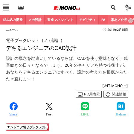
組み込み開発
メカ設計
製造マネジメント
モビリティ
FA
素材／化学
ニュース
2011年2月15日
電子ブックレット（メカ設計）
デキるエンジニアのCAD設計
設計の概念を勘違いしているならば、CADを使う意味もなく、残
業続きの日々となるでしょう。20年のキャリアを持つ技術士が、
あなたをデキるエンジニアにすべく、設計の考え方を根底からた
たき直します！
[＠IT MONOist]
PC用表示
関連情報
Share
Post
LINE
Hatena