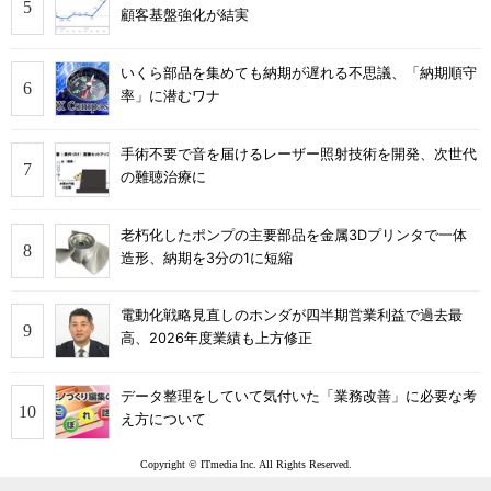
顧客基盤強化が結実
いくら部品を集めても納期が遅れる不思議、「納期順守
率」に潜むワナ
手術不要で音を届けるレーザー照射技術を開発、次世代
の難聴治療に
老朽化したポンプの主要部品を金属3Dプリンタで一体
造形、納期を3分の1に短縮
電動化戦略見直しのホンダが四半期営業利益で過去最
高、2026年度業績も上方修正
データ整理をしていて気付いた「業務改善」に必要な考
え方について
Copyright © ITmedia Inc. All Rights Reserved.