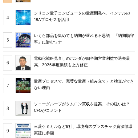
シリコン量子コンピュータの量産開発へ、インテルの
18Aプロセスを活用
いくら部品を集めても納期が遅れる不思議、「納期順守
率」に潜むワナ
電動化戦略見直しのホンダが四半期営業利益で過去最
高、2026年度業績も上方修正
量産プロセスで、完璧な量産（組み立て）と検査ができ
ない理由
ソニーグループがタムロン買収を提案、その狙いは？
CFOがコメント
三菱ケミカルなど9社、環境省のプラスチック資源循環
実証に参画