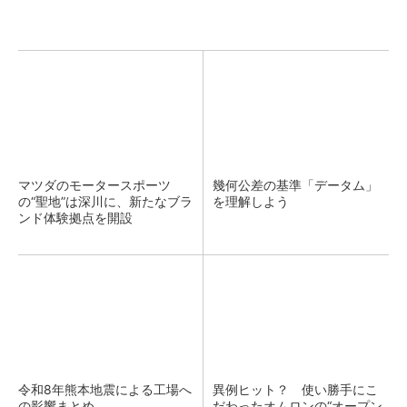
マツダのモータースポーツ
幾何公差の基準「データム」
の“聖地”は深川に、新たなブラ
を理解しよう
ンド体験拠点を開設
令和8年熊本地震による工場へ
異例ヒット？ 使い勝手にこ
の影響まとめ
だわったオムロンの“オープン