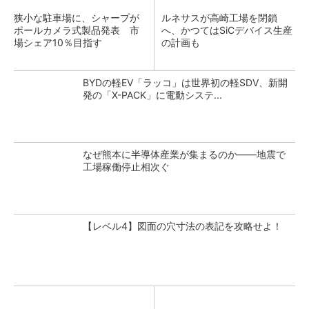
狭小な駐車場に、シャープが
ルネサスが高崎工場を閉鎖
ポールカメラ式製品発表 市
へ、かつてはSiCデバイス生産
場シェア10％目指す
の計画も
BYDの軽EV「ラッコ」は世界初の軽SDV、新開
発の「X-PACK」に電動システ...
なぜ熊本に半導体産業が集まるのか――地震で
工場稼働停止相次ぐ
【レベル4】図面の穴寸法の表記を攻略せよ！