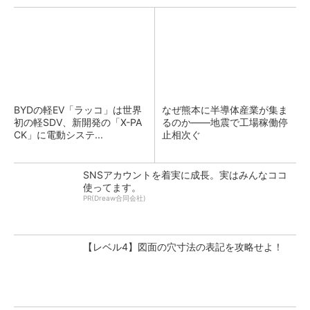
BYDの軽EV「ラッコ」は世界
なぜ熊本に半導体産業が集ま
初の軽SDV、新開発の「X-PA
るのか――地震で工場稼働停
CK」に電動システ...
止相次ぐ
SNSアカウントを着実に成長。実はみんなココ
使ってます。
PR(Dreaw合同会社)
【レベル4】図面の穴寸法の表記を攻略せよ！