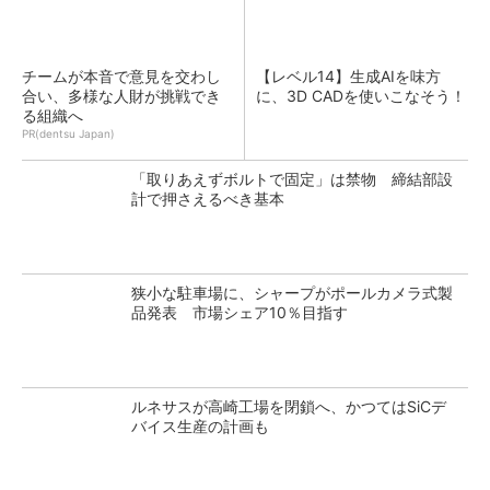
チームが本音で意見を交わし
【レベル14】生成AIを味方
合い、多様な人財が挑戦でき
に、3D CADを使いこなそう！
る組織へ
PR(dentsu Japan)
「取りあえずボルトで固定」は禁物 締結部設
計で押さえるべき基本
狭小な駐車場に、シャープがポールカメラ式製
品発表 市場シェア10％目指す
ルネサスが高崎工場を閉鎖へ、かつてはSiCデ
バイス生産の計画も