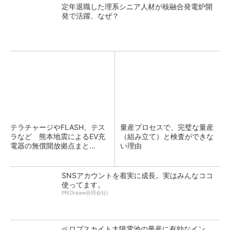
定年退職した理系シニア人材が核融合発電炉開
発で活躍、なぜ？
テラチャージやFLASH、テス
量産プロセスで、完璧な量産
ラなど 熊本地震によるEV充
（組み立て）と検査ができな
電器の無償開放拠点まと...
い理由
SNSアカウントを着実に成長。実はみんなココ
使ってます。
PR(Dreaw合同会社)
ペロブスカイト太陽電池の量産に有効なイン