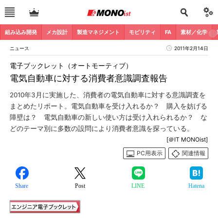
組み込み開発
メカ設計
製造マネジメント
モビリティ
FA
素材／化学
ニュース
2011年2月14日
電子ブックレット（オートモーティブ）
電気自動車に対する消費者意識調査報告
2010年3月に実施した、消費者の電気自動車に対する意識調査を
まとめたリポート。電気自動車を受け入れるか？ 購入を妨げる
障壁は？ 電気自動車の新しい使い方は受け入れられるか？ な
どのテーマ別に多数の設問により消費者意識を探っている。
[＠IT MONOist]
PC用表示
関連情報
Share
Post
LINE
Hatena