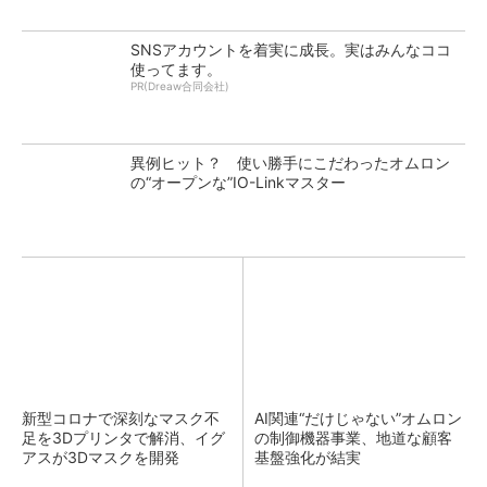
SNSアカウントを着実に成長。実はみんなココ
使ってます。
PR(Dreaw合同会社)
異例ヒット？ 使い勝手にこだわったオムロン
の“オープンな”IO-Linkマスター
新型コロナで深刻なマスク不
AI関連“だけじゃない”オムロン
足を3Dプリンタで解消、イグ
の制御機器事業、地道な顧客
アスが3Dマスクを開発
基盤強化が結実