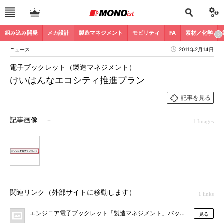
組み込み開発
メカ設計
製造マネジメント
モビリティ
FA
素材／化学
ニュース
2011年2月14日
電子ブックレット（製造マネジメント）
けいはんなエコシティ推進プラン
記事を見る
記事画像
＋
1 Images
1
関連リンク（外部サイトに移動します）
1 links
エンジニア電子ブックレット「製造マネジメント」バックナンバー
見る