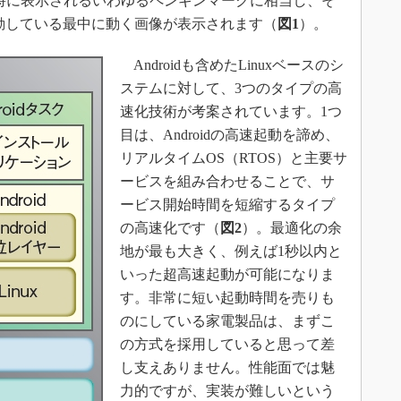
動時に表示されるいわゆるペンギンマークに相当し、そ
が起動している最中に動く画像が表示されます（
図1
）。
Androidも含めたLinuxベースのシ
ステムに対して、3つのタイプの高
速化技術が考案されています。1つ
目は、Androidの高速起動を諦め、
リアルタイムOS（RTOS）と主要サ
ービスを組み合わせることで、サ
ービス開始時間を短縮するタイプ
の高速化です（
図2
）。最適化の余
地が最も大きく、例えば1秒以内と
いった超高速起動が可能になりま
す。非常に短い起動時間を売りも
のにしている家電製品は、まずこ
の方式を採用していると思って差
し支えありません。性能面では魅
力的ですが、実装が難しいという