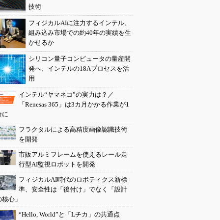
技術
フィジカルAIに注力するインテル、
組み込み市場での約40年の実績を生
かせるか
シリコン量子コンピュータの量産開
発へ、インテルの18Aプロセスを活
用
インテル“ヤマネコ”の実力は？／
「Renesas 365」は3カ月かかる作業が1
分に
フラクタルによる高精度画像認識技術
を開発
市販アルミフレームを使えるレール走
行型AI監視ロボットを開発
フィジカルAI時代のロボティクス新標
準、安全性は「後付け」でなく「設計
の核心」
“Hello, World”と「Lチカ」の共通点