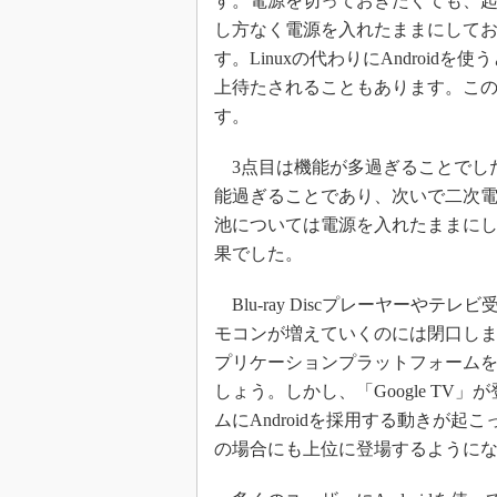
す。電源を切っておきたくても、
し方なく電源を入れたままにして
す。Linuxの代わりにAndroi
上待たされることもあります。こ
す。
3点目は機能が多過ぎることでし
能過ぎることであり、次いで二次
池については電源を入れたままに
果でした。
Blu-ray Discプレーヤーや
モコンが増えていくのには閉口し
プリケーションプラットフォーム
しょう。しかし、「Google TV
ムにAndroidを採用する動きが
の場合にも上位に登場するように