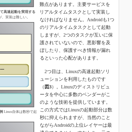
難点があります。主要サービスを
リアルタイムタスクとして実装し
せて高速起動を実現する
が、実装は難しい。
なければなりません。Androidも1つ
のリアルタイムタスクとして起動
しますが、2つのタスクが互いに保
護されていないので、悪影響を及
ぼしたり、保護すべき情報が漏れ
るといった心配があります。
2つ目は、Linuxの高速起動ソリ
ューションを利用したものです
（
図3
）。Linuxのディストリビュ
ータを中心に多数のベンダーがこ
のような技術を提供しています。
この方式ではLinuxの起動部分は数
例
Linux自体は数秒で起
秒に抑えられますが、当然のこと
ながらAndroidの上位レイヤーは最