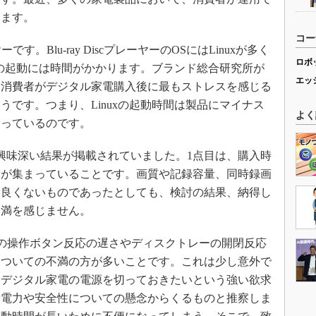
します。
コー
ーです。Blu-ray DiscプレーヤーのOSにはLinuxが多く
ロボ
xの起動には時間がかかります。ブランド総合研究所が
エッ
、消費者がデジタル家電購入後に最もストレスを感じる
です。つまり、Linuxの起動時間は製品にマイナス
よく
まっているのです。
興味深い結果が掲載されていました。1点目は、購入時
満が集まっていることです。画質や記録容量、同時録画
に良くないものであったとしても、検討の結果、納得し
不満を感じません。
レーヤーの操作ボタン反応の遅さやディスクトレーの開閉反応
についての不満の方が多いことです。これは少し意外で
はデジタル家電の電源を切っておきたいという強い欲求
費電力や安全性についての懸念からくるものと推察しま