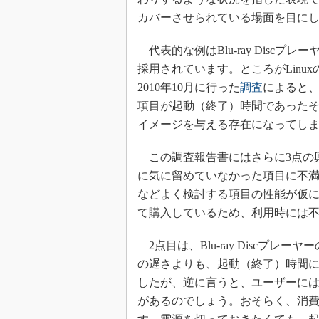
カバーさせられている場面を目に
代表的な例はBlu-ray Discプレーヤ
採用されています。ところがLinu
2010年10月に行った
調査
によると
項目が起動（終了）時間であったそう
イメージを与える存在になってし
この調査報告書にはさらに3点の
に気に留めていなかった項目に不
などよく検討する項目の性能が仮
て購入しているため、利用時には
2点目は、Blu-ray Discプ
の遅さよりも、起動（終了）時間
したが、逆に言うと、ユーザーに
があるのでしょう。おそらく、消