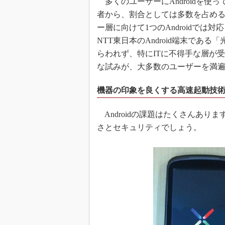
多くのユーザーにAndroidを使
者から、割合としては多数を占め
ー層に向けて1つのAndroidで
NTT東日本のAndroid端末である
らわれず、特にITに不得手な層が
な試みが、大多数のユーザーを満
機器の印象を良くする高速起動技
Androidの課題はたくさんあり
さとセキュリティでしょう。