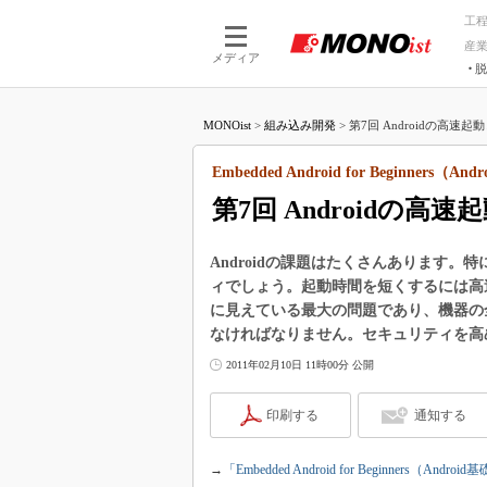
工
産
メディア
脱
つながる技術
AI×技術
MONOist
>
組み込み開発
>
第7回 Androidの高速起
つながる工場
AI×設備
つながるサービ
Physical
Embedded Android for Beginners（A
第7回 Androidの
Androidの課題はたくさんあります
ィでしょう。起動時間を短くするには高
に見えている最大の問題であり、機器の
なければなりません。セキュリティを高
2011年02月10日 11時00分 公開
印刷する
通知する
→
「Embedded Android for Beginners（An