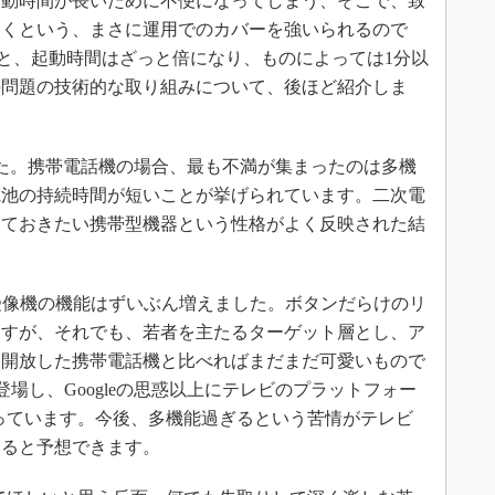
起動時間が長いために不便になってしまう、そこで、致
おくという、まさに運用でのカバーを強いられるので
dを使うと、起動時間はざっと倍になり、ものによっては1分以
の問題の技術的な取り組みについて、後ほど紹介しま
た。携帯電話機の場合、最も不満が集まったのは多機
電池の持続時間が短いことが挙げられています。二次電
しておきたい携帯型機器という性格がよく反映された結
テレビ受像機の機能はずいぶん増えました。ボタンだらけのリ
ますが、それでも、若者を主たるターゲット層とし、ア
を開放した携帯電話機と比べればまだまだ可愛いもので
」が登場し、Googleの思惑以上にテレビのプラットフォー
起こっています。今後、多機能過ぎるという苦情がテレビ
なると予想できます。