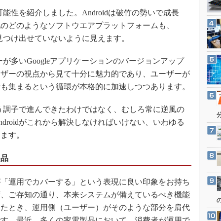
3Dプリンタ
産業オープンネット展
可能性を紹介しました。Androidは破竹の勢いで成長
デジタルツインとCAE
他のどのようなソフトウエアプラットフォームも、
S＆OP
策を見つけ出せていないように見えます。
インダストリー4.0
ーが多いGoogleアプリケーションのバージョンアップ
イノベーション
ーザーの視点から見て十分に魅力的であり、ユーザーが
製造業ビッグデータ
者も集まるという循環が本格的に加速しつつあります。
メイドインジャパン
いう調子で進んできたわけではなく、むしろ常に逆風の
植物工場
droidがこれから解決しなければいけない、いわゆる
知財マネジメント
します。
海外生産
グローバル設計・開発
製品
制御セキュリティ
「運用でカバーする」という表現に良い印象をお持ち
新型コロナへの対応
ず、ご存知の通り、本来システムが備えているべき機能
したとき、運用側（ユーザー）がそのような部分を肩代
です。最近、多くの家電製品において、消費者が運用で