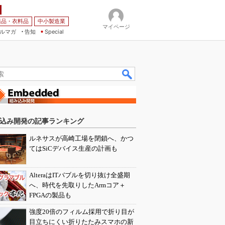
薬品・衣料品
中小製造業
マイページ
ルマガ
告知
Special
込み開発の記事ランキング
ルネサスが高崎工場を閉鎖へ、かつ
てはSiCデバイス生産の計画も
AlteraはITバブルを切り抜け全盛期
へ、時代を先取りしたArmコア＋
FPGAの製品も
強度20倍のフィルム採用で折り目が
目立ちにくい折りたたみスマホの新