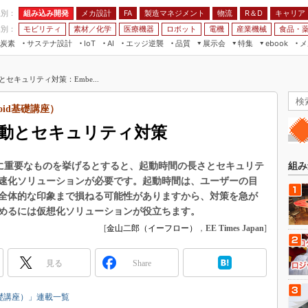
程別：
組み込み開発
メカ設計
製造マネジメント
物流
R＆D
キャリア
FA
業別：
モビリティ
素材／化学
医療機器
ロボット
電機
産業機械
食品・
炭素
サステナ設計
エッジ逆襲
品質
展示会
特集
メ
IoT
AI
ebook
伝承
組み込み開発
CEATEC
読者調査まとめ
編集後記
動とセキュリティ対策：Embe...
JIMTOF
保全
メカ設計
つながるクルマ
組込み/エッジ コンピューティング
ス
 AI
製造マネジメント
5G
ndroid基礎講座）
展＆IoT/5Gソリューション展
VR／AR
FA
高速起動とセキュリティ対策
IIFES
モビリティ
フィールドサービス
国際ロボット展
素材／化学
FPGA
。特に重要なものを挙げるとすると、起動時間の長さとセキュリテ
組み
ジャパンモビリティショー
速化ソリューションが必要です。起動時間は、ユーザーの目
組み込み画像技術
TECHNO-FRONTIER
全体的な印象まで損ねる可能性がありますから、対策を急が
組み込みモデリング
めるには仮想化ソリューションが役立ちます。
人テク展
[
金山二郎（イーフロー）
，
EE Times Japan
]
Windows Embedded
スマート工場EXPO
車載ソフト開発
EdgeTech+
見る
Share
ISO26262
日本ものづくりワールド
無償設計ツール
droid基礎講座）」連載一覧
AUTOMOTIVE WORLD