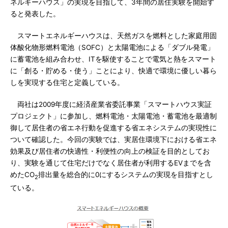
ネルギーハウス」の実現を目指して、3年間の居住実験を開始す
ると発表した。
スマートエネルギーハウスは、天然ガスを燃料とした家庭用固
体酸化物形燃料電池（SOFC）と太陽電池による「ダブル発電」
に蓄電池を組み合わせ、ITを駆使することで電気と熱をスマート
に「創る・貯める・使う」ことにより、快適で環境に優しい暮ら
しを実現する住宅と定義している。
両社は2009年度に経済産業省委託事業「スマートハウス実証
プロジェクト」に参加し、燃料電池・太陽電池・蓄電池を最適制
御して居住者の省エネ行動を促進する省エネシステムの実現性に
ついて確認した。今回の実験では、実居住環境下における省エネ
効果及び居住者の快適性・利便性の向上の検証を目的としてお
り、実験を通じて住宅だけでなく居住者が利用するEVまでを含
めたCO
排出量を総合的に0にするシステムの実現を目指すとし
2
ている。