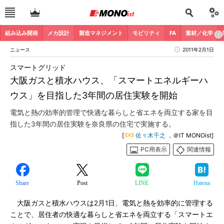
組み込み開発
メカ設計
製造マネジメント
モビリティ
FA
素材／化学
ニュース
2011年2月1日
スマートグリッド
大阪ガスと積水ハウス、「スマートエネルギーハ
ウス」を目指した3年間の居住実験を開始
電気と熱の効率的管理で快適な暮らしと省エネを両立する家を目
指した3年間の居住実験を奈良県の住宅で実施する。
[
佐々木千之
，＠IT MONOist]
PC用表示
関連情報
Share
Post
LINE
Hatena
大阪ガスと積水ハウスは2月1日、電気と熱を効率的に管理する
ことで、居住者の快適な暮らしと省エネを両立する「スマートエ