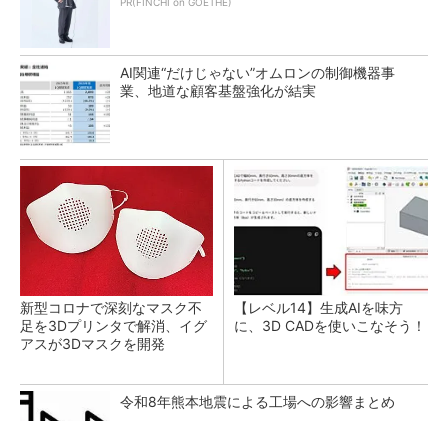
PR(FINCHI on GOETHE)
AI関連“だけじゃない”オムロンの制御機器事
業、地道な顧客基盤強化が結実
新型コロナで深刻なマスク不
【レベル14】生成AIを味方
足を3Dプリンタで解消、イグ
に、3D CADを使いこなそう！
アスが3Dマスクを開発
令和8年熊本地震による工場への影響まとめ