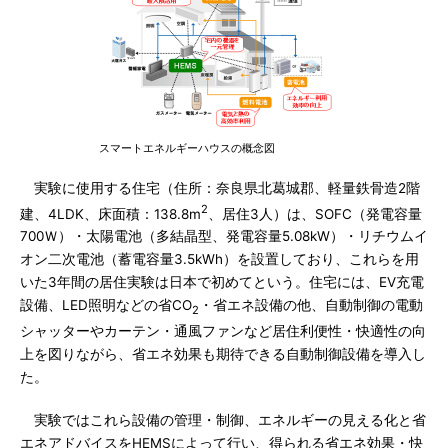
スマートエネルギーハウスの概念図
実験に使用する住宅（住所：奈良県北葛城郡、軽量鉄骨造2階
2
建、4LDK、床面積：138.8m
、居住3人）は、SOFC（発電容量
700Ｗ）・太陽電池（多結晶型、発電容量5.08kW）・リチウムイ
オン二次電池（蓄電容量3.5kWh）を設置しており、これらを用
いた3年間の居住実験は日本で初めてという。住宅には、EV充電
設備、LED照明などの省CO
・省エネ設備の他、自動制御の電動
2
シャッターやカーテン・通風ファンなど居住利便性・快適性の向
上を図りながら、省エネ効果も期待できる自動制御設備を導入し
た。
実験ではこれら設備の管理・制御、エネルギーの見える化と省
エネアドバイスをHEMSによって行い、得られる省エネ効果・快