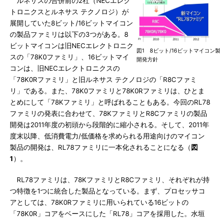
ルネサスの合併前の2社（NECエレク
トロニクスとルネサス テクノロジ）が
展開していた8ビット/16ビットマイコン
の製品ファミリは以下の3つがある。8
ビットマイコンは旧NECエレクトロニク
図1 8ビット/16ビットマイコン
スの「78K0ファミリ」、16ビットマイ
開発方針
コンは、旧NECエレクトロニクスの
「78K0Rファミリ」と旧ルネサス テクノロジの「R8Cファミ
リ」である。また、78K0ファミリと78K0Rファミリは、ひとま
とめにして「78Kファミリ」と呼ばれることもある。今回のRL78
ファミリの発表に合わせて、78KファミリとR8Cファミリの製品
開発は2011年度の初頭から段階的に縮小される。そして、2011年
度末以降、低消費電力/低価格を求められる用途向けのマイコン
製品の開発は、RL78ファミリに一本化されることになる（
図
1
）。
RL78ファミリは、78KファミリとR8Cファミリ、それぞれが持
つ特徴を1つに統合した製品となっている。まず、プロセッサコ
アとしては、78K0Rファミリに用いられている16ビットの
「78K0R」コアをベースにした「RL78」コアを採用した。水垣