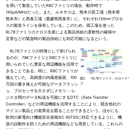
を用いて製造していたR8Cファミリの場合、動作時で
140μA/MHzだった。また、ルネサスは、熊本川尻工場（熊本県
熊本市）と西条工場（愛媛県西条市）に、それぞれ130nmプロセ
スの製造ラインを保有している。このため、両工場を使った
RL78ファミリのクロス生産による製品供給の柔軟性の確保や、
災害などの緊急時の製品供給にも対応可能になるという。
RL78ファミリの特徴として挙げられ
るのが、78KファミリとR8Cファミリに
用いられていた豊富な周辺機能を活用で
きることである。特に、R8Cファミリが
備えていた、高精度の内蔵発振器、100
図2 「RL78ファミリ」のロード
プ
万回の書き換えが可能なデータフラッシ
ュ、プロセッサを介さずにメモリ－‐レ
ジスタ間のデータ転送を可能にするDTC（Data Transfer
Controller）などの周辺機能を活用することにより、競合他社の
マイコン製品との差異化を図ることができるという。ほかにも、
欧州の家電向け機能安全規格IEC 60730に対応できるように、機
器の誤動作を防ぐための周辺機能なども用意している。これらの