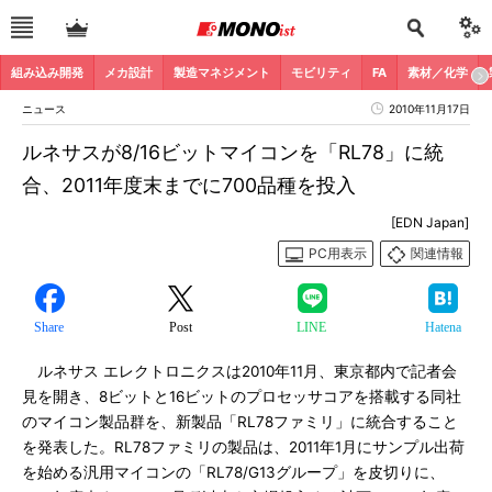
組み込み開発
メカ設計
製造マネジメント
モビリティ
FA
素材／化学
ニュース
2010年11月17日
ルネサスが8/16ビットマイコンを「RL78」に統
合、2011年度末までに700品種を投入
[EDN Japan]
PC用表示
関連情報
Share
Post
LINE
Hatena
ルネサス エレクトロニクスは2010年11月、東京都内で記者会
見を開き、8ビットと16ビットのプロセッサコアを搭載する同社
のマイコン製品群を、新製品「RL78ファミリ」に統合すること
を発表した。RL78ファミリの製品は、2011年1月にサンプル出荷
を始める汎用マイコンの「RL78/G13グループ」を皮切りに、