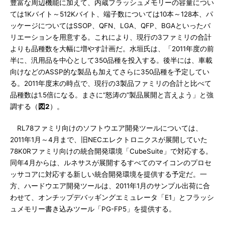
豊富な周辺機能に加えて、内蔵フラッシュメモリーの容量につい
ては1Kバイト～512Kバイト、端子数については10本～128本、パ
ッケージについてはSSOP、QFN、LGA、QFP、BGAといったバ
リエーションを用意する。これにより、現行の3ファミリの合計
よりも品種数を大幅に増やす計画だ。水垣氏は、「2011年度の前
半に、汎用品を中心として350品種を投入する。後半には、車載
向けなどのASSP的な製品も加えてさらに350品種を予定してい
る。2011年度末の時点で、現行の3製品ファミリの合計と比べて
品種数は1.5倍になる。まさに“怒涛の”製品展開と言えよう」と強
調する（
図2
）。
RL78ファミリ向けのソフトウエア開発ツールについては、
2011年1月～4月まで、旧NECエレクトロニクスが展開していた
78K0Rファミリ向けの統合開発環境「CubeSuite」で対応する。
同年4月からは、ルネサスが展開するすべてのマイコンのプロセ
ッサコアに対応する新しい統合開発環境を提供する予定だ。一
方、ハードウエア開発ツールは、2011年1月のサンプル出荷に合
わせて、オンチップデバッギングエミュレータ「E1」とフラッシ
ュメモリー書き込みツール「PG-FP5」を提供する。