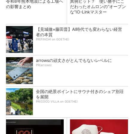
令和8年熊本地震による工場へ
異例ヒット？ 使い勝手にこ
の影響まとめ
だわったオムロンの“オープン
な”IO-Linkマスター
【見城徹×藤田晋】AI時代でも変わらない経営
者の本質
PR(FINCHI on GOETHE)
arrowsの頑丈さがとんでもないレベルに
PR(arrows)
全国の絶景ポイントにサウナ付きのシェア別荘
を展開
PR(COCO VILLA on GOETHE)