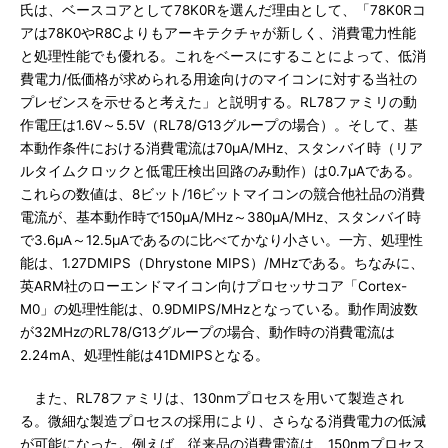
氏は、ベースコアとして78K0Rを選んだ理由として、「78K0Rコ
アは78K0やR8Cよりもアーキテクチャが新しく、消費電力性能
と処理性能でも優れる。これをベースにすることによって、低消
費電力/低価格が求められる用途向けのマイコンに対する当社の
プレゼンスを示せると考えた」と説明する。RL78ファミリの動
作電圧は1.6V～5.5V（RL78/G13グループの場合）。そして、基
本動作条件における消費電流は70μA/MHz、スタンバイ時（リア
ルタイムクロックと低電圧検出回路のみ動作）は0.7μAである。
これらの数値は、8ビット/16ビットマイコンの競合他社品の消費
電流が、基本動作時で150μA/MHz～380μA/MHz、スタンバイ時
で3.6μA～12.5μAであるのに比べてかなり小さい。一方、処理性
能は、1.27DMIPS（Dhrystone MIPS）/MHzである。ちなみに、
英ARM社のローエンドマイコン向けプロセッサコア「Cortex-
M0」の処理性能は、0.9DMIPS/MHzとなっている。動作周波数
が32MHzのRL78/G13グループの場合、動作時の消費電流は
2.24mA、処理性能は41DMIPSとなる。
また、RL78ファミリは、130nmプロセスを用いて製造され
る。微細な製造プロセスの採用により、さらなる消費電力の低減
が可能になった。例えば、従来品の消費電流は、150nmプロセス