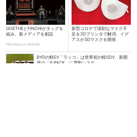
GOETHEとFINCHIがタッグを
新型コロナで深刻なマスク不
組み、新メディアを創設
足を3Dプリンタで解消、イグ
アスが3Dマスクを開発
PR(FINCHI on GOETHE)
BYDの軽EV「ラッコ」は世界初の軽SDV、新開
発の「X-PACK」に電動システ...
ペロブスカイト太陽電池の量産に有効なイン
ク、従来比で1.5倍の性能向上
【レベル14】生成AIを味方に、3D CADを使い
こなそう！