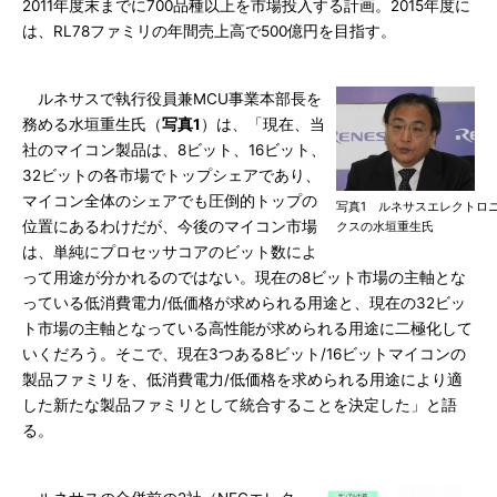
2011年度末までに700品種以上を市場投入する計画。2015年度に
は、RL78ファミリの年間売上高で500億円を目指す。
ルネサスで執行役員兼MCU事業本部長を
務める水垣重生氏（
写真1
）は、「現在、当
社のマイコン製品は、8ビット、16ビット、
32ビットの各市場でトップシェアであり、
マイコン全体のシェアでも圧倒的トップの
写真1 ルネサスエレクトロ
位置にあるわけだが、今後のマイコン市場
クスの水垣重生氏
は、単純にプロセッサコアのビット数によ
って用途が分かれるのではない。現在の8ビット市場の主軸とな
っている低消費電力/低価格が求められる用途と、現在の32ビッ
ト市場の主軸となっている高性能が求められる用途に二極化して
いくだろう。そこで、現在3つある8ビット/16ビットマイコンの
製品ファミリを、低消費電力/低価格を求められる用途により適
した新たな製品ファミリとして統合することを決定した」と語
る。