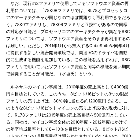
なお、現行の3ファミリで使用しているソフトウエア資産の再
利用については、「78K0Rファミリでは、RL78とプロセッサコ
アのアーキテクチャが同じなのでほぼ問題なく再利用できるだろ
う。78K0ファミリも、78K0Rファミリと互換性があるので同様
の対応が可能だ。プロセッサコアのアーキテクチャが異なるR8C
ファミリについては、ソフトウエア資産をそのまま再利用するの
は難しい。ただし、2011年1月から投入するCubeSuiteや同年4月
に提供する新しい統合開発環境では、周辺I/Oのドライバを自動
的に生成する機能を追加している。この機能を活用すれば、R8C
ファミリで用いていたソフトウエア資産と同等の機能を短い期間
で開発することが可能だ」（水垣氏）という。
ルネサスのマイコン事業は、2010年度の売上高として4000億
円を目標としている。このうち、8ビット/16ビットの3つの製品
ファミリの売り上げは、30％弱に当たる約1200億円である。こ
のような8ビット/16ビットマイコンの売り上げ規模の現状に対し
て、RL78ファミリは2015年度の売上高目標を500億円としてい
る。同社は、マイコン事業全体の2010年度～2012年度にかけて
の年平均成長率として8～10％を目標としている。8ビット/16ビ
ットマイコンの成長率目標は明らかにされていないものの、2010