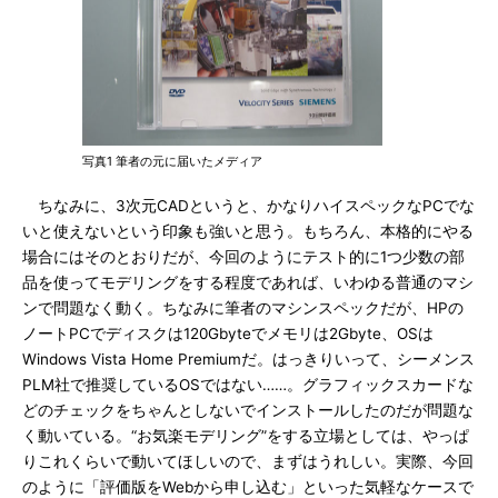
写真1 筆者の元に届いたメディア
ちなみに、3次元CADというと、かなりハイスペックなPCでな
いと使えないという印象も強いと思う。もちろん、本格的にやる
場合にはそのとおりだが、今回のようにテスト的に1つ少数の部
品を使ってモデリングをする程度であれば、いわゆる普通のマシ
ンで問題なく動く。ちなみに筆者のマシンスペックだが、HPの
ノートPCでディスクは120Gbyteでメモリは2Gbyte、OSは
Windows Vista Home Premiumだ。はっきりいって、シーメンス
PLM社で推奨しているOSではない……。グラフィックスカードな
どのチェックをちゃんとしないでインストールしたのだが問題な
く動いている。“お気楽モデリング”をする立場としては、やっぱ
りこれくらいで動いてほしいので、まずはうれしい。実際、今回
のように「評価版をWebから申し込む」といった気軽なケースで