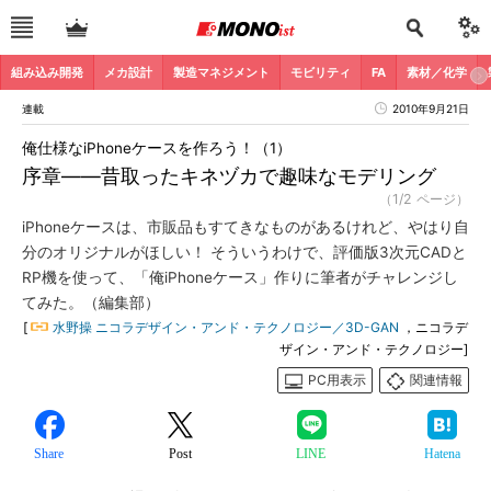
組み込み開発
メカ設計
製造マネジメント
モビリティ
FA
素材／化学
連載
2010年9月21日
俺仕様なiPhoneケースを作ろう！（1）
序章――昔取ったキネヅカで趣味なモデリング
（1/2 ページ）
iPhoneケースは、市販品もすてきなものがあるけれど、やはり自
分のオリジナルがほしい！ そういうわけで、評価版3次元CADと
RP機を使って、「俺iPhoneケース」作りに筆者がチャレンジし
てみた。（編集部）
[
水野操 ニコラデザイン・アンド・テクノロジー／3D-GAN
，ニコラデ
ザイン・アンド・テクノロジー]
PC用表示
関連情報
Share
Post
LINE
Hatena