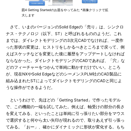
図4 Getting Startedのお題をやってみた *画像クリックで拡
大します
さて、いまのバージョンのSolid Edgeの「売り」は、シンクロ
ナス・テクノロジ（以下、ST）と呼ばれるもののようだ。これ
までは、ダイレクトモデリングの3次元CADでなければ、一度作
った形状の変更は、ヒストリをしかるべきところまで戻って、例
えばスケッチなどを変更した後に履歴をアップデートしなければ
ならなかった。ダイレクトモデリングのCADであれば、「穴」な
どのフィーチャーをつかんで単純に動かすだけでいい。ところ
が、現在NXやSolid EdgeなどのシーメンスPLM社のCAD製品に
組み込まれたSTによってダイレクトモデリングのCADと同じよ
うな操作ができるようだ。
というわけで、先ほどの「Getting Started」で作ったモデル
で、この機能の一端を試してみた。例えば、軸受けの部分の長さ
を変えてみる、といったことは単純に引っ張りたい部分をマウス
で選択すると何やら太い矢印が現れるので、取りあえず引っ張っ
てみる。「おー」、確かにダイナミックに形状が変化する。もち