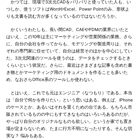
かつては、現場で3次元CADをバリバリと使っていた人も、い
つしか、使うソフトはWordやExcel、Power Pointのみ、形状よ
りも文書を読む方が多くなっているのではないだろうか。
かくいうわたしも、長い間CAD、CAEやPDMの業界にいたと
はいえ、この10年は主にマーケティングや営業関係の業務。さら
に、自分の会社を作ってからも、モデリングや製造周りは、それ
ぞれの専門家に任せていて、自分は経営そのほかを中心にしてい
た。3次元関連のツールを使うのは、データをチェックするとき
くらいという状況だ。さらに、最近はさまざまな記事も含めた書
き物とかマーケティング用のドキュメントを作ることも多いた
め、なおさらOffice系のツールしか使わない。
とはいえ、これでも元はエンジニア（なつもり）である。本当
は「自分で何かを作りたい」という思いはある。例えば、iPhone
のケースとか、あるいはそれを置くための台である。もちろん市
販されているものの中にもすてきなものはいろいろあるのだが、
やっぱり自分のオリジナルなものも欲しい。というか家でも置き
場が定まらないため、たまに行方不明になったりする。そんな切
実な？ 悩みもある。