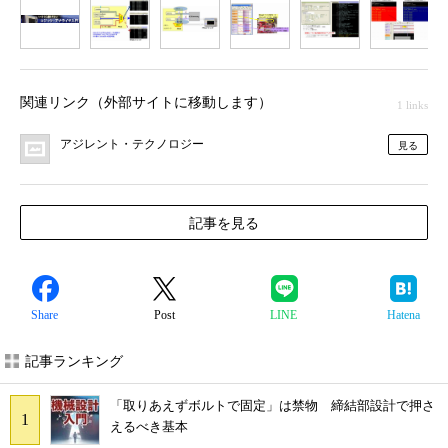
1
2
3
4
5
6
7
関連リンク（外部サイトに移動します）
1 links
アジレント・テクノロジー
見る
記事を見る
Share
Post
LINE
Hatena
記事ランキング
「取りあえずボルトで固定」は禁物 締結部設計で押さ
えるべき基本