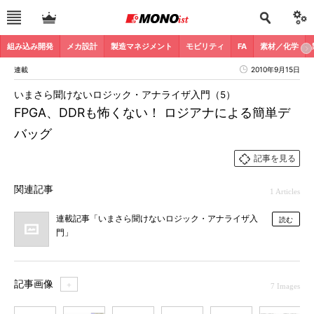
組み込み開発
メカ設計
製造マネジメント
モビリティ
FA
素材／化学
連載
2010年9月15日
いまさら聞けないロジック・アナライザ入門（5）
FPGA、DDRも怖くない！ ロジアナによる簡単デ
バッグ
記事を見る
関連記事
1 Articles
連載記事「いまさら聞けないロジック・アナライザ入
読む
門」
記事画像
＋
7 Images