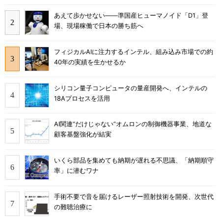
あえて歩かせない――準国産ヒューマノイド「D1」登
場、現場稼働で日本の勝ち筋へ
フィジカルAIに注力するインテル、組み込み市場での約
40年の実績を生かせるか
シリコン量子コンピュータの量産開発へ、インテルの
18Aプロセスを活用
AI関連“だけじゃない”オムロンの制御機器事業、地道な
顧客基盤強化が結実
いくら部品を集めても納期が遅れる不思議、「納期順守
率」に潜むワナ
手術不要で音を届けるレーザー照射技術を開発、次世代
の難聴治療に