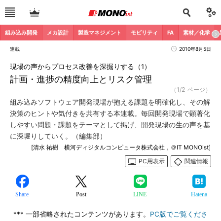
組み込み開発
メカ設計
製造マネジメント
モビリティ
FA
素材／化学
連載
2010年8月5日
現場の声からプロセス改善を深掘りする（1）
計画・進捗の精度向上とリスク管理
（1/2 ページ）
組み込みソフトウェア開発現場が抱える課題を明確化し、その解
決策のヒントや気付きを共有する本連載。毎回開発現場で顕著化
しやすい問題・課題をテーマとして掲げ、開発現場の生の声を基
に深堀りしていく。（編集部）
[清水 祐樹 横河ディジタルコンピュータ株式会社，＠IT MONOist]
PC用表示
関連情報
Share
Post
LINE
Hatena
*** 一部省略されたコンテンツがあります。
PC版でご覧くださ