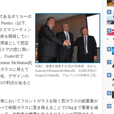
3Dプリンタ
産業オープンネット展
デジタルツインとCAE
料であるポリカーボ
S＆OP
Plastics（以下、
インダストリー4.0
、プラズマコーティン
イノベーション
技術を開発してい
製造業ビッグデータ
の用途として想定
メイドインジャパン
面ドアの窓に用い
xatec社で
植物工場
ic McMahon氏
知財マネジメント
写真1 提携を発表する3社の代表者 左から、
機ガラスに替えて
Exatec社のDominicMcMahon氏、SABICIP社の
海外生産
GregoryAAdams氏、アルバックの中村久三氏。
量化、デザインの
グローバル設計・開発
つの利点があると
制御セキュリティ
新型コロナへの対応
車においてフロントガラスを除く窓ガラスの総重量が
すべて樹脂ガラスに置き換えることで23kgまで重量を減