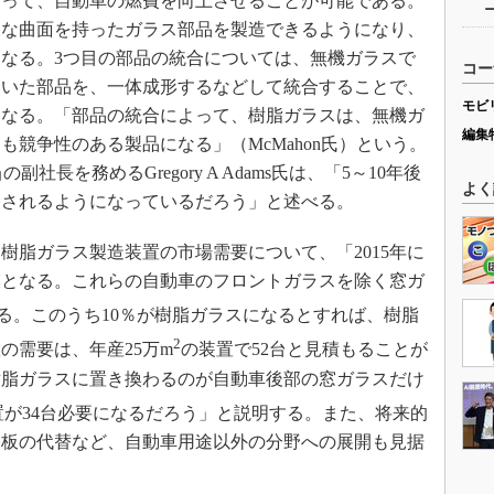
よって、自動車の燃費を向上させることが可能である。
様な曲面を持ったガラス部品を製造できるようになり、
なる。3つ目の部品の統合については、無機ガラスで
コー
ていた部品を、一体成形するなどして統合することで、
モビ
になる。「部品の統合によって、樹脂ガラスは、無機ガ
編集
競争性のある製品になる」（McMahon氏）という。
副社長を務めるGregory A Adams氏は、「5～10年後
よく
用されるようになっているだろう」と述べる。
脂ガラス製造装置の市場需要について、「2015年に
規模となる。これらの自動車のフロントガラスを除く窓ガ
る。このうち10％が樹脂ガラスになるとすれば、樹脂
2
の需要は、年産25万m
の装置で52台と見積もることが
樹脂ガラスに置き換わるのが自動車後部の窓ガラスだけ
置が34台必要になるだろう」と説明する。また、将来的
基板の代替など、自動車用途以外の分野への展開も見据