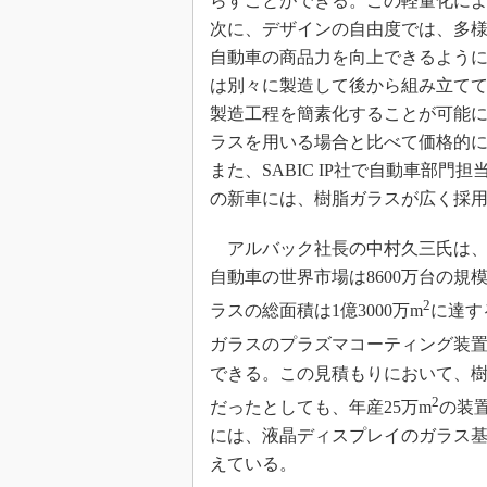
らすことができる。この軽量化に
次に、デザインの自由度では、多
自動車の商品力を向上できるように
は別々に製造して後から組み立て
製造工程を簡素化することが可能
ラスを用いる場合と比べて価格的にも
また、SABIC IP社で自動車部門担当の
の新車には、樹脂ガラスが広く採
アルバック社長の中村久三氏は、樹
自動車の世界市場は8600万台の
2
ラスの総面積は1億3000万m
に達す
ガラスのプラズマコーティング装置
できる。この見積もりにおいて、
2
だったとしても、年産25万m
の装
には、液晶ディスプレイのガラス
えている。