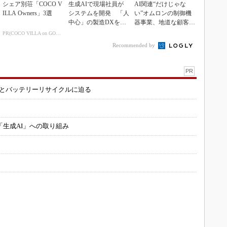
シェア別荘「COCO V
生成AIで現場社員が
AI関連“だけじゃな
ILLA Owners」3選
システムを開発 「人
い”オムロンの制御機
中心」の製造DXを自
器事業、地道な顧客基
走させた3社の方法
盤強化が結実
PR(COCO VILLA on GOETHE)
Recommended by
PR
造とバッテリーリサイクルに迫る
「生成AI」への取り組み