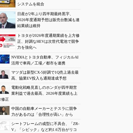
システムを統合
日産が2年ぶり四半期最終黒字、
2026年度通期予想は販売台数減も連
結業績は維持
トヨタが2026年度通期業績を上方修
正、好調なHEVは次世代電池で競争
力を強化へ
NVIDIAとトヨタ自動車、フィジカルAI
活用で車両／工場／都市を連携
マツダは新型CX-5好調で1Q売上過去最
高、協業EV投入も通期達成予想
電動化戦略見直しのホンダが四半期営
業利益で過去最高、2026年度業績も上
方修正
中国の自動車メーカーとテスラに競争
力があるのは「合理性が高い」から
シートフレームの成型に不具合、「ZR-
V」「シビック」など約1.6万台がリコ