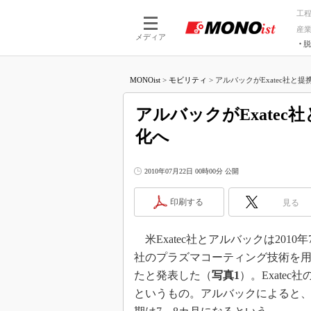
工
産
メディア
脱
つながる技術
AI×技術
MONOist
>
モビリティ
>
アルバックがExatec社と提
つながる工場
AI×設備
つながるサービ
Physical
アルバックがExate
化へ
2010年07月22日 00時00分 公開
印刷する
見る
米Exatec社とアルバックは2010
社のプラズマコーティング技術を
たと発表した（
写真1
）。Exate
というもの。アルバックによると