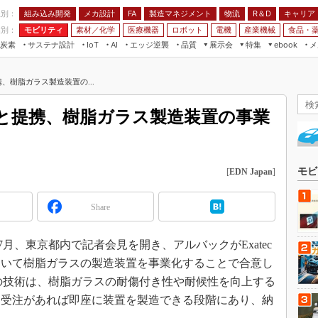
程別：
組み込み開発
メカ設計
製造マネジメント
物流
R＆D
キャリア
FA
業別：
モビリティ
素材／化学
医療機器
ロボット
電機
産業機械
食品・
炭素
サステナ設計
エッジ逆襲
品質
展示会
特集
メ
IoT
AI
ebook
伝承
組み込み開発
CEATEC
読者調査まとめ
編集後記
携、樹脂ガラス製造装置の...
JIMTOF
保全
メカ設計
つながるクルマ
組込み/エッジ コンピューティング
ス
 AI
製造マネジメント
5G
c社と提携、樹脂ガラス製造装置の事業
展＆IoT/5Gソリューション展
VR／AR
FA
IIFES
モビリティ
フィールドサービス
国際ロボット展
素材／化学
FPGA
モビ
[
EDN Japan
]
ジャパンモビリティショー
組み込み画像技術
TECHNO-FRONTIER
Share
組み込みモデリング
人テク展
Windows Embedded
年7月、東京都内で記者会見を開き、アルバックがExatec
スマート工場EXPO
車載ソフト開発
用いて樹脂ガラスの製造装置を事業化することで合意し
EdgeTech+
ISO26262
c社の技術は、樹脂ガラスの耐傷付き性や耐候性を向上する
日本ものづくりワールド
、受注があれば即座に装置を製造できる段階にあり、納
無償設計ツール
AUTOMOTIVE WORLD