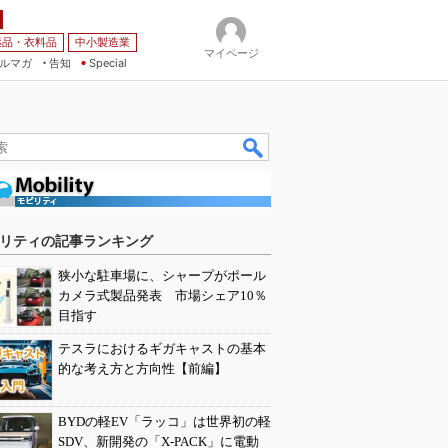
薬品・衣料品
中小製造業
マイページ
ルマガ
告知
Special
リティの記事ランキング
狭小な駐車場に、シャープがポール
カメラ式製品発表 市場シェア10％
目指す
テスラにおけるギガキャストの基本
的な考え方と方向性【前編】
BYDの軽EV「ラッコ」は世界初の軽
SDV、新開発の「X-PACK」に電動