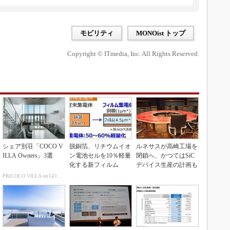
モビリティ
MONOist トップ
Copyright © ITmedia, Inc. All Rights Reserved.
シェア別荘「COCO V
脱銅箔、リチウムイオ
ルネサスが高崎工場を
ILLA Owners」3選
ン電池セルを10％軽量
閉鎖へ、かつてはSiC
化する新フィルム
デバイス生産の計画も
PR(COCO VILLA on GOETHE)