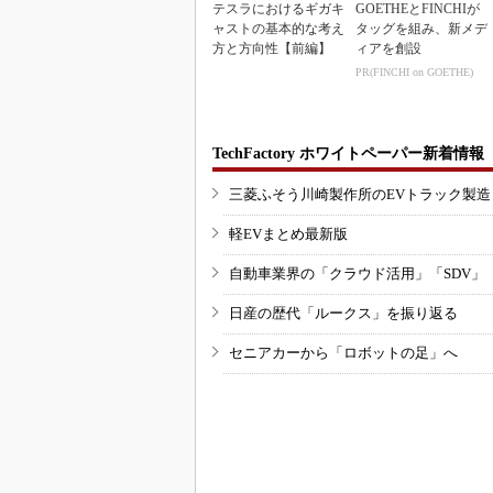
テスラにおけるギガキ
GOETHEとFINCHIが
ャストの基本的な考え
タッグを組み、新メデ
方と方向性【前編】
ィアを創設
PR(FINCHI on GOETHE)
TechFactory ホワイトペーパー新着情報
三菱ふそう川崎製作所のEVトラック製
軽EVまとめ最新版
自動車業界の「クラウド活用」「SDV」
日産の歴代「ルークス」を振り返る
セニアカーから「ロボットの足」へ