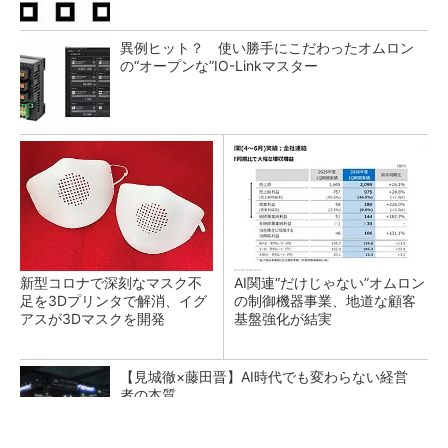
異例ヒット？ 使い勝手にこだわったオムロン
の“オープンな”IO-Linkマスター
新型コロナで深刻なマスク不
AI関連“だけじゃない”オムロン
足を3Dプリンタで解消、イグ
の制御機器事業、地道な顧客
アスが3Dマスクを開発
基盤強化が結実
【見城徹×藤田晋】AI時代でも変わらない経営
者の本質
PR(FINCHI on GOETHE)