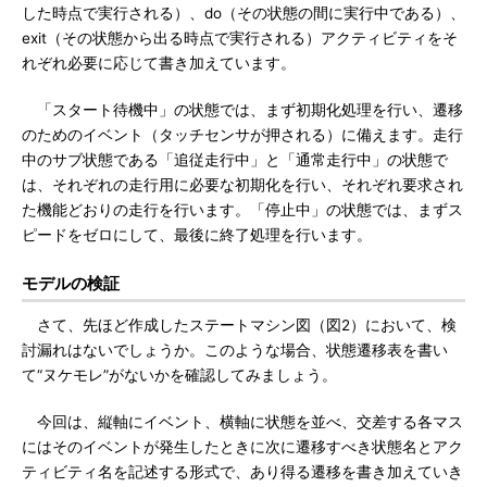
した時点で実行される）、do（その状態の間に実行中である）、
exit（その状態から出る時点で実行される）アクティビティをそ
れぞれ必要に応じて書き加えています。
「スタート待機中」の状態では、まず初期化処理を行い、遷移
のためのイベント（タッチセンサが押される）に備えます。走行
中のサブ状態である「追従走行中」と「通常走行中」の状態で
は、それぞれの走行用に必要な初期化を行い、それぞれ要求され
た機能どおりの走行を行います。「停止中」の状態では、まずス
ピードをゼロにして、最後に終了処理を行います。
モデルの検証
さて、先ほど作成したステートマシン図（図2）において、検
討漏れはないでしょうか。このような場合、状態遷移表を書い
て“ヌケモレ”がないかを確認してみましょう。
今回は、縦軸にイベント、横軸に状態を並べ、交差する各マス
にはそのイベントが発生したときに次に遷移すべき状態名とアク
ティビティ名を記述する形式で、あり得る遷移を書き加えていき