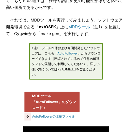
て、もう1つの理由は、仕様や設計変更の可能性がほかと比べて
高い個所であるからです。
それでは、MDDツールを実行してみましょう。ソフトウェア
開発環境である「
nxtOSEK
」上に
MDDツール
（注1）を配置し
て、Cygwinから「make gen」を実行します。
※注1：ツール本体および今回開発したソフトウ
ェアは、こちら「
AutoFollower
」からダウンロ
ードできます（圧縮されているので任意の解凍
ソフトで展開して利用してください）。詳しい
使い方についてはREADME.txtをご覧くださ
い。
MDDツール
「AutoFollower」のダウン
ロード：
⇒
AutoFollowerの圧縮ファイル