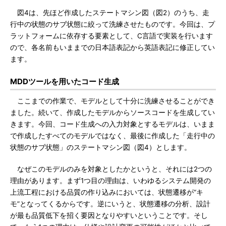
図4は、先ほど作成したステートマシン図（図2）のうち、走
行中の状態のサブ状態に絞って洗練させたものです。今回は、プ
ラットフォームに依存する要素として、C言語で実装を行います
ので、各名前もいままでの日本語表記から英語表記に修正してい
ます。
MDDツールを用いたコード生成
ここまでの作業で、モデルとして十分に洗練させることができ
ました。続いて、作成したモデルからソースコードを生成してい
きます。今回、コード生成への入力対象とするモデルは、いまま
で作成したすべてのモデルではなく、最後に作成した「走行中の
状態のサブ状態」のステートマシン図（図4）とします。
なぜこのモデルのみを対象としたかというと、それには2つの
理由があります。まず1つ目の理由は、いわゆるシステム開発の
上流工程における品質の作り込みにおいては、状態遷移が“キ
モ”となってくるからです。逆にいうと、状態遷移の分析、設計
が最も品質低下を招く要因となりやすいということです。そし