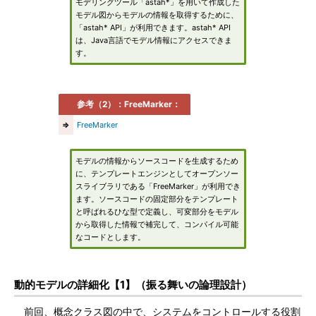
モデリングツール「astah*」を用いて作成した
モデル図からモデルの情報を取得するために、
「astah* API」が利用できます。astah* API
は、Java言語でモデル情報にアクセスできま
す。
参考（2）：FreeMarker：
⇒
FreeMarker
モデルの情報からソースコードを生成するため
に、テンプレートエンジンとしてオープンソー
スライブラリである「FreeMarker」が利用でき
ます。ソースコードの固定部分をテンプレート
と呼ばれるひな型で定義し、可変部分をモデル
から取得した情報で補完して、コンパイル可能
なコードとします。
動的モデルの詳細化【1】（振る舞いの論理設計）
前回、概念クラス図の中で、システムをコントロールする役割