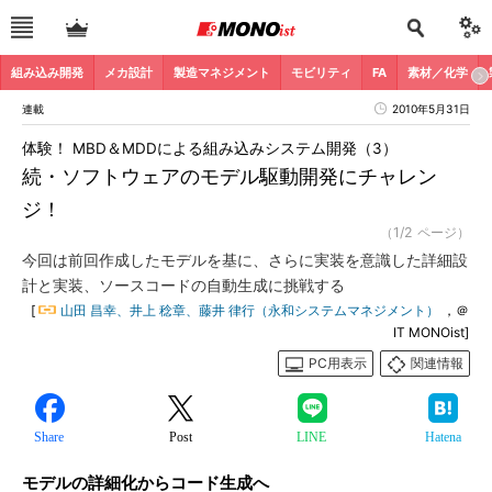
組み込み開発
メカ設計
製造マネジメント
モビリティ
FA
素材／化学
連載
2010年5月31日
体験！ MBD＆MDDによる組み込みシステム開発（3）
続・ソフトウェアのモデル駆動開発にチャレン
ジ！
（1/2 ページ）
今回は前回作成したモデルを基に、さらに実装を意識した詳細設
計と実装、ソースコードの自動生成に挑戦する
[
山田 昌幸、井上 稔章、藤井 律行（永和システムマネジメント）
，＠
IT MONOist]
PC用表示
関連情報
Share
Post
LINE
Hatena
モデルの詳細化からコード生成へ