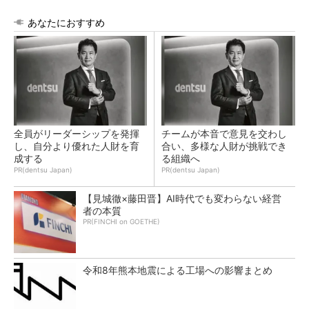
あなたにおすすめ
全員がリーダーシップを発揮
チームが本音で意見を交わし
し、自分より優れた人財を育
合い、多様な人財が挑戦でき
成する
る組織へ
PR(dentsu Japan)
PR(dentsu Japan)
【見城徹×藤田晋】AI時代でも変わらない経営
者の本質
PR(FINCHI on GOETHE)
令和8年熊本地震による工場への影響まとめ