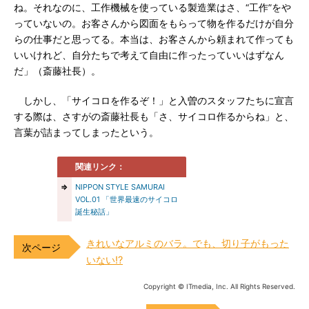
ね。それなのに、工作機械を使っている製造業はさ、“工作”をや
っていないの。お客さんから図面をもらって物を作るだけが自分
らの仕事だと思ってる。本当は、お客さんから頼まれて作っても
いいけれど、自分たちで考えて自由に作ったっていいはずなん
だ」（斎藤社長）。
しかし、「サイコロを作るぞ！」と入曽のスタッフたちに宣言
する際は、さすがの斎藤社長も「さ、サイコロ作るからね」と、
言葉が詰まってしまったという。
関連リンク：
⇒
NIPPON STYLE SAMURAI
VOL.01 「世界最速のサイコロ
誕生秘話」
きれいなアルミのバラ。でも、切り子がもった
いない!?
Copyright © ITmedia, Inc. All Rights Reserved.