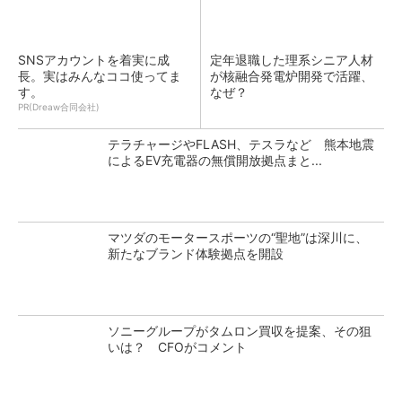
SNSアカウントを着実に成
定年退職した理系シニア人材
長。実はみんなココ使ってま
が核融合発電炉開発で活躍、
す。
なぜ？
PR(Dreaw合同会社)
テラチャージやFLASH、テスラなど 熊本地震
によるEV充電器の無償開放拠点まと...
マツダのモータースポーツの“聖地”は深川に、
新たなブランド体験拠点を開設
ソニーグループがタムロン買収を提案、その狙
いは？ CFOがコメント