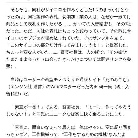
そもそも、同社がサイコロを作ろうとした1つのきっかけとな
ったのは、同社製作の表札。切削加工業の人は、なぜか一般向け
商品として表札を作りたがる……。かつての入曽精密も、その1社
だった。ただ、同社の表札はちょっと変わっていて、その隅にサ
イコロのオブジェが埋め込まれていた。そのサンプルを見て、
「このサイコロの部分だけ作ってみましょうよ！」と提案した、
ちょっと変な人がいた……。斎藤社長は、人の縁で、“その彼”と
たまたま出会った（出会ったきっかけについては関連リンクを参
照）。
当時はユーザー企画型モノづくり＆通販サイト「たのみこむ」
（エンジン社 運営）のWebマスターだった内田 研一氏（現・入
曽精密）だ。
「素直が一番！」である、斎藤社長。「よーし、作ってやろう
じゃない！」と同氏のユニークな提案に快く乗ることにした。
「素直に、面白いなぁって思えば、俺はやるの。変に凝り固ま
っちゃダメ。工作機械って、“工作をするための機械”なんだよ