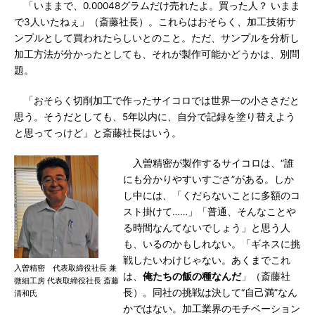
「いままで、0.00048グラムだけ売れたよ。買った人？ いまま
で3人いたねぇ」（斎藤社長）。これらはおそらく、加工技術サ
ンプルとして買われたらしいとのこと。ただ、サンプルを分析し
加工方法が分かったとしても、それが製作可能かどうかは、別問
題。
「おそらく切削加工で作ったサイコロでは世界一の小ささだと
思う。そうだとしても、5年以内に、自分で記録を塗り替えよう
と思ってっけど」と斎藤社長はいう。
入曽精密が製作するサイコロは、“誰
にも分かりやすいすごさ”がある。しか
し中には、「くだらないことに多額のコ
スト掛けて……」「普通、そんなことや
る時間なんてないでしょう」と思う人
も、いるのかもしれない。「ギネスに挑
戦したいわけじゃない。あくまでこれ
入曽精密 代表取締役社長 兼
は、
俺たちの飯の種なんだ
」（斎藤社
微細工房 代表取締役社長 斎藤
長）。同社の挑戦は決して“自己満”なん
清和氏
かではない。加工業界のモチベーション