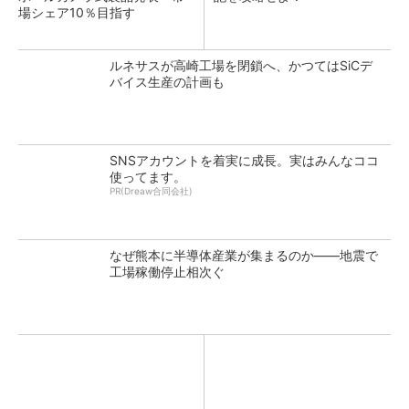
場シェア10％目指す
ルネサスが高崎工場を閉鎖へ、かつてはSiCデ
バイス生産の計画も
SNSアカウントを着実に成長。実はみんなココ
使ってます。
PR(Dreaw合同会社)
なぜ熊本に半導体産業が集まるのか――地震で
工場稼働停止相次ぐ