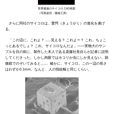
世界最速のサイコロ CAD画面
（写真提供：微細工房）
さらに同社のサイコロは、驚愕（きょうがく）の進化を遂げ
る。
「この辺に。これよ？ ……見える？ これよー？ これ。ちょこ
っとあるでしょ？ これ、サイコロなんだよ」――実物大のサン
プルを目の前に、製作した本人である斎藤社長自らが記者に説明
してくださった。しかし肉眼ではホコリか虫にしか見えない。顕
微鏡でのぞいてみると……、確かに、サイコロ。この一辺の長さ
はわずか0.3mm。なんと、人の指紋幅と同じくらい。