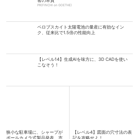
者の本質
PR(FINCHI on GOETHE)
ペロブスカイト太陽電池の量産に有効なイン
ク、従来比で1.5倍の性能向上
【レベル14】生成AIを味方に、3D CADを使い
こなそう！
狭小な駐車場に、シャープが
【レベル4】図面の穴寸法の表
ポールカメラ式製品発表 市
記を攻略せよ！