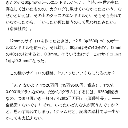
きたのがφ60μmのボールエンドミルだった。当時から世の中に
存在してはいたものの、カタログに載せていなかったという。な
ぜかといえば、その上のクラスのエンドミルが、そもそも売れて
いなかったから。「いったい何に使うのって思われたみたい」
（斎藤社長）。
12mmのサイコロを作ったときは、φ2.5（φ2500μm）のボー
ルエンドミルを使った。それ対し、60μmはその40分の1。12mm
の40分の1とすると、0.3mm。そういうわけで、このサイコロの
1辺は0.3mmになった。
この極小サイコロの価格、1ついったいいくらになるのか？
「ん？ 安いよ？ 1つ20万円（19万9500円、税込）。1つが、
0.00016グラムなのね。だから1グラムにするには、6250個必要
なの。つまり耳かき一杯分が12億5千万円」（斎藤社長）。――
全然安くないです！ それ、いったいどんな人が買うんですか？
と、思わず尋ねてしまう。1グラムだと、記者の給料では一生か
かっても支払えない。