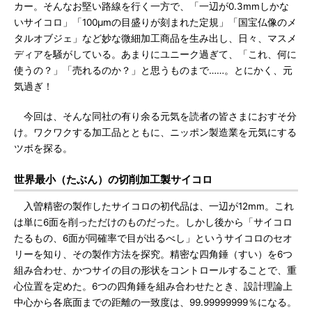
カー。そんなお堅い路線を行く一方で、「一辺が0.3mmしかな
いサイコロ」「100μmの目盛りが刻まれた定規」「国宝仏像のメ
タルオブジェ」など妙な微細加工商品を生み出し、日々、マスメ
ディアを騒がしている。あまりにユニーク過ぎて、「これ、何に
使うの？」「売れるのか？」と思うものまで……。とにかく、元
気過ぎ！
今回は、そんな同社の有り余る元気を読者の皆さまにおすそ分
け。ワクワクする加工品とともに、ニッポン製造業を元気にする
ツボを探る。
世界最小（たぶん）の切削加工製サイコロ
入曽精密の製作したサイコロの初代品は、一辺が12mm。これ
は単に6面を削っただけのものだった。しかし後から「サイコロ
たるもの、6面が同確率で目が出るべし」というサイコロのセオ
リーを知り、その製作方法を探究。精密な四角錘（すい）を6つ
組み合わせ、かつサイの目の形状をコントロールすることで、重
心位置を定めた。6つの四角錘を組み合わせたとき、設計理論上
中心から各底面までの距離の一致度は、99.99999999％になる。