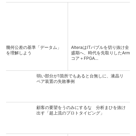
幾何公差の基準「データム」
AlteraはITバブルを切り抜け全
を理解しよう
盛期へ、時代を先取りしたArm
コア＋FPGA...
弱い部分が1箇所でもあると台無しに、液晶リ
ペア装置の失敗事例
顧客の要望をうのみにするな 分析まひを抜け
出す「超上流のプロトタイピング」