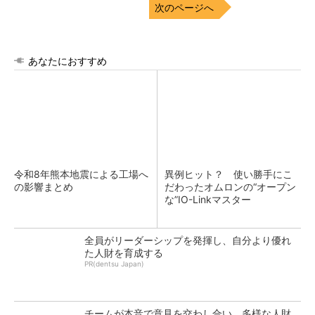
次のページへ
あなたにおすすめ
令和8年熊本地震による工場へ
異例ヒット？ 使い勝手にこ
の影響まとめ
だわったオムロンの“オープン
な”IO-Linkマスター
全員がリーダーシップを発揮し、自分より優れ
た人財を育成する
PR(dentsu Japan)
チームが本音で意見を交わし合い、多様な人財