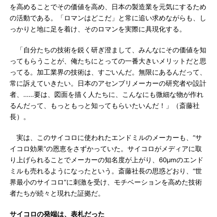
を高めることでその価値を高め、日本の製造業を元気にするため
の活動である。「ロマンはどこだ」と常に追い求めながらも、し
っかりと地に足を着け、そのロマンを実際に具現化する。
「自分たちの技術を鋭く研ぎ澄まして、みんなにその価値を知
ってもらうことが、俺たちにとっての一番大きいメリットだと思
ってる。加工業界の技術は、すごいんだ。無限にあるんだって、
常に訴えていきたい。日本のアセンブリメーカーの研究者や設計
者、……要は、図面を描く人たちに、こんなにも微細な物が作れ
るんだって、もっともっと知ってもらいたいんだ！」（斎藤社
長）。
実は、このサイコロに使われたエンドミルのメーカーも、“サ
イコロ効果”の恩恵をさずかっていた。サイコロがメディアに取
り上げられることでメーカーの知名度が上がり、60μmのエンド
ミルも売れるようになったという。斎藤社長の思惑どおり、“世
界最小のサイコロ”に刺激を受け、モチベーションを高めた技術
者たちが続々と現れた証拠だ。
サイコロの発端は、表札だった