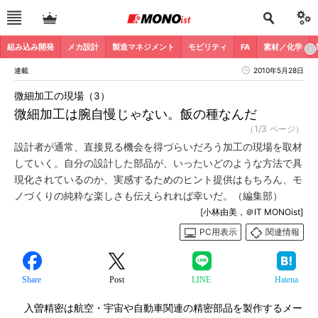
組み込み開発
メカ設計
製造マネジメント
モビリティ
FA
素材／化学
連載
2010年5月28日
微細加工の現場（3）
微細加工は腕自慢じゃない。飯の種なんだ
（1/3 ページ）
設計者が通常、直接見る機会を得づらいだろう加工の現場を取材
していく。自分の設計した部品が、いったいどのような方法で具
現化されているのか、実感するためのヒント提供はもちろん、モ
ノづくりの純粋な楽しさも伝えられれば幸いだ。（編集部）
[小林由美，＠IT MONOist]
PC用表示
関連情報
Share
Post
LINE
Hatena
入曽精密は航空・宇宙や自動車関連の精密部品を製作するメー