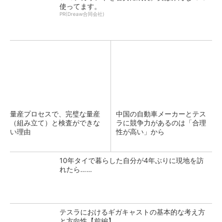
使ってます。
PR(Dreaw合同会社)
量産プロセスで、完璧な量産
中国の自動車メーカーとテス
（組み立て）と検査ができな
ラに競争力があるのは「合理
い理由
性が高い」から
10年タイで暮らした自分が4年ぶりに現地を訪
れたら……
テスラにおけるギガキャストの基本的な考え方
と方向性【前編】