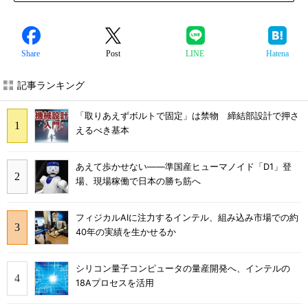
Share
Post
LINE
Hatena
記事ランキング
「取りあえずボルトで固定」は禁物 締結部設計で押さ
えるべき基本
あえて歩かせない――準国産ヒューマノイド「D1」登
場、現場稼働で日本の勝ち筋へ
フィジカルAIに注力するインテル、組み込み市場での約
40年の実績を生かせるか
シリコン量子コンピュータの量産開発へ、インテルの
18Aプロセスを活用