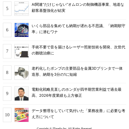
AI関連“だけじゃない”オムロンの制御機器事業、地道な
顧客基盤強化が結実
いくら部品を集めても納期が遅れる不思議、「納期順守
率」に潜むワナ
手術不要で音を届けるレーザー照射技術を開発、次世代
の難聴治療に
老朽化したポンプの主要部品を金属3Dプリンタで一体
造形、納期を3分の1に短縮
電動化戦略見直しのホンダが四半期営業利益で過去最
高、2026年度業績も上方修正
データ整理をしていて気付いた「業務改善」に必要な考
え方について
Copyright © ITmedia Inc. All Rights Reserved.