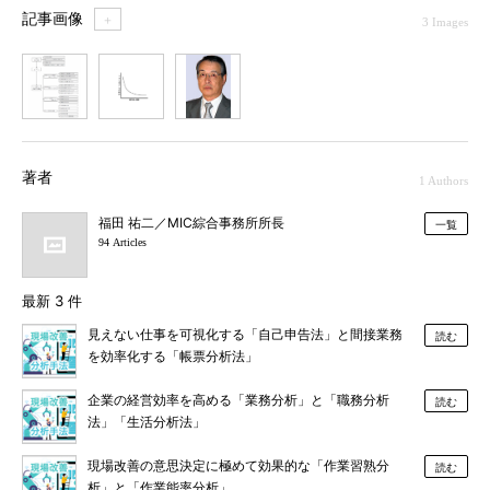
記事画像
＋
3 Images
1
2
3
著者
1 Authors
福田 祐二／MIC綜合事務所所長
一覧
94 Articles
最新 3 件
見えない仕事を可視化する「自己申告法」と間接業務
読む
を効率化する「帳票分析法」
企業の経営効率を高める「業務分析」と「職務分析
読む
法」「生活分析法」
現場改善の意思決定に極めて効果的な「作業習熟分
読む
析」と「作業能率分析」