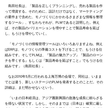
島田社長は、「製品を正しくプランニングし、売れる製品を作
って増資する。そのために、設計だけではなく、マーケティング
の要件まで含めた、モノづくりにかかわるさまざまな情報を整理
するツール」、すなわちそれが、PLMであると説明した。例え
ば、その製品のバリエーションを増やすことで製品寿命を延ば
し、もうけを増やしていく。
「モノづくりの情報管理ツールはいろいろありますよね。例え
ばERPは、モノづくりの準備コストを下げることで、もうける仕
組みです。そしてPLMは、『製品の魅力アップ』『製品のローン
チを早くする』もしくは『製品寿命を延ばすこと』でもうける仕
組みです」（島田社長）。
なお2010年5月に行われる上海万博の会場で、同社は、いまま
でとは違う、新しいステージのPLMを発表するとのことだ。その
詳細は、まだ明かせないという。
「いまの日本経済は、アジア圏新興国の急激な成長に頼らざる
を得ない状況です。しかし、そのままでは（日本は）確実に厳し