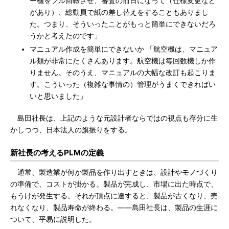
ー機をフル回転させ、審査の前日になって（仕様変更など
があり）、総動員で紙の差し替えをすることもありまし
た。つまり、そういったことがもっと簡単にできないだろ
うかと考えたのです」
マニュアル作成を簡単にできないか 「航空機は、マニュア
ル類が非常にたくさんあります。航空機は毎回数機しか作
りません。そのうえ、マニュアルの大幅な改訂も起こりま
す。こういった（複雑な事情の）管理がうまくできればい
いと思いました」
島田社長は、上記のような元設計者ならではの視点も存分に生
かしつつ、日本法人の旗振りをする。
新社長の考えるPLMの定義
通常、製造業が何か製品を作り出すときは、設計やモノづくり
の準備で、コストが掛かる。製品が完成し、市場に出た時点で、
もうけが発生する。それが頂点に達すると、製品が古くなり、売
れなくなり、製品寿命が終わる。――島田社長は、製品の生涯に
ついて、平易に説明した。