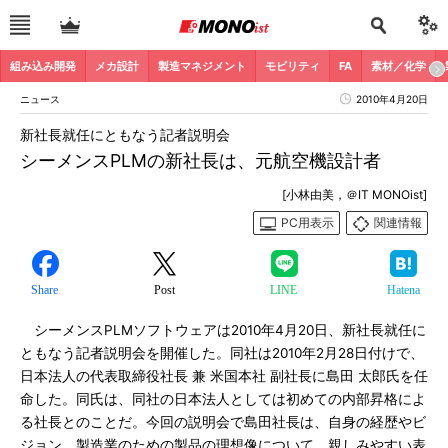
組み込み開発
メカ設計
製造マネジメント
モビリティ
FA
素材／化学
ニュース
2010年4月20日
新社長就任にともなう記者説明会
シーメンスPLMの新社長は、元航空機設計者
[小林由美，＠IT MONOist]
PC用表示
関連情報
Share
Post
LINE
Hatena
シーメンスPLMソフトウェアは2010年4月20日、新社長就任に
ともなう記者説明会を開催した。同社は2010年2月28日付けで、
日本法人の代表取締役社長 兼 米国本社 副社長に島田 太郎氏を任
命した。同氏は、同社の日本法人としては初めての内部昇格によ
る社長とのことだ。今回の説明会で島田社長は、自身の経歴やビ
ジョン、製造業のための製品の理想像について、親しみやすい表