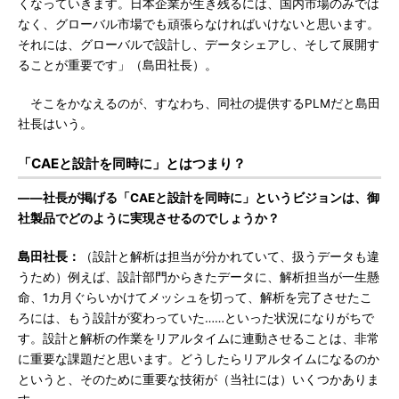
くなっていきます。日本企業が生き残るには、国内市場のみでは
なく、グローバル市場でも頑張らなければいけないと思います。
それには、グローバルで設計し、データシェアし、そして展開す
ることが重要です」（島田社長）。
そこをかなえるのが、すなわち、同社の提供するPLMだと島田
社長はいう。
「CAEと設計を同時に」とはつまり？
――社長が掲げる「CAEと設計を同時に」というビジョンは、御
社製品でどのように実現させるのでしょうか？
島田社長：
（設計と解析は担当が分かれていて、扱うデータも違
うため）例えば、設計部門からきたデータに、解析担当が一生懸
命、1カ月ぐらいかけてメッシュを切って、解析を完了させたこ
ろには、もう設計が変わっていた……といった状況になりがちで
す。設計と解析の作業をリアルタイムに連動させることは、非常
に重要な課題だと思います。どうしたらリアルタイムになるのか
というと、そのために重要な技術が（当社には）いくつかありま