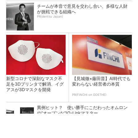
チームが本音で意見を交わし合い、多様な人財
が挑戦できる組織へ
PR(dentsu Japan)
新型コロナで深刻なマスク不
【見城徹×藤田晋】AI時代でも
足を3Dプリンタで解消、イグ
変わらない経営者の本質
アスが3Dマスクを開発
PR(FINCHI on GOETHE)
異例ヒット？ 使い勝手にこだわったオムロン
の“オープンな”IO-Linkマスター