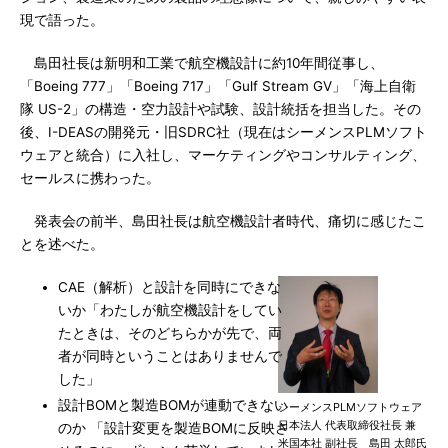
現で語った。
島田社長は新明和工業で航空機設計に約10年間従事し、
「Boeing 777」「Boeing 717」「Gulf Stream GV」「海上自衛
隊 US-2」の構造・空力設計や試験、設計統括を担当した。その
後、I-DEASの開発元・旧SDRC社（現在はシーメンスPLMソフト
ウェアと統合）に入社し、マーケティングやコンサルティング、
セールスに携わった。
発表会の前半、島田社長は航空機設計者時代、痛切に感じたこ
とを述べた。
CAE（解析）と設計を同時にできな
いか「わたしが航空機設計をしてい
たときは、そのどちらかが先で、両
者が同時ということはありませんで
した」
設計BOMと製造BOMが連動できない
シーメンスPLMソフトウェア
日本法人 代表取締役社長 兼
のか 「設計変更を製造BOMに反映さ
米国本社 副社長 島田 太郎氏