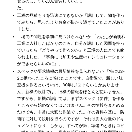
せるのに、ずいぶん苦労していまし
た」
工程の見積もりを迅速にできないか「設計して、物を作っ
てみたら、思ったよりお金が掛かり過ぎていたことがあり
ました」
工場での問題を事前に見つけられないか 「わたしが新明和
工業に入社したばかりのころ、自分が設計した図面を持っ
ていったら『どうやって作るのか』と工場の人にとても叱
られました。『事前に（加工や生産の）シミュレーション
ができたらいいのに』」
スペックや要求情報の最新情報を見られないか 「特にUS-
2に携わったころに感じたことです。自衛隊で、新しい航
空機を作るというのは、30年に1回ぐらいしかありませ
ん。新機の設計では、旧機の情報をほとんど使いません。
ですから、新機の設計では、まずスペック（要件）を作る
ところから始めなくてはいけません。その情報をまとめる
だけでも、非常に大変な作業でした。その資料を基に、防
衛庁に対して説明を行うのですが、それは膨大な量のドキ
ュメントになり、しかも、すべてが紙。準備のときはコピ