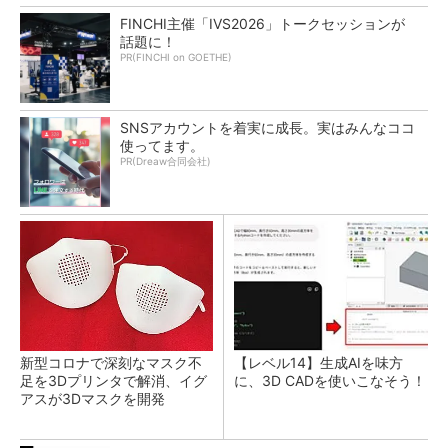
FINCHI主催「IVS2026」トークセッションが
話題に！
PR(FINCHI on GOETHE)
SNSアカウントを着実に成長。実はみんなココ
使ってます。
PR(Dreaw合同会社)
新型コロナで深刻なマスク不
【レベル14】生成AIを味方
足を3Dプリンタで解消、イグ
に、3D CADを使いこなそう！
アスが3Dマスクを開発