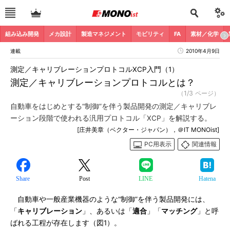
組み込み開発
メカ設計
製造マネジメント
モビリティ
FA
素材／化学
連載
2010年4月9日
測定／キャリブレーションプロトコルXCP入門（1）
測定／キャリブレーションプロトコルとは？
（1/3 ページ）
自動車をはじめとする“制御”を伴う製品開発の測定／キャリブレ
ーション段階で使われる汎用プロトコル「XCP」を解説する。
[庄井美章（ベクター・ジャパン），＠IT MONOist]
PC用表示
関連情報
Share
Post
LINE
Hatena
自動車や一般産業機器のような“制御”を伴う製品開発には、
「
キャリブレーション
」、あるいは「
適合
」「
マッチング
」と呼
ばれる工程が存在します（図1）。