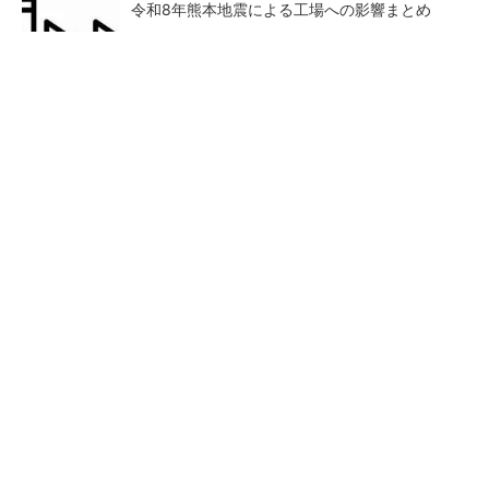
令和8年熊本地震による工場への影響まとめ
SNSアカウントを着実に成長。実はみんなココ
使ってます。
PR(Dreaw合同会社)
狭小な駐車場に、シャープがポールカメラ式製
品発表 市場シェア10％目指す