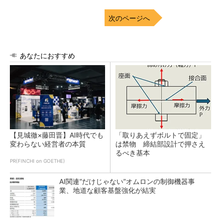
次のページへ
あなたにおすすめ
【見城徹×藤田晋】AI時代でも
「取りあえずボルトで固定」
変わらない経営者の本質
は禁物 締結部設計で押さえ
るべき基本
PR(FINCHI on GOETHE)
AI関連“だけじゃない”オムロンの制御機器事
業、地道な顧客基盤強化が結実