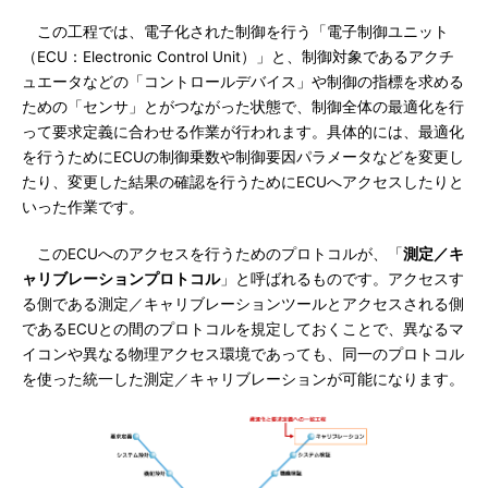
この工程では、電子化された制御を行う「電子制御ユニット
（ECU：Electronic Control Unit）」と、制御対象であるアクチ
ュエータなどの「コントロールデバイス」や制御の指標を求める
ための「センサ」とがつながった状態で、制御全体の最適化を行
って要求定義に合わせる作業が行われます。具体的には、最適化
を行うためにECUの制御乗数や制御要因パラメータなどを変更し
たり、変更した結果の確認を行うためにECUへアクセスしたりと
いった作業です。
このECUへのアクセスを行うためのプロトコルが、「
測定／キ
ャリブレーションプロトコル
」と呼ばれるものです。アクセスす
る側である測定／キャリブレーションツールとアクセスされる側
であるECUとの間のプロトコルを規定しておくことで、異なるマ
イコンや異なる物理アクセス環境であっても、同一のプロトコル
を使った統一した測定／キャリブレーションが可能になります。