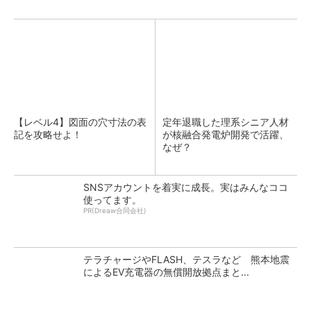
【レベル4】図面の穴寸法の表
定年退職した理系シニア人材
記を攻略せよ！
が核融合発電炉開発で活躍、
なぜ？
SNSアカウントを着実に成長。実はみんなココ
使ってます。
PR(Dreaw合同会社)
テラチャージやFLASH、テスラなど 熊本地震
によるEV充電器の無償開放拠点まと...