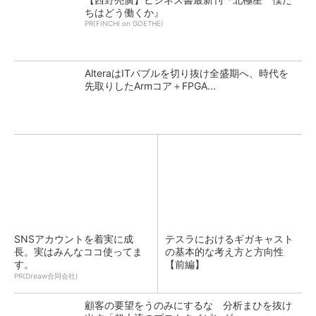
ちはどう働くか』
PR(FINCHI on GOETHE)
AlteraはITバブルを切り抜け全盛期へ、時代を
先取りしたArmコア＋FPGA...
SNSアカウントを着実に成
テスラにおけるギガキャスト
長。実はみんなココ使ってま
の基本的な考え方と方向性
す。
【前編】
PR(Dreaw合同会社)
顧客の要望をうのみにするな 分析まひを抜け