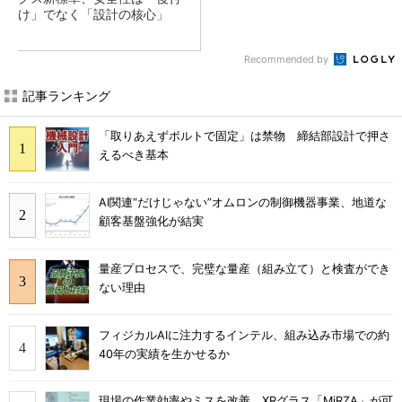
け」でなく「設計の核心」
Recommended by
記事ランキング
「取りあえずボルトで固定」は禁物 締結部設計で押さ
えるべき基本
AI関連“だけじゃない”オムロンの制御機器事業、地道な
顧客基盤強化が結実
量産プロセスで、完璧な量産（組み立て）と検査ができ
ない理由
フィジカルAIに注力するインテル、組み込み市場での約
40年の実績を生かせるか
現場の作業効率やミスを改善 XRグラス「MiRZA」が可