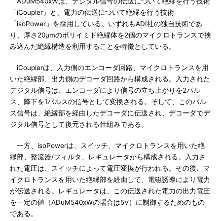
ADuM540xWは、デジタル信号の伝送について絶縁を行う技術
「iCoupler」と、電力の伝送について絶縁を行う技術
「isoPower」を採用している。いずれもADI社の独自技術であ
り、厚さ20μmのポリイミド絶縁体を2個のマイクロトランスで挟
み込んだ絶縁構造を利用することを特徴としている。
iCouplerは、入力側のエンコーダ回路、マイクロトランスを用
いた絶縁部、出力側のデコーダ回路から構成される。入力された
デジタル信号は、エンコーダにより信号の立ち上がりを2パル
ス、降下を1パルスの信号として変換される。そして、このパル
ス信号は、絶縁部を経由したデコーダに伝送され、デコーダでデ
ジタル信号として復元される仕組みである。
一方、isoPowerは、スイッチ、マイクロトランスを用いた絶
縁部、整流器/フィルタ、レギュレータから構成される。入力さ
れた電圧は、スイッチによって電圧変換が行われる。その後、マ
イクロトランスを用いた絶縁部を経由して、電磁誘導により電力
が伝送される。レギュレータは、この伝送された電力の出力電圧
を一定の値（ADuM540xWの場合は5V）に制御するためのもの
である。