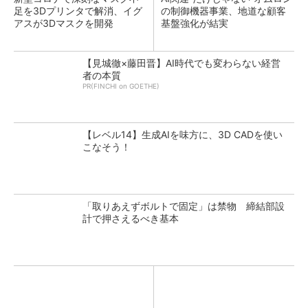
足を3Dプリンタで解消、イグ
の制御機器事業、地道な顧客
アスが3Dマスクを開発
基盤強化が結実
【見城徹×藤田晋】AI時代でも変わらない経営
者の本質
PR(FINCHI on GOETHE)
【レベル14】生成AIを味方に、3D CADを使い
こなそう！
「取りあえずボルトで固定」は禁物 締結部設
計で押さえるべき基本