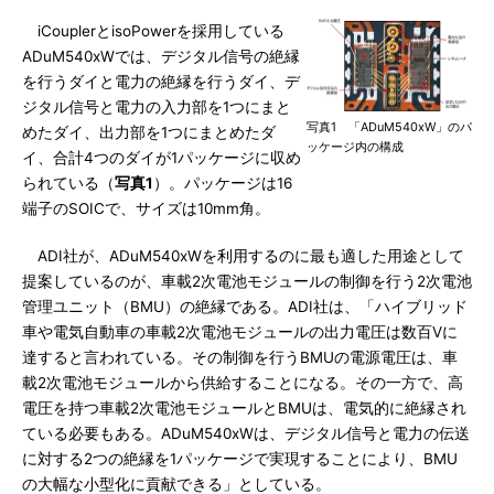
iCouplerとisoPowerを採用している
ADuM540xWでは、デジタル信号の絶縁
を行うダイと電力の絶縁を行うダイ、デ
ジタル信号と電力の入力部を1つにまと
写真1 「ADuM540xW」のパ
めたダイ、出力部を1つにまとめたダ
ッケージ内の構成
イ、合計4つのダイが1パッケージに収め
られている（
写真1
）。パッケージは16
端子のSOICで、サイズは10mm角。
ADI社が、ADuM540xWを利用するのに最も適した用途として
提案しているのが、車載2次電池モジュールの制御を行う2次電池
管理ユニット（BMU）の絶縁である。ADI社は、「ハイブリッド
車や電気自動車の車載2次電池モジュールの出力電圧は数百Vに
達すると言われている。その制御を行うBMUの電源電圧は、車
載2次電池モジュールから供給することになる。その一方で、高
電圧を持つ車載2次電池モジュールとBMUは、電気的に絶縁され
ている必要もある。ADuM540xWは、デジタル信号と電力の伝送
に対する2つの絶縁を1パッケージで実現することにより、BMU
の大幅な小型化に貢献できる」としている。