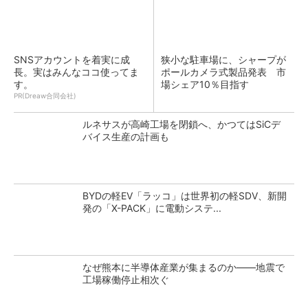
SNSアカウントを着実に成
狭小な駐車場に、シャープが
長。実はみんなココ使ってま
ポールカメラ式製品発表 市
す。
場シェア10％目指す
PR(Dreaw合同会社)
ルネサスが高崎工場を閉鎖へ、かつてはSiCデ
バイス生産の計画も
BYDの軽EV「ラッコ」は世界初の軽SDV、新開
発の「X-PACK」に電動システ...
なぜ熊本に半導体産業が集まるのか――地震で
工場稼働停止相次ぐ