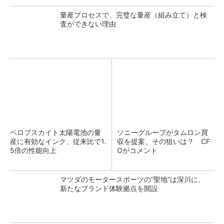
量産プロセスで、完璧な量産（組み立て）と検
査ができない理由
ペロブスカイト太陽電池の量
ソニーグループがタムロン買
産に有効なインク、従来比で1.
収を提案、その狙いは？ CF
5倍の性能向上
Oがコメント
マツダのモータースポーツの“聖地”は深川に、
新たなブランド体験拠点を開設