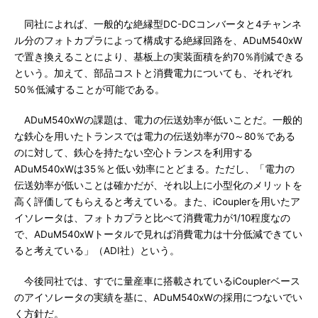
同社によれば、一般的な絶縁型DC-DCコンバータと4チャンネ
ル分のフォトカプラによって構成する絶縁回路を、ADuM540xW
で置き換えることにより、基板上の実装面積を約70％削減できる
という。加えて、部品コストと消費電力についても、それぞれ
50％低減することが可能である。
ADuM540xWの課題は、電力の伝送効率が低いことだ。一般的
な鉄心を用いたトランスでは電力の伝送効率が70～80％である
のに対して、鉄心を持たない空心トランスを利用する
ADuM540xWは35％と低い効率にとどまる。ただし、「電力の
伝送効率が低いことは確かだが、それ以上に小型化のメリットを
高く評価してもらえると考えている。また、iCouplerを用いたア
イソレータは、フォトカプラと比べて消費電力が1/10程度なの
で、ADuM540xWトータルで見れば消費電力は十分低減できてい
ると考えている」（ADI社）という。
今後同社では、すでに量産車に搭載されているiCouplerベース
のアイソレータの実績を基に、ADuM540xWの採用につないでい
く方針だ。