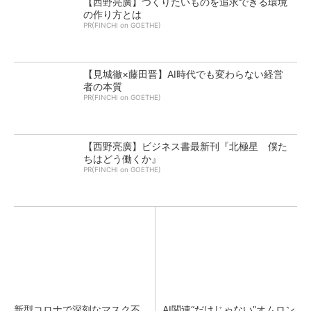
【西野亮廣】つくりたいものを追求できる環境
の作り方とは
PR(FINCHI on GOETHE)
【見城徹×藤田晋】AI時代でも変わらない経営
者の本質
PR(FINCHI on GOETHE)
【西野亮廣】ビジネス書最新刊『北極星 僕た
ちはどう働くか』
PR(FINCHI on GOETHE)
新型コロナで深刻なマスク不
AI関連“だけじゃない”オムロン