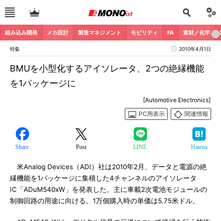
組み込み開発
メカ設計
製造マネジメント
モビリティ
FA
素材／化学
特集
2010年4月1日
BMUを小型化するアイソレータ、2つの絶縁機能
を1パッケージに
[Automotive Electronics]
PC用表示
関連情報
Share
Post
LINE
Hatena
米Analog Devices（ADI）社は2010年2月、データと電源の絶
縁機能を1パッケージに集積した4チャンネルのアイソレータ
IC「ADuM540xW」を発表した。主に車載2次電池モジュールの
制御回路の用途に向ける。1万個購入時の単価は5.75米ドル。