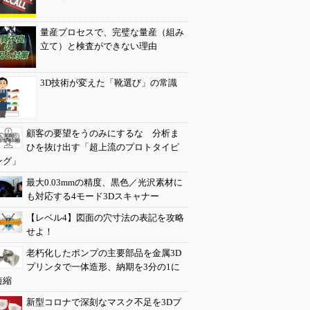
量産プロセスで、完璧な量産（組み
立て）と検査ができない理由
3D技術が変えた「靴選び」の常識
顧客の要望をうのみにするな 分析ま
ひを抜け出す「超上流のプロトタイピ
ング」
最大0.03mmの精度、黒色／光沢素材に
も対応する4モード3Dスキャナー
【レベル4】図面の穴寸法の表記を攻略
せよ！
老朽化したポンプの主要部品を金属3D
プリンタで一体造形、納期を3分の1に
短縮
新型コロナで深刻なマスク不足を3Dプ