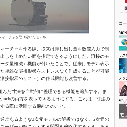
コー
MO
フィーチャを取り除いたモデル
ィーチャを作る際、従来は押し出し量を数値入力で制
サス
し出しを止めたい面を指定できるようにした。溶接のモ
データ量軽減）機能が付いたことで、従来はモデル表示
った複雑な溶接形状をストレスなく作成することが可能
（溶接指示のリスト）の作成機能も改善する。
デジ
組んだ寸法を自動的に整理できる機能を追加する。ま
inchの両方を表示できるようにする。これは、寸法の
VR
りする際に活躍する機能とのこと。
通常あるような3次元モデルの解析ではなく、2次元の
。ユーザーが解こうとする問題を簡略化するとき、ある