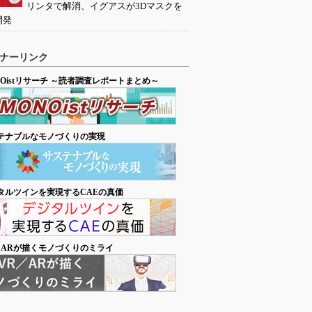
リンタで解消、イグアスが3Dマスクを
開発
ナーリンク
NOistリサーチ ～読者調査レポートまとめ～
テナブルなモノづくりの実現
タルツインを実現するCAEの真価
／ARが描くモノづくりのミライ