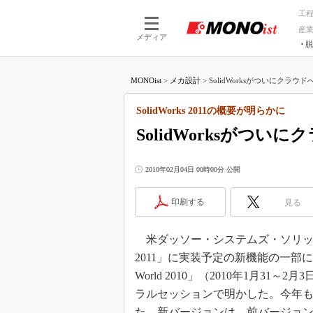
工
産
メディア
脱
つながる技術
AI×技術
MONOist
>
メカ設計
>
SolidWorksがついにクラウドへ
つながる工場
AI×設備
つながるサービ
Physical
SolidWorks 2011の概要が明らかに
SolidWorksがついに
2010年02月04日 00時00分 公開
印刷する
見る
米ダッソー・システムズ・ソリッドワー
2011」に実装予定の新機能の一部につ
World 2010」（2010年1月
ラルセッションで明かした。今年も
た。新バージョンは、前バージョン「So