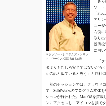
さらに
ソー・
「Pro
アリン
ユーザー
右側に
取り出
設備投
に向い
米ダッソー・システムズ・ソリッ
ド ワークス CEO Jeff Ray氏
「クラ
タよりもむしろ安全ではないだろ
かの話と似ていると思う」と同社CEOの
別のセッションでは、クラウドコンピ
て、SolidWorksのプログラム
ションが行われた。Mac OSを搭載し
ンにアクセスし、アイコンを指で