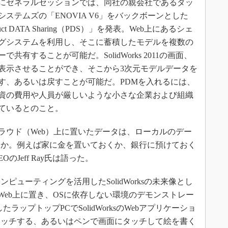
ゼネラルセッションでは、同社の親会社であるダッ
システムズの「ENOVIA V6」をバックボーンとした
duct DATA Sharing（PDS）」を発表。Web上にあるシェ
グシステムを利用し、そこに蓄積したモデルを複数の
で共有することが可能だ。SolidWorks 2011の画面、
表示させることができ、そこから3次元モデルデータを
す、あるいは戻すことが可能だ。PDMを入れるには、
資の費用や人員が厳しいような小さな企業および組織
ているとのこと。
ウド（Web）上に置いたデータは、ローカルのデー
うか。例えば家に金を置いておくか、銀行に預けておく
Jeff Ray氏は語った。
ューティングを活用したSolidWorksの未来像とし
本体をWeb上に置き、OSに依存しない環境のデモンストレー
たラップトップPCでSolidWorksのWebアプリケーショ
タッチする、あるいはペンで画面にタッチして絵を書く