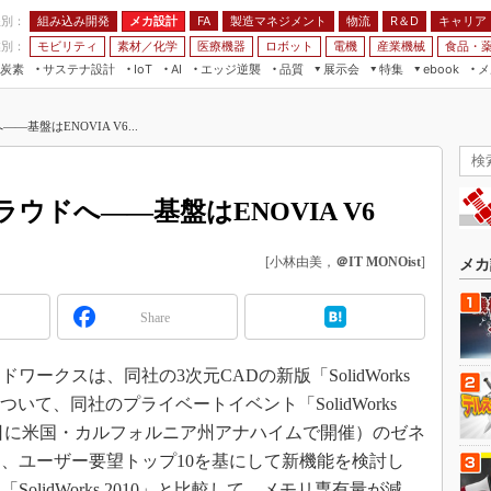
程別：
組み込み開発
メカ設計
製造マネジメント
物流
R＆D
キャリア
FA
業別：
モビリティ
素材／化学
医療機器
ロボット
電機
産業機械
食品・
炭素
サステナ設計
エッジ逆襲
品質
展示会
特集
メ
IoT
AI
ebook
伝承
組み込み開発
CEATEC
読者調査まとめ
編集後記
――基盤はENOVIA V6...
JIMTOF
保全
メカ設計
つながるクルマ
組込み/エッジ コンピューティング
ス
 AI
製造マネジメント
5G
展＆IoT/5Gソリューション展
VR／AR
FA
クラウドへ――基盤はENOVIA V6
IIFES
モビリティ
フィールドサービス
国際ロボット展
[小林由美，
＠IT MONOist
]
素材／化学
FPGA
メカ
ジャパンモビリティショー
組み込み画像技術
TECHNO-FRONTIER
Share
組み込みモデリング
人テク展
Windows Embedded
クスは、同社の3次元CADの新版「SolidWorks
スマート工場EXPO
車載ソフト開発
いて、同社のプライベートイベント「SolidWorks
EdgeTech+
31～2月3日に米国・カルフォルニア州アナハイムで開催）のゼネ
ISO26262
日本ものづくりワールド
、ユーザー要望トップ10を基にして新機能を検討し
無償設計ツール
AUTOMOTIVE WORLD
lidWorks 2010」と比較して、メモリ専有量が減