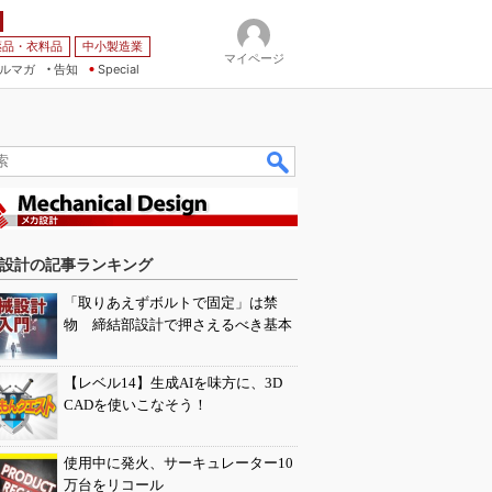
薬品・衣料品
中小製造業
マイページ
ルマガ
告知
Special
設計の記事ランキング
「取りあえずボルトで固定」は禁
物 締結部設計で押さえるべき基本
【レベル14】生成AIを味方に、3D
CADを使いこなそう！
使用中に発火、サーキュレーター10
万台をリコール