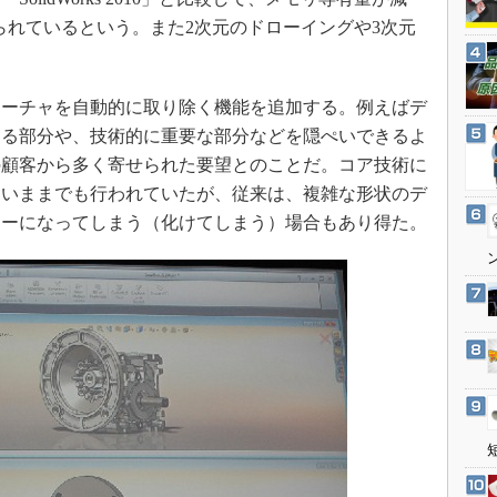
3Dプリンタ
産業オープンネット展
られているという。また2次元のドローイングや3次元
デジタルツインとCAE
。
S＆OP
ーチャを自動的に取り除く機能を追加する。例えばデ
インダストリー4.0
わる部分や、技術的に重要な部分などを隠ぺいできるよ
イノベーション
の顧客から多く寄せられた要望とのことだ。コア技術に
製造業ビッグデータ
はいままでも行われていたが、従来は、複雑な形状のデ
メイドインジャパン
ラーになってしまう（化けてしまう）場合もあり得た。
植物工場
知財マネジメント
海外生産
グローバル設計・開発
制御セキュリティ
新型コロナへの対応