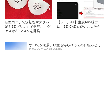
新型コロナで深刻なマスク不
【レベル14】生成AIを味方
足を3Dプリンタで解消、イグ
に、3D CADを使いこなそう！
アスが3Dマスクを開発
すべてが絶景、収益も得られるその仕組みとは
PR(COCO VILLA on GOETHE)
令和8年熊本地震による工場への影響まとめ
狭小な駐車場に、シャープがポールカメラ式製
品発表 市場シェア10％目指す