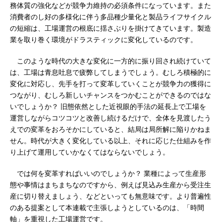
務体質の強化などが競争力維持の必須条件になっています。また
消費者のし好の多様化に伴う多品種少量化と製品ライフサイクル
の短縮は、工場運営の根底に揺さぶりを掛けてきています。製造
業を取り巻く環境がドラスティックに変化しているのです。
このような時代の大きな変化に一方的に振り回され続けていて
は、工場は青息吐息で疲弊してしまうでしょう。むしろ積極的に
変化に対応し、先手を打って変革していくことが競争力の獲得に
つながり、むしろ新しいチャンスをつかむことができるのではな
いでしょうか？ 旧態依然とした近視眼的手法の延長上で工場を
運営しながらコツコツと改善し続けるだけで、全体を見渡したう
えでの変革をおろそかにしていると、結局は局所解に陥りかねま
せん。時代が大きく変化している以上、それに応じた仕組みを作
り上げて運用していかなくてはならないでしょう。
では何を変革すればいいのでしょうか？ 業種によって生産形
態や事情はまちまちなのですから、例えば見込み生産から受注生
産に切り替えましょう、などといっても無意味です。より普遍性
のある提案として本連載で主張しようとしているのは、「時間
軸」を重視した工場運営です。