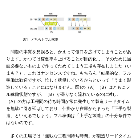
図1 どちらもフル稼働
問題の本質を見誤ると、かえって傷口を広げてしまうことがあ
ります。かつては稼働率を上げることが目的化し、そのために当
面必要ないものまで作ってためてしまう工場も存在しました（い
まも？）。これはナンセンスですね。もちろん「結果的な」フル
稼働は歓迎ですが、忙しく稼働しているからといって「うまく製
造している」ことにはなりません。図1の（A）（B）はともにフ
ル稼働状態ですが、（B）が滞りなく流れているのに対し、
（A）の方は工程間の待ち時間が常に発生して製造リードタイム
を無駄に引き延ばしており、仕掛かり在庫がたまった「下手な製
造」といえるでしょう。フル稼働は「上手な製造」の十分条件で
はないのです。
多くの工場では「無駄な工程間待ち時間」が製造リードタイム