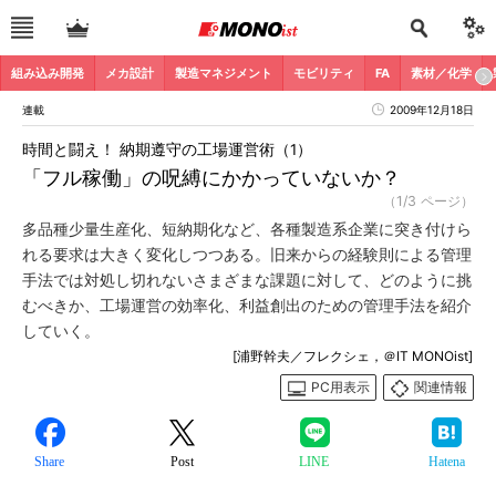
組み込み開発
メカ設計
製造マネジメント
モビリティ
FA
素材／化学
連載
2009年12月18日
時間と闘え！ 納期遵守の工場運営術（1）
「フル稼働」の呪縛にかかっていないか？
（1/3 ページ）
多品種少量生産化、短納期化など、各種製造系企業に突き付けら
れる要求は大きく変化しつつある。旧来からの経験則による管理
手法では対処し切れないさまざまな課題に対して、どのように挑
むべきか、工場運営の効率化、利益創出のための管理手法を紹介
していく。
[浦野幹夫／フレクシェ，＠IT MONOist]
PC用表示
関連情報
Share
Post
LINE
Hatena