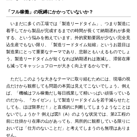
「フル稼働」の呪縛にかかっていないか？
いまだに多くの工場では「製造リードタイム」、つまり製造に
着手してから製品が完成するまでの時間が長くて納期遅れが多発
する、という悩みを抱えています。外的変動要因が少ない完全見
込生産でもない限り、「製造リードタイム短縮」というお題目は
製造業にとって重要なテーマであり、悲願ともいえるものでしょ
う。製造リードタイムが短くなれば納期遅れは激減し、滞留在庫
も減ってキャッシュフローが大きく向上するからです。
ただしこのような大きなテーマに取り組むためには、現場の視
点だけから観察しても問題の本質は見えてこないでしょう。例え
ば、「機械はフル稼働だし毎日残業して精いっぱい頑張っている
のだから、『カイゼン』して製造リードタイムを若干減らせたと
しても、ほぼ限界だ！」と直感的に判断してしまうようなことは
ないでしょうか？ 例えば図1（A）のような状況では、第2工程の
前に仕掛かり在庫の山があっても、局所的に観察している限りに
おいては「仕方のないことだ」と考えてしまうのも無理はありま
せん。