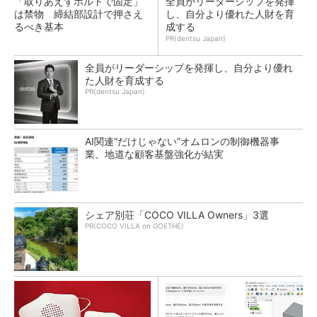
「取りあえずボルトで固定」
全員がリーダーシップを発揮
は禁物 締結部設計で押さえ
し、自分より優れた人財を育
るべき基本
成する
PR(dentsu Japan)
全員がリーダーシップを発揮し、自分より優れ
た人財を育成する
PR(dentsu Japan)
AI関連“だけじゃない”オムロンの制御機器事
業、地道な顧客基盤強化が結実
シェア別荘「COCO VILLA Owners」3選
PR(COCO VILLA on GOETHE)