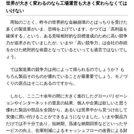
世界が大きく変わるのなら工場運営も大きく変わらなくては
いけない
周知のごとく、昨今の世界的な金融崩壊のとばっちりを受けた
多くの製造業がいま、悲鳴を上げています。かつては「高利益を
確保する」という、ある意味相対的な目標達成のために高い競争
力が追求されていましたが、いまや「高い競争力」は会社の存続
をかけた絶対的な命題となっているといっても過言ではないでし
ょう。
では製造業の競争力は何によって得られるのでしょうか？ も
ちろん製品そのものが優れていることが最重要でしょう。モノづ
くりの原点はそこにあるのですから。
しかし、ここ二十余年の間に大きく進行したグローバリゼーシ
ョンやインターネットの普及の結果、個人や企業は欲しいと思う
優れた製品や部品を全国から、あるいは世界中から見つけ出して
安価に買い付けることができるようになりました。いまや製品力
だけでは不十分であり、短納期、迅速な納期回答などといったサ
ービスの向上、在庫削減によるキャッシュフローの改善による財