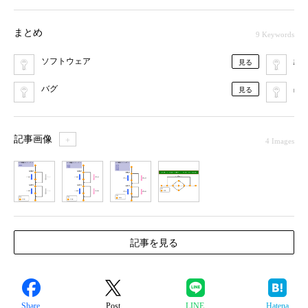
まとめ
9 Keywords
ソフトウェア
組
見る
バグ
品
見る
記事画像
＋
4 Images
1
2
3
4
記事を見る
Share
Post
LINE
Hatena