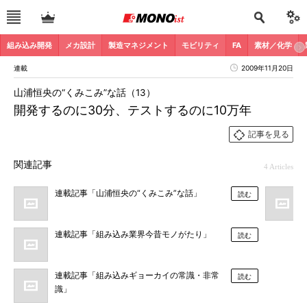
組み込み開発
メカ設計
製造マネジメント
モビリティ
FA
素材／化学
連載
2009年11月20日
山浦恒央の“くみこみ”な話（13）
開発するのに30分、テストするのに10万年
記事を見る
関連記事
4 Articles
連載記事「山浦恒央の“くみこみ”な話」
読む
連載記事「組み込み業界今昔モノがたり」
読む
連載記事「組み込みギョーカイの常識・非常
読む
識」