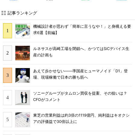
記事ランキング
機械設計者が思わず「簡単に言うなや！」と身構える要
求6選【前編】
ルネサスが高崎工場を閉鎖へ、かつてはSiCデバイス生
産の計画も
あえて歩かせない――準国産ヒューマノイド「D1」登
場、現場稼働で日本の勝ち筋へ
ソニーグループがタムロン買収を提案、その狙いは？
CFOがコメント
東芝の営業利益は約3倍の1119億円、純利益はキオクシ
アの評価益で30倍以上に