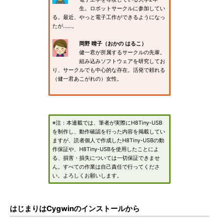
生。ロボットサークルに参加してい
る。最近、やっと電子工作ができるようになっ
たが……。
岡野 晴子（おかの はるこ）
健一君が所属するサークルの先輩。
組み込みソフトウェアを研究してお
り、サークルでも中心的な存在。活発で頼れる
（健一君あこがれの）女性。
※注：本連載では、筆者が実際にH8Tiny-USB
を制作し、動作確認を行った内容を掲載してい
ますが、読者個人で作成したH8Tiny-USBの動
作保証や、H8Tiny-USBを使用したことによ
る、損害・損失については一切保証できませ
ん。すべての作業は自己責任で行ってくださ
い。よろしくお願いします。
はじまりはCygwinのインストールから