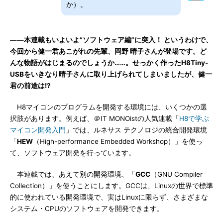
か）。
――本連載もいよいよ“ソフトウェア編”に突入！ というわけで、
今回から健一君あこがれの先輩、岡野 晴子さんが登場です。ど
んな物語がはじまるのでしょうか……。せっかく作ったH8Tiny-
USBをいきなり晴子さんに取り上げられてしまいましたが、健一
君の前途は!?
H8マイコンのプログラムを開発する環境には、いくつかの選
択肢があります。例えば、＠IT MONOistの人気連載「
H8で学ぶ
マイコン開発入門
」では、ルネサス テクノロジの統合開発環境
「
HEW
（High-performance Embedded Workshop）」を使っ
て、ソフトウェア開発を行っています。
本連載では、あえて別の開発環境、「
GCC
（GNU Compiler
Collection）」を使うことにします。GCCは、Linuxの世界で標準
的に使われている開発環境で、実はLinuxに限らず、さまざまな
システム・CPUのソフトウェアを開発できます。