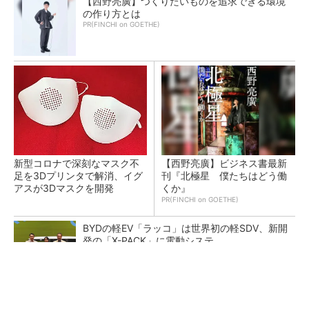
【西野亮廣】つくりたいものを追求できる環境
の作り方とは
PR(FINCHI on GOETHE)
新型コロナで深刻なマスク不
【西野亮廣】ビジネス書最新
足を3Dプリンタで解消、イグ
刊『北極星 僕たちはどう働
アスが3Dマスクを開発
くか』
PR(FINCHI on GOETHE)
BYDの軽EV「ラッコ」は世界初の軽SDV、新開
発の「X-PACK」に電動システ...
ペロブスカイト太陽電池の量産に有効なイン