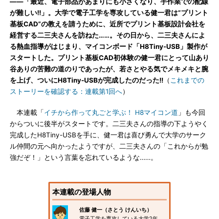
――「最近、電子部品があまりにも小さくなり、手作業での配線
が難しい!!」。大学で電子工学を専攻している健一君は“プリント
基板CAD”の教えを請うために、近所でプリント基板設計会社を
経営する二三夫さんを訪ねた……。その日から、二三夫さんによ
る熱血指導がはじまり、マイコンボード「H8Tiny-USB」製作が
スタートした。プリント基板CAD初体験の健一君にとって山あり
谷ありの苦難の道のりであったが、若さとやる気でメキメキと腕
を上げ、ついにH8Tiny-USBが完成したのだった!!
（
これまでの
ストーリーを確認する：連載第1回へ
）
本連載「
イチから作って丸ごと学ぶ！ H8マイコン道
」も今回
からついに後半がスタートです。二三夫さんの指導の下ようやく
完成したH8Tiny-USBを手に、健一君は喜び勇んで大学のサーク
ル仲間の元へ向かったようですが、二三夫さんの「これからが勉
強だぞ！」という言葉を忘れているような……。
本連載の登場人物
佐藤 健一（さとう けんいち）
電子工学を専攻している大学2年