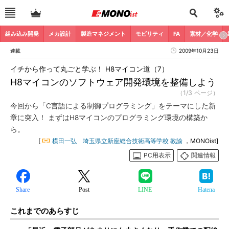
組み込み開発
メカ設計
製造マネジメント
モビリティ
FA
素材／化学
連載
2009年10月23日
イチから作って丸ごと学ぶ！ H8マイコン道（7）
H8マイコンのソフトウェア開発環境を整備しよう
（1/3 ページ）
今回から「C言語による制御プログラミング」をテーマにした新
章に突入！ まずはH8マイコンのプログラミング環境の構築か
ら。
[
横田一弘 埼玉県立新座総合技術高等学校 教諭
，MONOist]
PC用表示
関連情報
Share
Post
LINE
Hatena
これまでのあらすじ