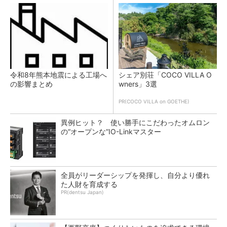
令和8年熊本地震による工場へ
シェア別荘「COCO VILLA O
の影響まとめ
wners」3選
PR(COCO VILLA on GOETHE)
異例ヒット？ 使い勝手にこだわったオムロン
の“オープンな”IO-Linkマスター
全員がリーダーシップを発揮し、自分より優れ
た人財を育成する
PR(dentsu Japan)