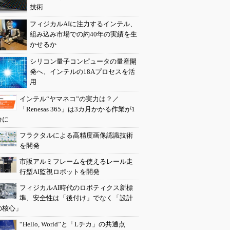
技術
フィジカルAIに注力するインテル、
組み込み市場での約40年の実績を生
かせるか
シリコン量子コンピュータの量産開
発へ、インテルの18Aプロセスを活
用
インテル“ヤマネコ”の実力は？／
「Renesas 365」は3カ月かかる作業が1
分に
フラクタルによる高精度画像認識技術
を開発
市販アルミフレームを使えるレール走
行型AI監視ロボットを開発
フィジカルAI時代のロボティクス新標
準、安全性は「後付け」でなく「設計
の核心」
“Hello, World”と「Lチカ」の共通点