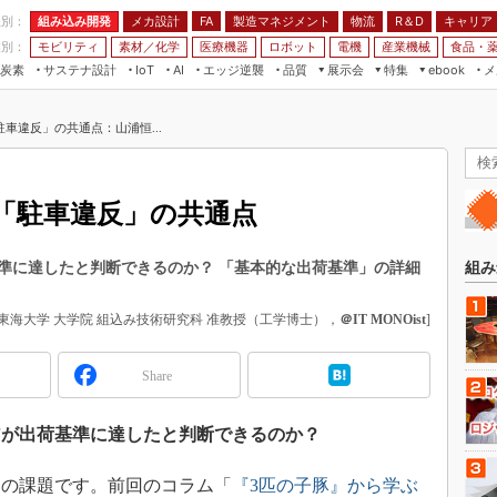
程別：
組み込み開発
メカ設計
製造マネジメント
物流
R＆D
キャリア
FA
業別：
モビリティ
素材／化学
医療機器
ロボット
電機
産業機械
食品・
炭素
サステナ設計
エッジ逆襲
品質
展示会
特集
メ
IoT
AI
ebook
伝承
組み込み開発
CEATEC
読者調査まとめ
編集後記
車違反」の共通点：山浦恒...
JIMTOF
保全
メカ設計
つながるクルマ
組込み/エッジ コンピューティング
ス
 AI
製造マネジメント
5G
展＆IoT/5Gソリューション展
VR／AR
FA
「駐車違反」の共通点
IIFES
モビリティ
フィールドサービス
国際ロボット展
素材／化学
FPGA
準に達したと判断できるのか？ 「基本的な出荷基準」の詳細
組み
ジャパンモビリティショー
組み込み画像技術
TECHNO-FRONTIER
東海大学 大学院 組込み技術研究科 准教授（工学博士），
＠IT MONOist
]
組み込みモデリング
人テク展
Windows Embedded
Share
スマート工場EXPO
車載ソフト開発
EdgeTech+
アが出荷基準に達したと判断できるのか？
ISO26262
日本ものづくりワールド
無償設計ツール
の課題です。前回のコラム「
『3匹の子豚』から学ぶ
AUTOMOTIVE WORLD