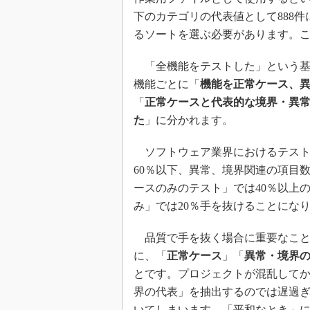
下のカテゴリの代表値として888件に
るソートを選ぶ必要があります。
「全機能をテストした」という基
機能ごとに「
機能を正常ケース、
「
正常ケースと代表的な境界・異
た
」に分かれます。
ソフトウェア業界におけるテスト
60％以下、異常、境界関連の項目
ースのみのテスト」では40％以上
み」では20％手を抜けることにな
品質で手を抜く場合に重要なこと
に、「
正常ケース
」「
異常・境界
とです。プロジェクトが混乱して
界の代表」を抽出するのでは遅過
いてしまいます。「平和なとき」