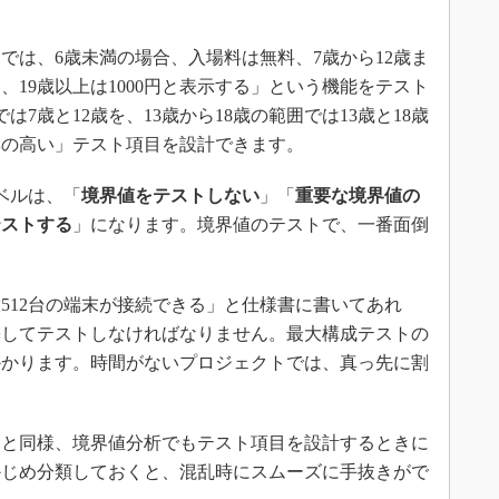
は、6歳未満の場合、入場料は無料、7歳から12歳ま
0円、19歳以上は1000円と表示する」という機能をテスト
は7歳と12歳を、13歳から18歳の範囲では13歳と18歳
率の高い」テスト項目を設計できます。
ベルは、「
境界値をテストしない
」「
重要な境界値の
テストする
」になります。境界値のテストで、一番面倒
12台の端末が接続できる」と仕様書に書いてあれ
築してテストしなければなりません。最大構成テストの
かかります。時間がないプロジェクトでは、真っ先に割
と同様、境界値分析でもテスト項目を設計するときに
かじめ分類しておくと、混乱時にスムーズに手抜きがで