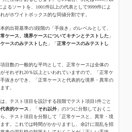
よるソートを、1001件以上の代表として9999件によ
これがホワイトボックス的な同値分割です。
本的出荷基準の3段階の「手抜き」のレベルとして、
異常ケース、境界ケースについてキチンとテストした
」
常ケースのみテストした
」「
正常ケースのみテストし
項目数の一般的な平均として、正常ケースは全体の
数がそれぞれ20％以上といわれていますので、「正常ケ
の手抜きができ、「正常ケースと代表的な境界・異常の
ります。
は、テスト項目を設計する段階でテスト項目1件ごと
の代表的ケース
」「
それ以外
」の3つに分類しておくこ
から、テスト項目を分類して「正常ケースと、異常・境
ぎます。これでは時間がかかりますし、余計に混乱を招
に将来の混乱時の対策をしておくことが「正しい手抜