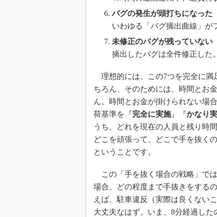
バグの発生が頭打ちになった
いわゆる「バグ摘出曲線」が
未修正のバグが残っていない
摘出したバグは全件修正した
理想的には、この7つを完全に満
ちろん、そのためには、時間とお
ん。時間とお金が掛けられない場
荷基準を『
完全に実施
』『
かなり
うち、どれを現在の人員と残り時
どこを頑張って、どこで手を抜く
ということです。
この「手を抜く場合の戦略」では
場合、どの程度まで手抜きをする
えば、駐車違反（実際は良くないこ
大丈夫なはず。いま、8分経過した