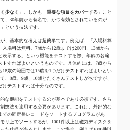
べく少なく
」、しかも「
重要な項目をカバーする
」こと
て、30年前から有名で、かつ有効とされているのが
ioning）」という技法です。
が、基本的な考えは超簡単です。例えば、「入場料算
入場料は無料、7歳から12歳までは200円、13歳から
00円と表示する」という機能をテストする際、年齢の各範
ストすればよいというものです。具体的には、7歳から
から18歳の範囲では15歳を1つだけテストすればよいとい
て、8歳、9歳、10歳とたくさんテストしがちですが、
だけテストすれば十分なのです。
的な機能をテストするのが基本であり必須です。さら
分割技法を適用する必要があります。これは、外部的な
までの固定長レコードをソートするプログラムがあ
メモリ上でソートするが、1001件以上は磁気ディスクを
った仕様があるとします。この場合、例えば1000件以