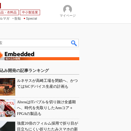
薬品・衣料品
中小製造業
マイページ
ルマガ
告知
Special
込み開発の記事ランキング
ルネサスが高崎工場を閉鎖へ、かつ
てはSiCデバイス生産の計画も
AlteraはITバブルを切り抜け全盛期
へ、時代を先取りしたArmコア＋
FPGAの製品も
強度20倍のフィルム採用で折り目が
目立ちにくい折りたたみスマホの新