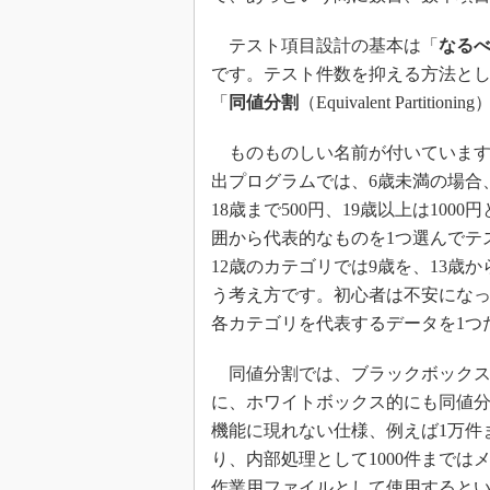
テスト項目設計の基本は「
なる
です。テスト件数を抑える方法とし
「
同値分割
（Equivalent Partit
ものものしい名前が付いています
出プログラムでは、6歳未満の場合、
18歳まで500円、19歳以上は10
囲から代表的なものを1つ選んでテ
12歳のカテゴリでは9歳を、13歳
う考え方です。初心者は不安になっ
各カテゴリを代表するデータを1つ
同値分割では、ブラックボックス
に、ホワイトボックス的にも同値
機能に現れない仕様、例えば1万件
り、内部処理として1000件までは
作業用ファイルとして使用するとい