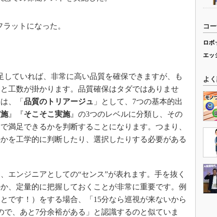
フラットになった。
コー
ロボ
。
エッ
足していれば、非常に高い品質を確保できますが、も
よく
金と工数が掛かります。品質確保はタダではありませ
合は、「
品質のトリアージュ
」として、7つの基本的出
実施
』『
そこそこ実施
』の3つのレベルに分類し、その
間で満足できるかを判断することになります。つまり、
のかを工学的に判断したり、選択したりする必要がある
、エンジニアとしての“センス”が表れます。手を抜く
のか、定量的に把握しておくことが非常に重要です。例
とです！）をする場合、「15分なら巡視が来ないから
ので、あと7分余裕がある」と認識するのと似ていま