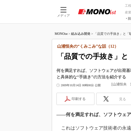
工
産
メディア
脱
つながる技術
AI×技術
MONOist
>
組み込み開発
>
「品質での手抜き」と「駐
つながる工場
AI×設備
つながるサービ
Physical
山浦恒央の“くみこみ”な話（12）
「品質での手抜き」と
何を満足すれば、ソフトウェアが出荷基
と具体的な“手抜き”の方法を紹介する
[山浦恒央 
2009年10月14日 00時00分 公開
印刷する
見る
――何を満足すれば、ソフトウェ
これはソフトウェア技術者の永遠