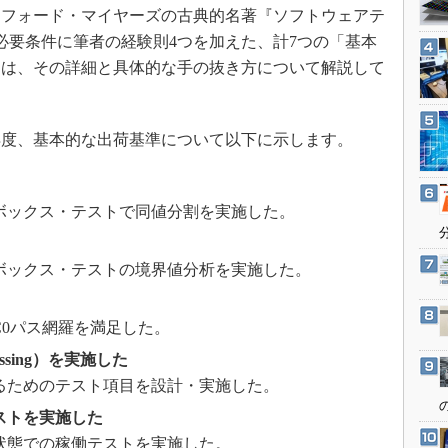
3Dプリンタ
ンフォード・マイヤーズの古典的名著『ソフトウェアテ
産業オープンネット展
デジタルツインとCAE
必要条件に筆者の経験則4つを加えた、計7つの「基本
回は、その詳細と具体的な手の抜き方について解説して
S＆OP
インダストリー4.0
イノベーション
度、基本的な出荷基準について以下に示します。
製造業ビッグデータ
メイドインジャパン
ボックス・テストで同値分割を実施した。
植物工場
知財マネジメント
ボックス・テストの境界値分析を実施した。
海外生産
グローバル設計・開発
0パス網羅を満足した。
制御セキュリティ
ssing）を実施した
新型コロナへの対応
るためのテスト項目を設計・実施した。
ストを実施した
状態での稼働テストを実施した。