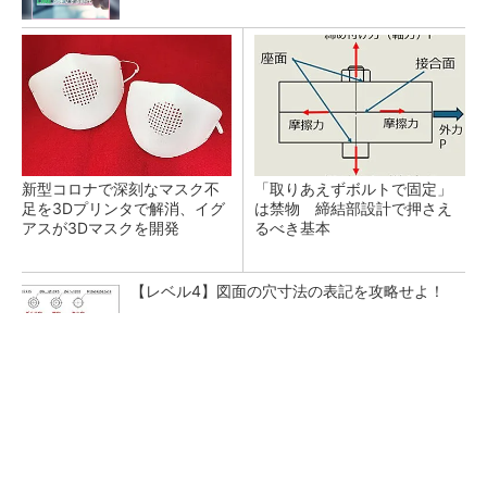
新型コロナで深刻なマスク不
「取りあえずボルトで固定」
足を3Dプリンタで解消、イグ
は禁物 締結部設計で押さえ
アスが3Dマスクを開発
るべき基本
【レベル4】図面の穴寸法の表記を攻略せよ！
SNSアカウントを着実に成長。実はみんなココ
使ってます。
PR(Dreaw合同会社)