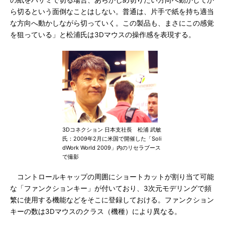
の紙をハサミで切る場合、あらかじめ切りたい方向へ動かしてか
ら切るという面倒なことはしない。普通は、片手で紙を持ち適当
な方向へ動かしながら切っていく。この製品も、まさにこの感覚
を狙っている」と松浦氏は3Dマウスの操作感を表現する。
3Dコネクション 日本支社長 松浦 武敏
氏：2009年2月に米国で開催した「Soli
dWork World 2009」内のリセラブース
で撮影
コントロールキャップの周囲にショートカットが割り当て可能
な「ファンクションキー」が付いており、3次元モデリングで頻
繁に使用する機能などをそこに登録しておける。ファンクション
キーの数は3Dマウスのクラス（機種）により異なる。