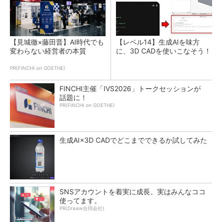
【見城徹×藤田晋】AI時代でも
【レベル14】生成AIを味方
変わらない経営者の本質
に、3D CADを使いこなそう！
PR(FINCHI on GOETHE)
FINCHI主催「IVS2026」トークセッションが
話題に！
PR(FINCHI on GOETHE)
生成AI×3D CADでどこまでできるか試してみた
SNSアカウントを着実に成長。実はみんなココ
使ってます。
PR(Dreaw合同会社)