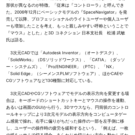
形状が異なるのが特徴。「従来は『コントローラ』と呼んでき
た。2006年12月にベーシックモデルの『SpaceNavigator』を発
売して以降、プロフェッショナルのライトユーザーや個人ユーザ
ーも増加したことを考え、もっと親しみやすい呼称ということで
『マウス』とした」と3D コネクション 日本支社長 松浦 武敏
氏は語る。
3次元CADでは「Autodesk Inventor」（オートデスク）、
「SolidWorks」（DSソリッドワークス）、「CATIA」（ダッソ
ー・システムズ）、「Pro/ENGINEER」（PTC）、「NX」
「Solid Edge」（シーメンスPLMソフトウェア）、ほかCAEや
CGソフトウェアなど130種類に対応している。
3次元CADやCGソフトウェアでモデルの表示方向を変更する場
合は、キーボードのショートカットキーとマウスの操作を連動、
あるいは画面のGUIから行う。3Dマウスなら、円筒状のコントロ
ールキャップにより3次元モデルの表示方向をコンピュータゲー
ム感覚で操れ、右手に偏りがちだった操作の一部を左手側に移
し、ユーザーの操作時の疲労を緩和するという。「例えば、一枚