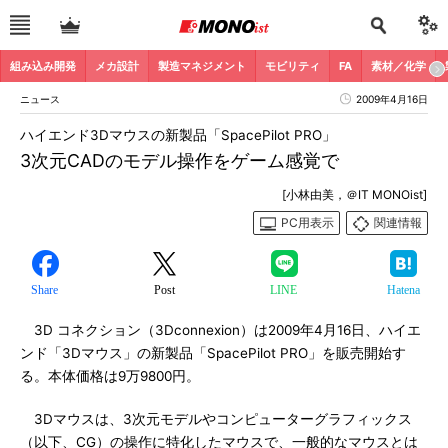
組み込み開発
メカ設計
製造マネジメント
モビリティ
FA
素材／化学
ニュース
2009年4月16日
ハイエンド3Dマウスの新製品「SpacePilot PRO」
3次元CADのモデル操作をゲーム感覚で
[小林由美，＠IT MONOist]
PC用表示
関連情報
Share
Post
LINE
Hatena
3D コネクション（3Dconnexion）は2009年4月16日、ハイエ
ンド「3Dマウス」の新製品「SpacePilot PRO」を販売開始す
る。本体価格は9万9800円。
3Dマウスは、3次元モデルやコンピューターグラフィックス
（以下、CG）の操作に特化したマウスで、一般的なマウスとは