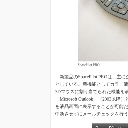
SpacePilot PRO
新製品のSpacePilot PRO
としている。新機能としてカラー
3Dマウスに割り当てられた機能を
「Microsoft Outlook」（2
を液晶画面に表示することが可能だ
中断させずにメールチェックを行