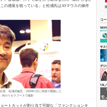
この感覚を狙っている」と松浦氏は3Dマウスの操作
コー
MO
サス
デジ
VR
支社長 松浦武敏氏：2009年2月に米国で開催した
d 2009」内のリセラブースで撮影
ョートカットが割り当て可能な「ファンクションキ