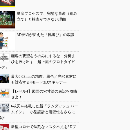
量産プロセスで、完璧な量産（組み
立て）と検査ができない理由
3D技術が変えた「靴選び」の常識
顧客の要望をうのみにするな 分析ま
ひを抜け出す「超上流のプロトタイピ
ング」
最大0.03mmの精度、黒色／光沢素材に
も対応する4モード3Dスキャナー
【レベル4】図面の穴寸法の表記を攻略
せよ！
6枚刃を搭載した新「ラムダッシュ パー
ムイン」 小型設計と意匠性をさらに
追求
新型コロナで深刻なマスク不足を3Dプ