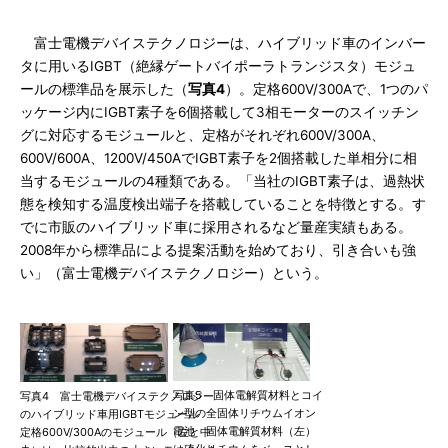
富士電機デバイステクノロジーは、ハイブリッド車のインバー
タに用いるIGBT（絶縁ゲートバイポーラトランジスタ）モジュ
ールの標準品を展示した（
写真4
）。定格600V/300Aで、1つのパ
ッケージ内にIGBT素子を6個搭載して3相モーターのスイッチン
グに対応するモジュールと、定格がそれぞれ600V/300A、
600V/600A、1200V/450AでIGBT素子を2個搭載した単相分に相
当するモジュールの4種類である。「当社のIGBT素子は、過熱状
態を検知する温度検出端子を搭載していることを特徴とする。す
でに市販のハイブリッド車に採用されるなど量産実績もある。
2008年から標準品による提案活動を始めており、引き合いも強
い」（富士電機デバイステクノロジー）という。
写真5 固体電解質材料とコイ
写真4 富士電機デバイステクノロジー
ン型の全固体リチウムイオン
のハイブリッド車用IGBTモジュール
電池 固体電解質材料（左）
定格600V/300Aのモジュール（左と中