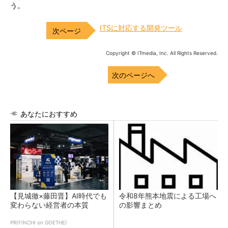
う。
ITSに対応する開発ツール
Copyright © ITmedia, Inc. All Rights Reserved.
次のページへ
あなたにおすすめ
【見城徹×藤田晋】AI時代でも
令和8年熊本地震による工場へ
変わらない経営者の本質
の影響まとめ
PR(FINCHI on GOETHE)