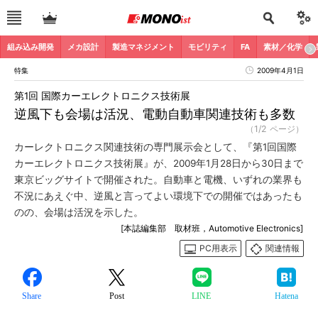
組み込み開発
メカ設計
製造マネジメント
モビリティ
FA
素材／化学
特集
2009年4月1日
第1回 国際カーエレクトロニクス技術展
逆風下も会場は活況、電動自動車関連技術も多数
（1/2 ページ）
カーレクトロニクス関連技術の専門展示会として、『第1回国際
カーエレクトロニクス技術展』が、2009年1月28日から30日まで
東京ビッグサイトで開催された。自動車と電機、いずれの業界も
不況にあえぐ中、逆風と言ってよい環境下での開催ではあったも
のの、会場は活況を示した。
[本誌編集部 取材班，Automotive Electronics]
PC用表示
関連情報
Share
Post
LINE
Hatena