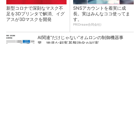
新型コロナで深刻なマスク不
SNSアカウントを着実に成
足を3Dプリンタで解消、イグ
長。実はみんなココ使ってま
アスが3Dマスクを開発
す。
PR(Dreaw合同会社)
AI関連“だけじゃない”オムロンの制御機器事
業、地道な顧客基盤強化が結実
【レベル14】生成AIを味方に、3D CADを使い
こなそう！
「取りあえずボルトで固定」は禁物 締結部設
計で押さえるべき基本