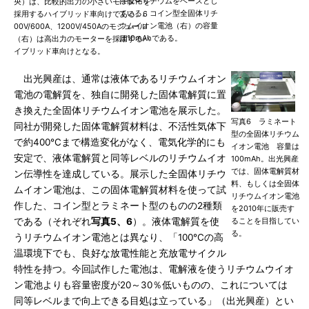
は硫化リチウムをベースとし
央）は、比較的出力の小さいモーターを
ている。コイン型全固体リチ
採用するハイブリッド車向けである。6
ウムイオン電池（右）の容量
00V/600A、1200V/450Aのモジュール
は10mAhである。
（右）は高出力のモーターを採用するハ
イブリッド車向けとなる。
出光興産は、通常は液体であるリチウムイオン
電池の電解質を、独自に開発した固体電解質に置
き換えた全固体リチウムイオン電池を展示した。
写真6 ラミネート
同社が開発した固体電解質材料は、不活性気体下
型の全固体リチウム
で約400℃まで構造変化がなく、電気化学的にも
イオン電池 容量は
安定で、液体電解質と同等レベルのリチウムイオ
100mAh。出光興産
では、固体電解質材
ン伝導性を達成している。展示した全固体リチウ
料、もしくは全固体
ムイオン電池は、この固体電解質材料を使って試
リチウムイオン電池
作した、コイン型とラミネート型のものの2種類
を2010年に販売す
である（それぞれ
写真5、6
）。液体電解質を使
ることを目指してい
る。
うリチウムイオン電池とは異なり、「100℃の高
温環境下でも、良好な放電性能と充放電サイクル
特性を持つ。今回試作した電池は、電解液を使うリチウムウイオ
ン電池よりも容量密度が20～30％低いものの、これについては
同等レベルまで向上できる目処は立っている」（出光興産）とい