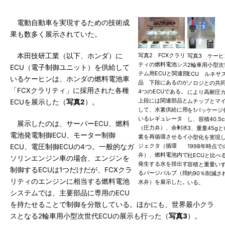
電動自動車を実現するための技術成
果も数多く展示されていた。
本田技研工業（以下、ホンダ）に
写真2 FCXクラリ
写真3 ケーヒ
ティの燃料電池シス
2輪車用小型次
ECU（電子制御ユニット）を供給して
テム用ECUと関連部
ECU ルネサ
いるケーヒンは、ホンダの燃料電池車
品 下段にあるのが
ノロジとの共
「FCXクラリティ」に採用された各種
4つのECUである。
により高耐圧
上段には関連部品と
ムチップとマ
ECUを展示した（
写真2
）。
して、水素供給に用
を1パッケージ
いるレギュレータ
し、容積40.5
展示したのは、サーバーECU、燃料
（圧力弁）、余剰水
3、重量45g
電池発電制御ECU、モーター制御
素を再循環させるイ
小型化を実現
ジェクタ（循環
ECU、電圧制御ECUの4つ。一般的なガ
1998年時点で
弁）、燃料電池内で
社ECUと比べ
ソリンエンジン車の場合、エンジンを
発生する水を排出す
容積と重量い
制御するECUは1つだけだが、FCXクラ
るパージバルブ（排
約90％削減さ
リティのエンジンに相当する燃料電池
水弁）を展示した。
いる。
システムでは、主要部品に専用のECU
を持たせることで制御を分散している。ほかにも、世界最小クラ
スとなる2輪車用小型次世代ECUの展示も行った（
写真3
）。