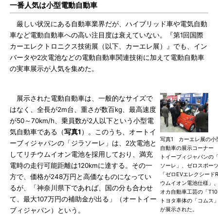
一番人気は小型電動自動車
厳しい状況にある自動車業界だが、ハイブリッド車や電気自動
車など電動自動車への高い注目度は衰えていない。『第1回国際
カーエレクトロニクス技術展（以下、カーエレ展）』でも、イン
バータや2次電池などの電動自動車関連技術に加えて電動自動車
の実車展示が人気を集めた。
展示された電動自動車は、一般的なサイズで
はなく、全長が2m台、重さが数百kg、最高速度
が50～70km/h、乗員数が2人以下という小型電
気自動車である（
写真1
）。このうち、オートイ
写真1 カーエレ展の小
ーブィジャパンの「ジラソーレ」は、2次電池と
自動車の展示コーナー
してリチウムイオン電池を採用しており、満充
トイーブィジャパンの
電時の走行可能距離は120kmに達する。その一
ソーレ」、ゼロスポー
「ゼロEVエレクシード
方で、価格が248万円と高価なものになってい
ウムイオン電池仕様」
るが、「神奈川県下であれば、国の分も合わせ
オカ自動車工芸の「T1
て、最大107万円の補助金が出る」（オートイー
トヨタ車体の「コムス」
が展示された。
ブィジャパン）という。