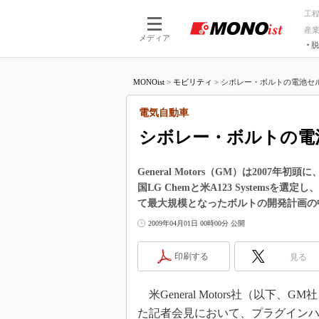
工
産
メディア
脱
つながる技術
AI×技術
MONOist
>
モビリティ
>
シボレー・ボルトの電池セルはL
つながる工場
AI×設備
つながるサービ
Physical
電気自動車
シボレー・ボルトの電池
General Motors（GM）は200
国LG Chemと米A123 Systems
て最大規模となったボルトの開発計画の
2009年04月01日 00時00分 公開
印刷する
見る
米General Motors社（以下
た記者会見において、プラグインハイブリ