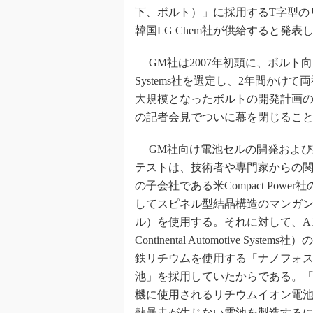
下、ボルト）」に採用するT字型の
韓国LG Chem社が供給すると発表
GM社は2007年初頭に、ボルト向け
Systems社を選定し、2年間か
大規模となったボルトの開発計画の
の記者会見でついに幕を閉じるこ
GM社向け電池セルの開発および
テストは、技術者や専門家からの関心
の子会社である米Compact Pow
してスピネル型結晶構造のマンガ
ル）を使用する。それに対して、A123
Continental Automotive Sy
鉄リチウムを使用する「ナノフォスフェイ
池」を採用していたからである。
機に使用されるリチウムイオン電
熱暴走が生じない電池を製造する