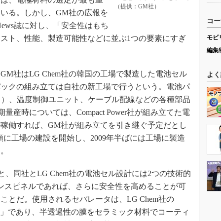
（提供：GM社）
いる。しかし、GM社の広報を
コー
ign News誌に対し、「安全性はもち
スト、性能、製造可能性などに並ぶ1つの要素にすぎ
モビ
編集
M社はLG Chem社の韓国の工場で製造した電池セル
よく
パックの組み立ては自社の新工場で行うという。電池パ
ト）、温度制御ユニット、ケーブル配線などの各種部品
産時については、Compact Power社が組み立てた電
稼働すれば、GM社が組み立てを引き継ぐ予定だとし
9年初頭に工場の建設を開始し、2009年半ばには工場に製造
る。
よると、同社とLG Chem社の電池セル設計には2つの技術的
ンスピネルであれば、さらに安全性を高めることが可
とだ。使用されるセパレータは、LG Chem社の
arator（SRS）」であり、半透過性の膜をセラミック材料でコーティ