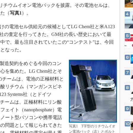
3Dプリンタ
リチウムイオン電池パックを披露。その電池セルは、
産業オープンネット展
デジタルツインとCAE
した（
写真1
）。
S＆OP
の電池セル供給元の候補としてLG Chem社と米A123
インダストリー4.0
けて両社の査定を行ってきた。GM社の長い歴史において最
イノベーション
中で、最も注目されていたこの“コンテスト”は、今回
製造業ビッグデータ
ととなった。
メイドインジャパン
製造契約をめぐる今回のコン
植物工場
を集めた。LG Chem社とそ
知財マネジメント
er社のチームは、電池の正極材料と
海外生産
ン酸リチウム（マンガンスピネ
 Systems社（とドイツ
グローバル設計・開発
stems社）のチームは、正極材料にリン酸
制御セキュリティ
ト（nanophosphate）電
新型コロナへの対応
「ノート型パソコンや携帯電話
池の問題として報じられてきた
写真1 T字型のリチウムイオ
ン電池パック（左）とボルト
には、電極材料の選定が最も重