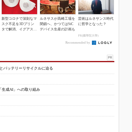
新型コロナで深刻なマ
ルネサスが高崎工場を
芸術はルネサンス時代
スク不足を3Dプリン
閉鎖へ、かつてはSiC
に哲学となった？
タで解消、イグアスが
デバイス生産の計画も
3Dマスクを開発
PR(國學院大學)
Recommended by
PR
造とバッテリーリサイクルに迫る
「生成AI」への取り組み