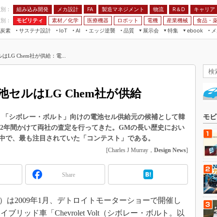
程別：
組み込み開発
メカ設計
製造マネジメント
物流
R＆D
キャリア
FA
業別：
モビリティ
素材／化学
医療機器
ロボット
電機
産業機械
食品・
炭素
サステナ設計
エッジ逆襲
品質
展示会
特集
メ
IoT
AI
ebook
伝承
組み込み開発
CEATEC
読者調査まとめ
編集後記
G Chem社が供給：電...
JIMTOF
保全
メカ設計
つながるクルマ
組込み/エッジ コンピューティング
ス
 AI
製造マネジメント
5G
展＆IoT/5Gソリューション展
VR／AR
FA
セルはLG Chem社が供給
IIFES
モビリティ
フィールドサービス
国際ロボット展
素材／化学
FPGA
7年初頭に、「シボレー・ボルト」向けの電池セル供給元の候補として韓
モビ
ジャパンモビリティショー
を選定し、2年間かけて両社の査定を行ってきた。GMの長い歴史におい
組み込み画像技術
TECHNO-FRONTIER
中で、最も注目されていた「コンテスト」である。
組み込みモデリング
[Charles J Murray，
Design News
]
人テク展
Windows Embedded
スマート工場EXPO
Share
車載ソフト開発
EdgeTech+
ISO26262
日本ものづくりワールド
、GM社）は2009年1月、デトロイトモーターショーで開催し
無償設計ツール
AUTOMOTIVE WORLD
ッド車「Chevrolet Volt（シボレー・ボルト。以