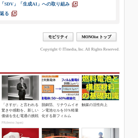
「SDV」「生成AI」への取り組み
返る
モビリティ
MONOist トップ
Copyright © ITmedia, Inc. All Rights Reserved.
「さすが」と言われる
脱銅箔、リチウムイオ
触媒の活性向上
驚きや感動を。新しい
ン電池セルを10％軽量
価値を生む電通の挑戦
化する新フィルム
PR(dentsu Japan)