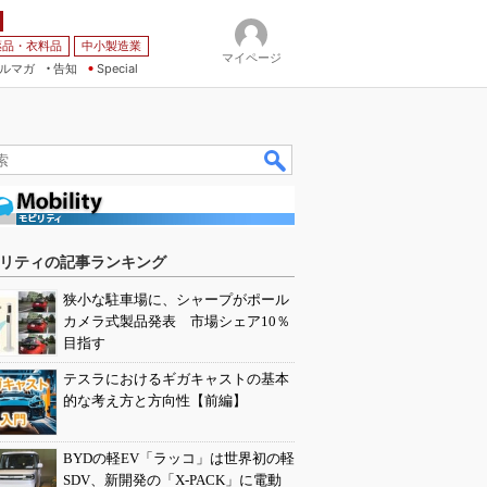
薬品・衣料品
中小製造業
マイページ
ルマガ
告知
Special
リティの記事ランキング
狭小な駐車場に、シャープがポール
カメラ式製品発表 市場シェア10％
目指す
テスラにおけるギガキャストの基本
的な考え方と方向性【前編】
BYDの軽EV「ラッコ」は世界初の軽
SDV、新開発の「X-PACK」に電動