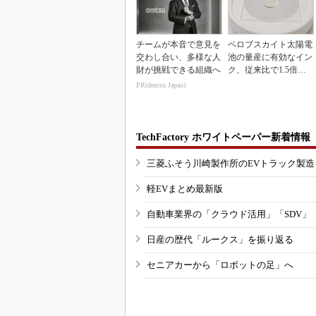
チームが本音で意見を
ペロブスカイト太陽電
交わし合い、多様な人
池の量産に有効なイン
財が挑戦できる組織へ
ク、従来比で1.5倍の
性能向上
PR(dentsu Japan)
TechFactory ホワイトペーパー新着情報
三菱ふそう川崎製作所のEVトラック製
軽EVまとめ最新版
自動車業界の「クラウド活用」「SDV」
日産の歴代「ルークス」を振り返る
セニアカーから「ロボットの足」へ