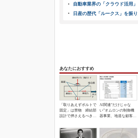
自動車業界の「クラウド活用」
日産の歴代「ルークス」を振り
あなたにおすすめ
「取りあえずボルトで
AI関連“だけじゃな
固定」は禁物 締結部
い”オムロンの制御機
設計で押さえるべき基
器事業、地道な顧客基
本
盤強化が結実