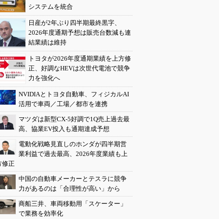
システムを統合
日産が2年ぶり四半期最終黒字、
2026年度通期予想は販売台数減も連
結業績は維持
トヨタが2026年度通期業績を上方修
正、好調なHEVは次世代電池で競争
力を強化へ
NVIDIAとトヨタ自動車、フィジカルAI
活用で車両／工場／都市を連携
マツダは新型CX-5好調で1Q売上過去最
高、協業EV投入も通期達成予想
電動化戦略見直しのホンダが四半期営
業利益で過去最高、2026年度業績も上
方修正
中国の自動車メーカーとテスラに競争
力があるのは「合理性が高い」から
商船三井、車両移動用「スケーター」
で業務を効率化