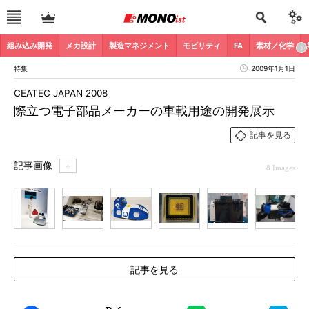
組み込み開発
メカ設計
製造マネジメント
モビリティ
FA
素材／化学
特集
2009年1月1日
CEATEC JAPAN 2008
際立つ電子部品メーカーの車載用途の開発展示
記事を見る
記事画像
＋
8 Images
1
2
3
4
5
6
7
記事を見る