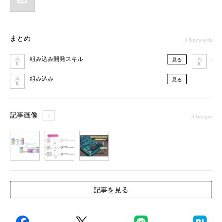
まとめ
3 Keywords
組み込み開発スキル
ハ
見る
組み込み
見る
記事画像
＋
3 Images
1
2
3
記事を見る