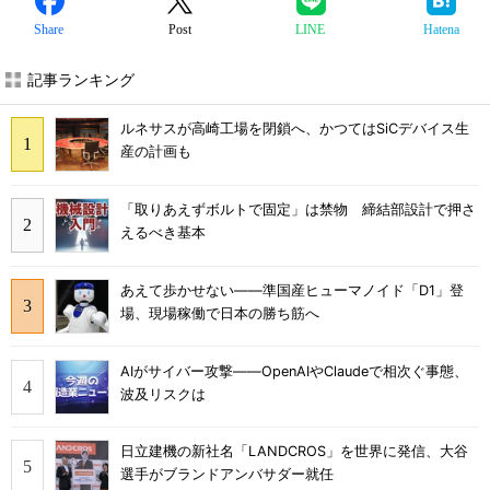
Share
Post
LINE
Hatena
記事ランキング
ルネサスが高崎工場を閉鎖へ、かつてはSiCデバイス生
産の計画も
「取りあえずボルトで固定」は禁物 締結部設計で押さ
えるべき基本
あえて歩かせない――準国産ヒューマノイド「D1」登
場、現場稼働で日本の勝ち筋へ
AIがサイバー攻撃――OpenAIやClaudeで相次ぐ事態、
波及リスクは
日立建機の新社名「LANDCROS」を世界に発信、大谷
選手がブランドアンバサダー就任