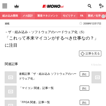
組み込み開発
メカ設計
製造マネジメント
モビリティ
FA
素材／化学
連載
2008年12月17日
－ザ・組み込み－ソフトウェアのハードウェア化（5）
「これって本来マイコンがするべき仕事なの？」
に注目
記事を見る
関連記事
4 Articles
連載記事「ザ・組み込み ソフトウェアのハー
読む
ドウェア化」
「マイコン 関連」記事一覧
読む
「FPGA 関連」記事一覧
読む