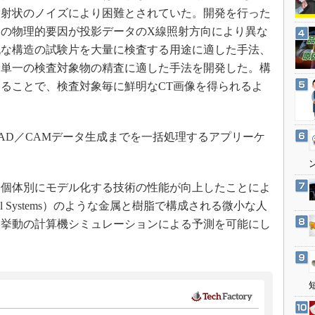
3Dプリンタ
放射状のノイズにより困難とされていた。開発を行った
産業オープンネット展
デジタルツインとCAE
の物理的要因が投影データのX線照射方向により異な
S＆OP
純な構造の試験片を大量に検査する用途に適した手法、
、単一の検査対象物の精査に適した手法を開発した。構
インダストリー4.0
ることで、検査対象毎に鮮明なCT画像を得られるよ
イノベーション
製造業ビッグデータ
メイドインジャパン
D／CAMデータ生成までを一括処理するアプリーケ
。
植物工場
知財マネジメント
個体別にモデル化する技術の性能が向上したことによ
海外生産
chanical Systems）のような金属と樹脂で構成される微小な人
グローバル設計・開発
形挙動の計算機シミュレーションによる予測を可能にし
制御セキュリティ
新型コロナへの対応