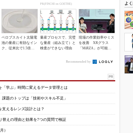
盤強化が結実
援へ
よく
PR(FINCHI on GOETHE)
ペロブスカイト太陽電
量産プロセスで、完璧
現場の作業効率やミス
池の量産に有効なイン
な量産（組み立て）と
を改善 XRグラス
ク、従来比で1.5倍の
検査ができない理由
「MiRZA」が可能に
性能向上
するピッキングDX
の...
Recommended by
PR
を「学ぶ」時間に変えるデータ管理とは
用 課題のトップは「技術やスキル不足」
を支えるレンズ設計とは？
り替えの理由と効果を7つの質問で検証
6月）