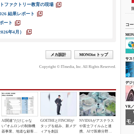
トファクトリー教育の現場
026 結果レポート
レポート
コー
026年4月）
MO
メカ設計
MONOist トップ
サス
Copyright © ITmedia, Inc. All Rights Reserved.
デジ
VR
AI関連“だけじゃな
GOETHEとFINCHIが
NVIDIAがアステラス
い”オムロンの制御機
タッグを組み、新メデ
や富士フイルムと連
器事業、地道な顧客基
ィアを創設
携、AIで医療分野支