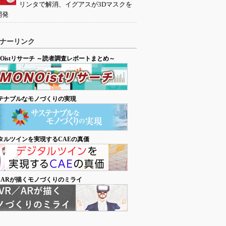
リンタで解消、イグアスが3Dマスクを
開発
ナーリンク
NOistリサーチ ～読者調査レポートまとめ～
テナブルなモノづくりの実現
タルツインを実現するCAEの真価
／ARが描くモノづくりのミライ