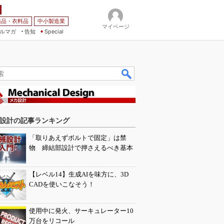
薬品・衣料品
中小製造業
マイページ
ルマガ
告知
Special
設計の記事ランキング
「取りあえずボルトで固定」は禁
物 締結部設計で押さえるべき基本
【レベル14】生成AIを味方に、3D
CADを使いこなそう！
使用中に発火、サーキュレーター10
万台をリコール