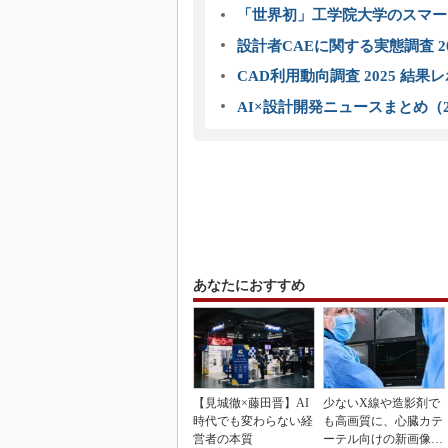
「世界初」工学院大学のスマー
設計者CAEに関する実態調査 2
CAD利用動向調査 2025 結果
AI×設計開発ニュースまとめ（2
あなたにおすすめ
【見城徹×藤田晋】AI
少ないX線や造影剤で
時代でも変わらない経
も高画質に、心臓カテ
営者の本質
ーテル向けの新画像技