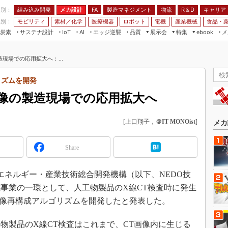
程別：
組み込み開発
メカ設計
製造マネジメント
物流
R＆D
キャリア
FA
業別：
モビリティ
素材／化学
医療機器
ロボット
電機
産業機械
食品・
炭素
サステナ設計
エッジ逆襲
品質
展示会
特集
メ
IoT
AI
ebook
伝承
組み込み開発
CEATEC
読者調査まとめ
編集後記
現場での応用拡大へ：...
JIMTOF
保全
メカ設計
つながるクルマ
組込み/エッジ コンピューティング
ス
 AI
製造マネジメント
5G
リズムを開発
展＆IoT/5Gソリューション展
VR／AR
FA
画像の製造現場での応用拡大へ
IIFES
モビリティ
フィールドサービス
国際ロボット展
[上口翔子，
＠IT MONOist
]
素材／化学
FPGA
メカ
ジャパンモビリティショー
組み込み画像技術
TECHNO-FRONTIER
Share
組み込みモデリング
人テク展
Windows Embedded
新エネルギー・産業技術総合開発機構（以下、NEDO技
スマート工場EXPO
車載ソフト開発
事業の一環として、人工物製品のX線CT検査時に発生
EdgeTech+
画像再構成アルゴリズムを開発したと発表した。
ISO26262
日本ものづくりワールド
無償設計ツール
AUTOMOTIVE WORLD
製品のX線CT検査はこれまで、CT画像内に生じる