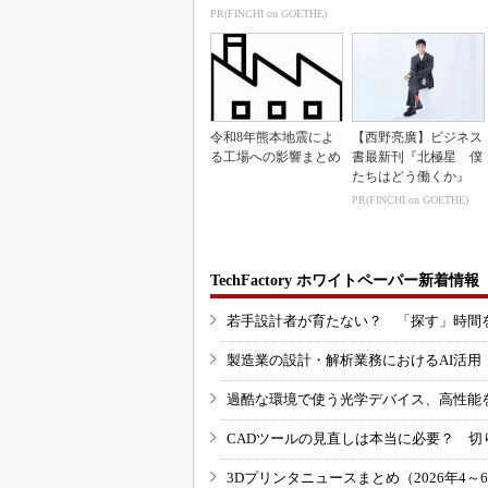
術
PR(FINCHI on GOETHE)
令和8年熊本地震によ
【西野亮廣】ビジネス
る工場への影響まとめ
書最新刊『北極星 僕
たちはどう働くか』
PR(FINCHI on GOETHE)
TechFactory ホワイトペーパー新着情報
若手設計者が育たない？ 「探す」時間
製造業の設計・解析業務におけるAI活
過酷な環境で使う光学デバイス、高性能
CADツールの見直しは本当に必要？ 切
3Dプリンタニュースまとめ（2026年4～