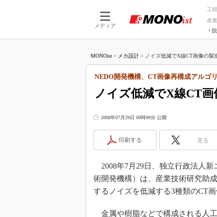
工
産
メディア
脱
つながる技術
AI×技術
MONOist
>
メカ設計
>
ノイズ低減でX線CT画像の製造
つながる工場
AI×設備
つながるサービ
Physical
NEDO開発機構、CT画像再構成アルゴ
ノイズ低減でX線CT
2008年07月29日 00時00分 公開
印刷する
見る
2008年7月29日、独立行政法人
術開発機構）は、産業技術研究助成
するノイズを低減する3種類のCT
金属や樹脂などで構成される人工物