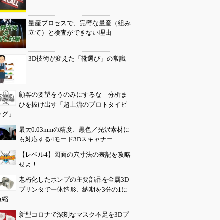
量産プロセスで、完璧な量産（組み
立て）と検査ができない理由
3D技術が変えた「靴選び」の常識
顧客の要望をうのみにするな 分析ま
ひを抜け出す「超上流のプロトタイピ
ング」
最大0.03mmの精度、黒色／光沢素材に
も対応する4モード3Dスキャナー
【レベル4】図面の穴寸法の表記を攻略
せよ！
老朽化したポンプの主要部品を金属3D
プリンタで一体造形、納期を3分の1に
短縮
新型コロナで深刻なマスク不足を3Dプ