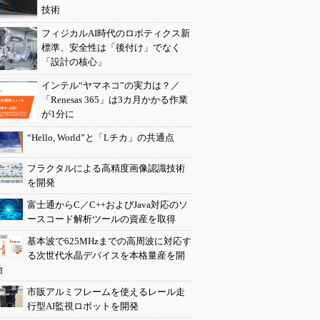
技術
フィジカルAI時代のロボティクス新
標準、安全性は「後付け」でなく
「設計の核心」
インテル“ヤマネコ”の実力は？／
「Renesas 365」は3カ月かかる作業
が1分に
“Hello, World”と「Lチカ」の共通点
フラクタルによる高精度画像認識技術
を開発
富士通からC／C++およびJava対応のソ
ースコード解析ツールの資産を取得
基本波で625MHzまでの高周波に対応す
る次世代水晶デバイスを本格量産を開
始
市販アルミフレームを使えるレール走
行型AI監視ロボットを開発