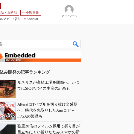
薬品・衣料品
中小製造業
マイページ
ルマガ
告知
Special
込み開発の記事ランキング
ルネサスが高崎工場を閉鎖へ、かつ
てはSiCデバイス生産の計画も
AlteraはITバブルを切り抜け全盛期
へ、時代を先取りしたArmコア＋
FPGAの製品も
強度20倍のフィルム採用で折り目が
目立ちにくい折りたたみスマホの新