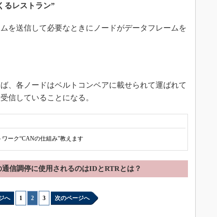
くるレストラン”
ームを送信して必要なときにノードがデータフレームを
わば、各ノードはベルトコンベアに載せられて運ばれて
に受信していることになる。
ワーク“CANの仕組み”教えます
の通信調停に使用されるのはIDとRTRとは？
ジへ
1
|
2
|
3
次のページへ