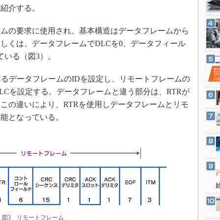
3Dプリンタ
紹介する。
産業オープンネット展
デジタルツインとCAE
ムの要求に使用され、基本構造はデータフレームから
S＆OP
しくは、データフレームでDLCを0、データフィール
インダストリー4.0
ている（図3）。
イノベーション
るデータフレームのIDを設定し、リモートフレームの
製造業ビッグデータ
LCを設定する。データフレームと違う部分は、RTRが
メイドインジャパン
この違いにより、RTRを使用しデータフレームとリモ
植物工場
可能となっている。
知財マネジメント
海外生産
グローバル設計・開発
制御セキュリティ
新型コロナへの対応
図3 リモートフレーム