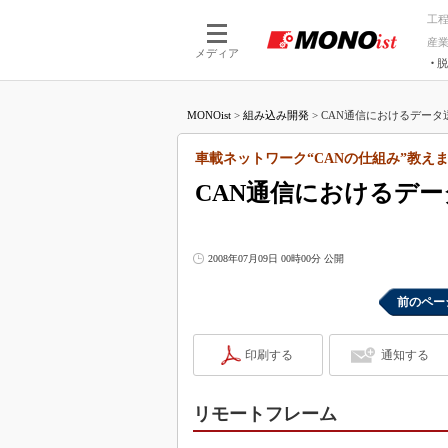
工
産
メディア
脱
つながる技術
AI×技術
MONOist
>
組み込み開発
>
CAN通信におけるデータ
つながる工場
AI×設備
つながるサービ
Physical
車載ネットワーク“CANの仕組み”教えま
CAN通信におけるデ
2008年07月09日 00時00分 公開
前のペー
印刷する
通知する
リモートフレーム