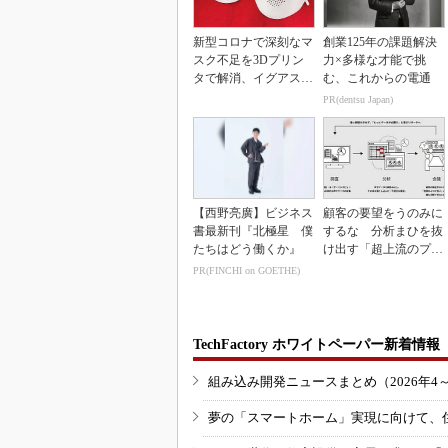
新型コロナで深刻なマ
創業125年の課題解決
スク不足を3Dプリン
力×多様な才能で挑
タで解消、イグアスが
む、これからの電通
3Dマスクを開発
PR(dentsu Japan)
【西野亮廣】ビジネス
顧客の要望をうのみに
書最新刊『北極星 僕
するな 分析まひを抜
たちはどう働くか』
け出す「超上流のプロ
トタイピング」
PR(FINCHI on GOETHE)
TechFactory ホワイトペーパー新着情報
組み込み開発ニュースまとめ（2026年4
夢の「スマートホーム」実現に向けて、