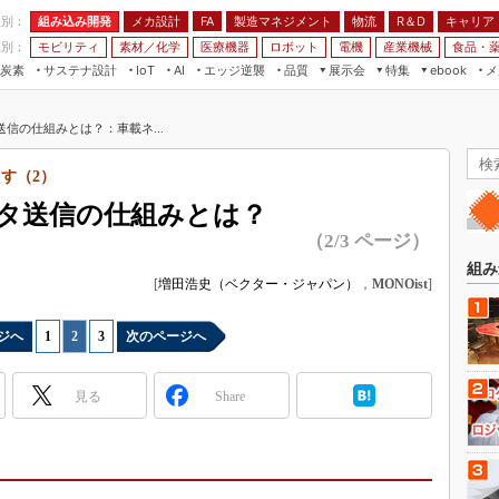
程別：
組み込み開発
メカ設計
製造マネジメント
物流
R＆D
キャリア
FA
業別：
モビリティ
素材／化学
医療機器
ロボット
電機
産業機械
食品・
炭素
サステナ設計
エッジ逆襲
品質
展示会
特集
メ
IoT
AI
ebook
伝承
組み込み開発
CEATEC
読者調査まとめ
編集後記
送信の仕組みとは？：車載ネ...
JIMTOF
保全
メカ設計
つながるクルマ
組込み/エッジ コンピューティング
ス
 AI
製造マネジメント
5G
す（2）
展＆IoT/5Gソリューション展
VR／AR
FA
ータ送信の仕組みとは？
IIFES
モビリティ
フィールドサービス
（2/3 ページ）
国際ロボット展
素材／化学
FPGA
組み
ジャパンモビリティショー
[
増田浩史（ベクター・ジャパン）
，
MONOist
]
組み込み画像技術
TECHNO-FRONTIER
組み込みモデリング
ジへ
1
|
2
|
3
次のページへ
人テク展
Windows Embedded
スマート工場EXPO
見る
Share
車載ソフト開発
EdgeTech+
ISO26262
日本ものづくりワールド
無償設計ツール
AUTOMOTIVE WORLD