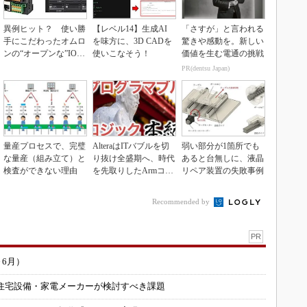
異例ヒット？ 使い勝
【レベル14】生成AI
「さすが」と言われる
手にこだわったオムロ
を味方に、3D CADを
驚きや感動を。新しい
ンの“オープンな”IO-L
使いこなそう！
価値を生む電通の挑戦
inkマスター
PR(dentsu Japan)
量産プロセスで、完璧
AlteraはITバブルを切
弱い部分が1箇所でも
な量産（組み立て）と
り抜け全盛期へ、時代
あると台無しに、液晶
検査ができない理由
を先取りしたArmコア
リペア装置の失敗事例
＋FPGA...
Recommended by
PR
～6月）
住宅設備・家電メーカーが検討すべき課題