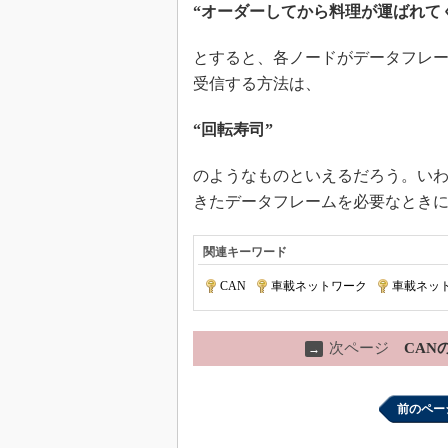
“オーダーしてから料理が運ばれて
とすると、各ノードがデータフレ
受信する方法は、
“回転寿司”
のようなものといえるだろう。い
きたデータフレームを必要なとき
関連キーワード
CAN
|
車載ネットワーク
|
車載ネット
次ページ
CAN
→
前のペー