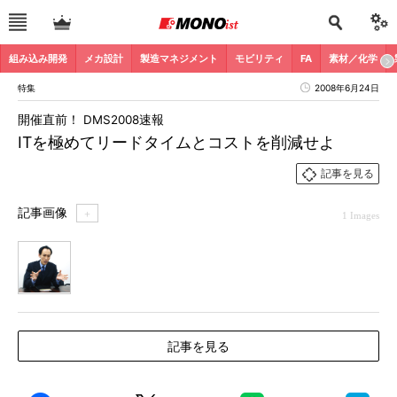
組み込み開発
メカ設計
製造マネジメント
モビリティ
FA
素材／化学
特集
2008年6月24日
開催直前！ DMS2008速報
ITを極めてリードタイムとコストを削減せよ
記事を見る
記事画像
＋
1 Images
1
記事を見る