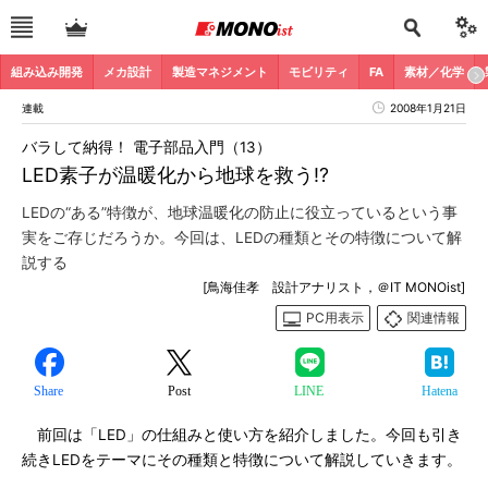
組み込み開発
メカ設計
製造マネジメント
モビリティ
FA
素材／化学
連載
2008年1月21日
バラして納得！ 電子部品入門（13）
LED素子が温暖化から地球を救う!?
LEDの“ある”特徴が、地球温暖化の防止に役立っているという事
実をご存じだろうか。今回は、LEDの種類とその特徴について解
説する
[鳥海佳孝 設計アナリスト，＠IT MONOist]
PC用表示
関連情報
Share
Post
LINE
Hatena
前回は「LED」の仕組みと使い方を紹介しました。今回も引き
続きLEDをテーマにその種類と特徴について解説していきます。