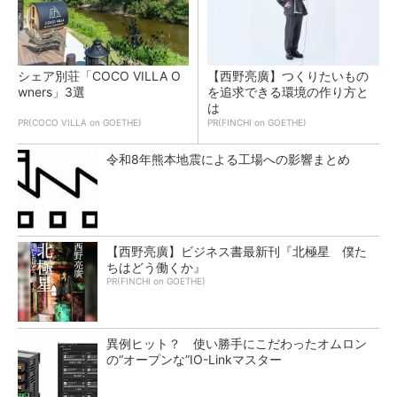
シェア別荘「COCO VILLA O
【西野亮廣】つくりたいもの
wners」3選
を追求できる環境の作り方と
は
PR(COCO VILLA on GOETHE)
PR(FINCHI on GOETHE)
令和8年熊本地震による工場への影響まとめ
【西野亮廣】ビジネス書最新刊『北極星 僕た
ちはどう働くか』
PR(FINCHI on GOETHE)
異例ヒット？ 使い勝手にこだわったオムロン
の“オープンな”IO-Linkマスター