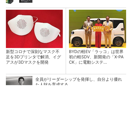
新型コロナで深刻なマスク不
BYDの軽EV「ラッコ」は世界
足を3Dプリンタで解消、イグ
初の軽SDV、新開発の「X-PA
アスが3Dマスクを開発
CK」に電動システ...
全員がリーダーシップを発揮し、自分より優れ
た人財を育成する
PR(dentsu Japan)
ペロブスカイト太陽電池の量産に有効なイン
ク、従来比で1.5倍の性能向上