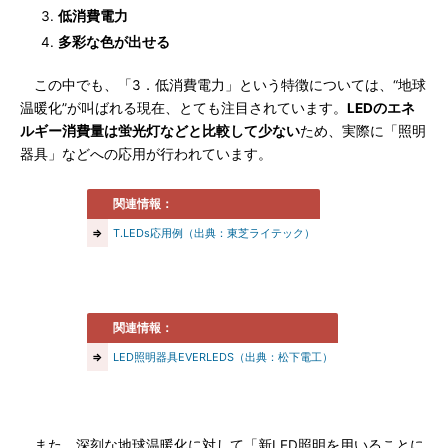
低消費電力
多彩な色が出せる
この中でも、「3．低消費電力」という特徴については、“地球
温暖化”が叫ばれる現在、とても注目されています。
LEDのエネ
ルギー消費量は蛍光灯などと比較して少ない
ため、実際に「照明
器具」などへの応用が行われています。
関連情報：
⇒
T.LEDs応用例（出典：東芝ライテック）
関連情報：
⇒
LED照明器具EVERLEDS（出典：松下電工）
また、深刻な地球温暖化に対して「新LED照明を用いることに