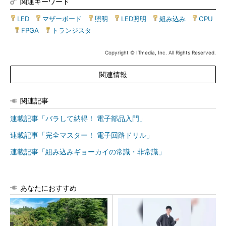
関連キーワード
LED
|
マザーボード
|
照明
|
LED照明
|
組み込み
|
CPU
|
FPGA
|
トランジスタ
Copyright © ITmedia, Inc. All Rights Reserved.
関連情報
関連記事
連載記事「バラして納得！ 電子部品入門」
連載記事「完全マスター！ 電子回路ドリル」
連載記事「組み込みギョーカイの常識・非常識」
あなたにおすすめ