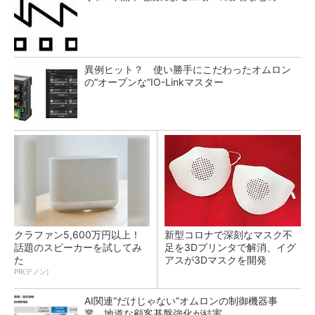
異例ヒット？ 使い勝手にこだわったオムロン
の“オープンな”IO-Linkマスター
クラファン5,600万円以上！
新型コロナで深刻なマスク不
話題のスピーカーを試してみ
足を3Dプリンタで解消、イグ
た
アスが3Dマスクを開発
PR(デノン)
AI関連“だけじゃない”オムロンの制御機器事
業、地道な顧客基盤強化が結実