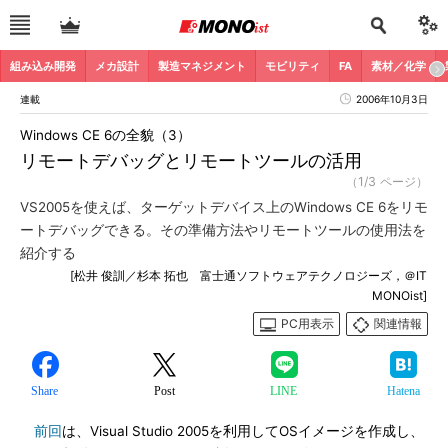
組み込み開発
メカ設計
製造マネジメント
モビリティ
FA
素材／化学
連載
2006年10月3日
Windows CE 6の全貌（3）
リモートデバッグとリモートツールの活用
（1/3 ページ）
VS2005を使えば、ターゲットデバイス上のWindows CE 6をリモ
ートデバッグできる。その準備方法やリモートツールの使用法を
紹介する
[松井 俊訓／杉本 拓也 富士通ソフトウェアテクノロジーズ，＠IT
MONOist]
PC用表示
関連情報
Share
Post
LINE
Hatena
前回
は、Visual Studio 2005を利用してOSイメージを作成し、