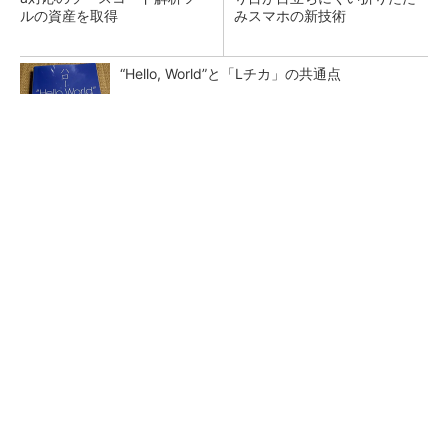
ルの資産を取得
みスマホの新技術
“Hello, World”と「Lチカ」の共通点
GOETHEとFINCHIがタッグを組み、新メディ
アを創設
PR(FINCHI on GOETHE)
異例ヒット？ 使い勝手にこだわったオムロン
の“オープンな”IO-Linkマスター