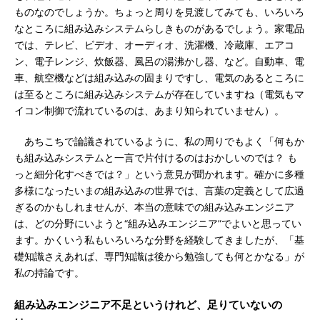
ものなのでしょうか。ちょっと周りを見渡してみても、いろいろ
なところに組み込みシステムらしきものがあるでしょう。家電品
では、テレビ、ビデオ、オーディオ、洗濯機、冷蔵庫、エアコ
ン、電子レンジ、炊飯器、風呂の湯沸かし器、など。自動車、電
車、航空機などは組み込みの固まりですし、電気のあるところに
は至るところに組み込みシステムが存在していますね（電気もマ
イコン制御で流れているのは、あまり知られていません）。
あちこちで論議されているように、私の周りでもよく「何もか
も組み込みシステムと一言で片付けるのはおかしいのでは？ も
っと細分化すべきでは？」という意見が聞かれます。確かに多種
多様になったいまの組み込みの世界では、言葉の定義として広過
ぎるのかもしれませんが、本当の意味での組み込みエンジニア
は、どの分野にいようと“組み込みエンジニア”でよいと思ってい
ます。かくいう私もいろいろな分野を経験してきましたが、「基
礎知識さえあれば、専門知識は後から勉強しても何とかなる」が
私の持論です。
組み込みエンジニア不足というけれど、足りていないの