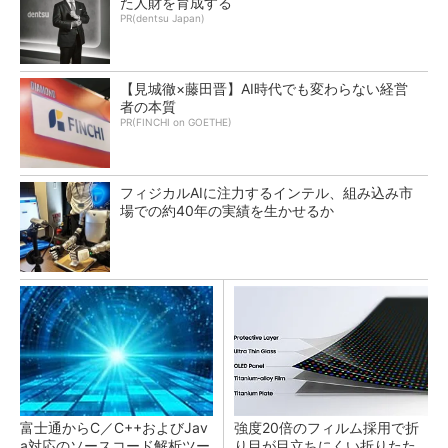
た人財を育成する
PR(dentsu Japan)
【見城徹×藤田晋】AI時代でも変わらない経営
者の本質
PR(FINCHI on GOETHE)
フィジカルAIに注力するインテル、組み込み市
場での約40年の実績を生かせるか
富士通からC／C++およびJav
強度20倍のフィルム採用で折
a対応のソースコード解析ツー
り目が目立ちにくい折りたた