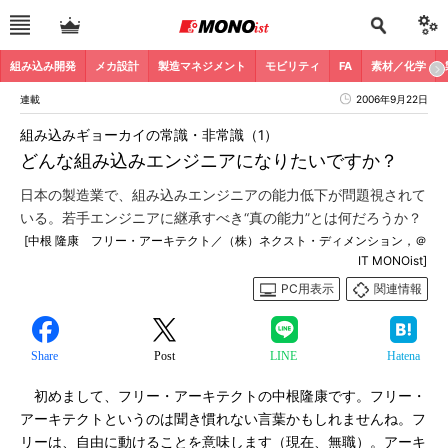
組み込み開発
メカ設計
製造マネジメント
モビリティ
FA
素材／化学
連載
2006年9月22日
組み込みギョーカイの常識・非常識（1）
どんな組み込みエンジニアになりたいですか？
日本の製造業で、組み込みエンジニアの能力低下が問題視されて
いる。若手エンジニアに継承すべき“真の能力”とは何だろうか？
[中根 隆康 フリー・アーキテクト／（株）ネクスト・ディメンション，＠
IT MONOist]
PC用表示
関連情報
Share
Post
LINE
Hatena
初めまして、フリー・アーキテクトの中根隆康です。フリー・
アーキテクトというのは聞き慣れない言葉かもしれませんね。フ
リーは、自由に動けることを意味します（現在、無職）。アーキ