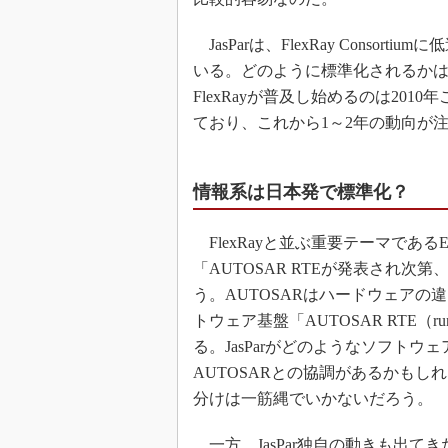
JasParは、FlexRay Consorti
いる。どのように標準化されるか
FlexRayが普及し始めるのは201
ており、これから1～2年の動向が
情報系は日本発で標準化？
FlexRayと並ぶ重要テーマであ
「AUTOSAR RTEが発表され
う。AUTOSARはハードウェア
トウェア基盤「AUTOSAR RTE（ru
る。JasParがどのようなソフト
AUTOSARとの協調があるかも
分けは一筋縄でいかないだろう。
一方、JasPar独自の動きも出