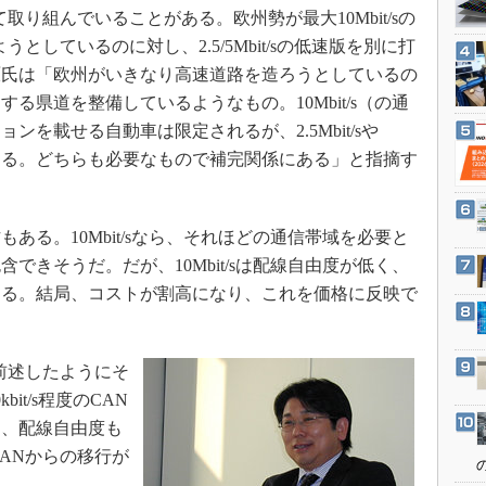
3Dプリンタ
関して取り組んでいることがある。欧州勢が最大10Mbit/sの
産業オープンネット展
デジタルツインとCAE
ようとしているのに対し、2.5/5Mbit/sの低速版を別に打
原氏は「欧州がいきなり高速道路を造ろうとしているの
S＆OP
る県道を整備しているようなもの。10Mbit/s（の通
インダストリー4.0
を載せる自動車は限定されるが、2.5Mbit/sや
イノベーション
応できる。どちらも必要なもので補完関係にある」と指摘す
製造業ビッグデータ
メイドインジャパン
る。10Mbit/sなら、それほどの通信帯域を必要と
植物工場
できそうだ。だが、10Mbit/sは配線自由度が低く、
知財マネジメント
ある。結局、コストが割高になり、これを価格に反映で
海外生産
グローバル設計・開発
、前述したようにそ
制御セキュリティ
kbit/s程度のCAN
新型コロナへの対応
え、配線自由度も
ANからの移行が