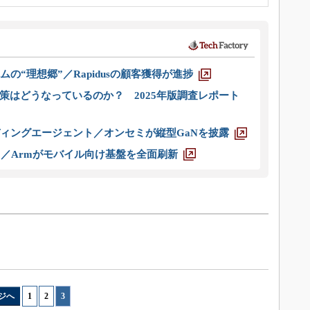
ムの“理想郷”／Rapidusの顧客獲得が進捗
策はどうなっているのか？ 2025年版調査レポート
ディングエージェント／オンセミが縦型GaNを披露
ス／Armがモバイル向け基盤を全面刷新
ジへ
1
|
2
|
3