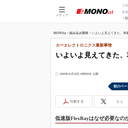
工
産
メディア
脱
つながる技術
AI×技術
MONOist
>
組み込み開発
>
いよいよ見えてきた、車載
つながる工場
AI×設備
つながるサービ
Physical
カーエレクトロニクス最新事情
いよいよ見えてきた、
2006年05月26日 00時00分 公開
前のペー
印刷する
見る
低速版FlexRayはなぜ必要なの