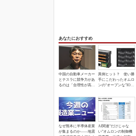
あなたにおすすめ
中国の自動車メーカー
異例ヒット？ 使い勝
とテスラに競争力があ
手にこだわったオムロ
るのは「合理性が高
ンの“オープンな”IO-L
い」から
inkマスター
なぜ熊本に半導体産業
AI関連“だけじゃな
が集まるのか――地震
い”オムロンの制御機