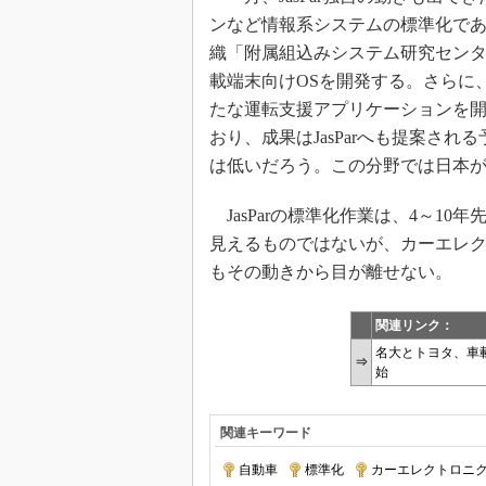
ンなど情報系システムの標準化であ
織「附属組込みシステム研究センタ
載端末向けOSを開発する。さらに
たな運転支援アプリケーションを開
おり、成果はJasParへも提案され
は低いだろう。この分野では日本
JasParの標準化作業は、4～1
見えるものではないが、カーエレ
もその動きから目が離せない。
関連リンク：
名大とトヨタ、車
⇒
始
関連キーワード
自動車
|
標準化
|
カーエレクトロニ