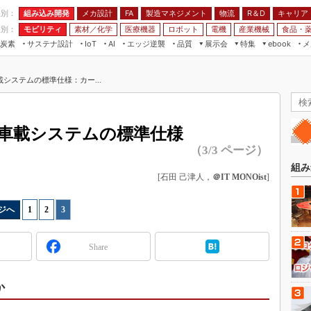
程別：
組み込み開発
メカ設計
製造マネジメント
物流
R＆D
キャリア
FA
業別：
モビリティ
素材／化学
医療機器
ロボット
電機
産業機械
食品・
炭素
サステナ設計
エッジ逆襲
品質
展示会
特集
メ
IoT
AI
ebook
伝承
組み込み開発
CEATEC
読者調査まとめ
編集後記
システムの標準仕様：カー...
JIMTOF
保全
メカ設計
つながるクルマ
組込み/エッジ コンピューティング
ス
 AI
製造マネジメント
5G
展＆IoT/5Gソリューション展
VR／AR
FA
車載システムの標準仕様
IIFES
モビリティ
フィールドサービス
（3/3 ページ）
国際ロボット展
素材／化学
FPGA
組み
ジャパンモビリティショー
[石田 己津人，
＠IT MONOist
]
組み込み画像技術
TECHNO-FRONTIER
組み込みモデリング
ジへ
1
|
2
|
3
人テク展
Windows Embedded
スマート工場EXPO
Share
車載ソフト開発
EdgeTech+
ISO26262
日本ものづくりワールド
か
無償設計ツール
AUTOMOTIVE WORLD