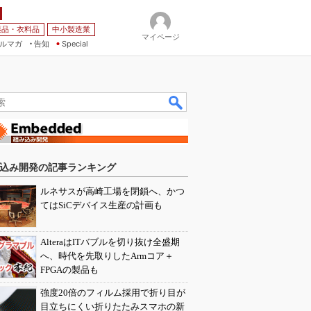
薬品・衣料品
中小製造業
マイページ
ルマガ
告知
Special
込み開発の記事ランキング
ルネサスが高崎工場を閉鎖へ、かつ
てはSiCデバイス生産の計画も
AlteraはITバブルを切り抜け全盛期
へ、時代を先取りしたArmコア＋
FPGAの製品も
強度20倍のフィルム採用で折り目が
目立ちにくい折りたたみスマホの新