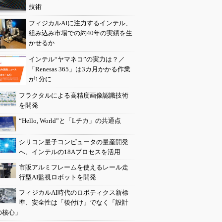
技術
フィジカルAIに注力するインテル、
組み込み市場での約40年の実績を生
かせるか
インテル“ヤマネコ”の実力は？／
「Renesas 365」は3カ月かかる作業
が1分に
フラクタルによる高精度画像認識技術
を開発
“Hello, World”と「Lチカ」の共通点
シリコン量子コンピュータの量産開発
へ、インテルの18Aプロセスを活用
市販アルミフレームを使えるレール走
行型AI監視ロボットを開発
フィジカルAI時代のロボティクス新標
準、安全性は「後付け」でなく「設計
の核心」