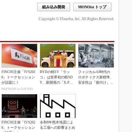
組み込み開発
MONOist トップ
Copyright © ITmedia, Inc. All Rights Reserved.
FINCHI主催「IVS202
BYDの軽EV「ラッ
フィジカルAI時代の
6」トークセッション
コ」は世界初の軽SD
ロボティクス新標準、
が話題に！
V、新開発の「X-PAC
安全性は「後付け」で
K」に電動システ...
なく「設計の核心」
PR(FINCHI on GOETHE)
FINCHI主催「IVS202
令和8年熊本地震によ
6」トークセッション
る工場への影響まとめ