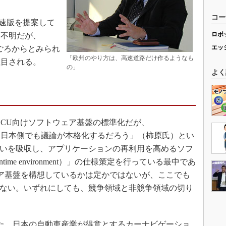
コー
umに低速版を提案して
ロボ
は不明だが、
エッ
0年ごろからとみられ
「欧州のやり方は、高速道路だけ作るようなも
注目される。
の」
よく
るECU向けソフトウェア基盤の標準化だが、
次第、日本側でも議論が本格化するだろう」（柿原氏）とい
の違いを吸収し、アプリケーションの再利用を高めるソフ
ntime environment）」の仕様策定を行っている最中であ
ウェア基盤を構想しているかは定かではないが、ここでも
しれない。いずれにしても、競争領域と非競争領域の切り
てきた。日本の自動車産業が得意とするカーナビゲーショ