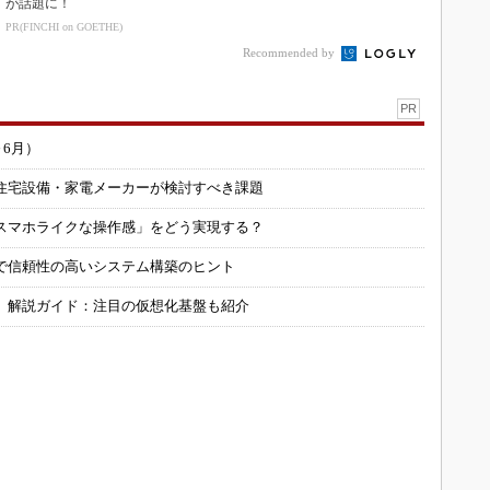
が話題に！
PR(FINCHI on GOETHE)
Recommended by
PR
～6月）
住宅設備・家電メーカーが検討すべき課題
スマホライクな操作感」をどう実現する？
で信頼性の高いシステム構築のヒント
」解説ガイド：注目の仮想化基盤も紹介