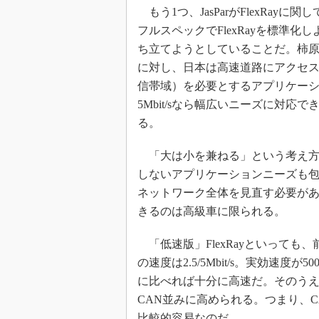
もう1つ、JasParがFlexRayに
フルスペックでFlexRayを標準化し
ち立てようとしていることだ。柿
に対し、日本は高速道路にアクセスす
信帯域）を必要とするアプリケーション
5Mbit/sなら幅広いニーズに対
る。
「大は小を兼ねる」という考え方もあ
しないアプリケーションニーズも包含
ネットワーク全体を見直す必要が
きるのは高級車に限られる。
「低速版」FlexRayといっても
の速度は2.5/5Mbit/s。実効速度が500
に比べれば十分に高速だ。そのう
CAN並みに高められる。つまり、C
比較的容易なのだ。