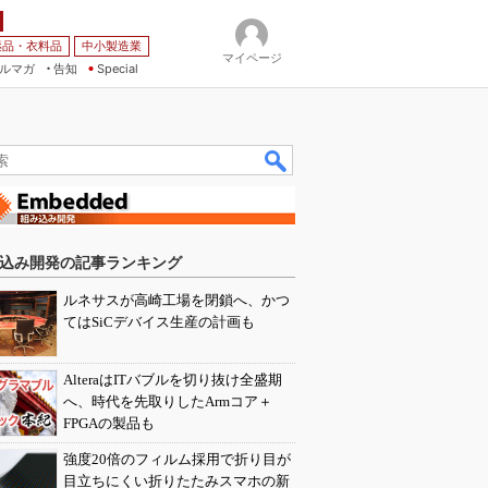
薬品・衣料品
中小製造業
マイページ
ルマガ
告知
Special
込み開発の記事ランキング
ルネサスが高崎工場を閉鎖へ、かつ
てはSiCデバイス生産の計画も
AlteraはITバブルを切り抜け全盛期
へ、時代を先取りしたArmコア＋
FPGAの製品も
強度20倍のフィルム採用で折り目が
目立ちにくい折りたたみスマホの新