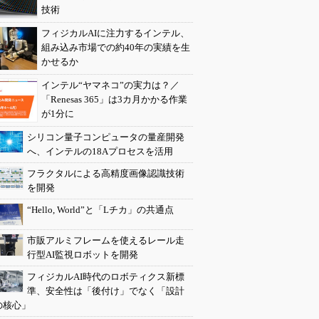
技術
フィジカルAIに注力するインテル、
組み込み市場での約40年の実績を生
かせるか
インテル“ヤマネコ”の実力は？／
「Renesas 365」は3カ月かかる作業
が1分に
シリコン量子コンピュータの量産開発
へ、インテルの18Aプロセスを活用
フラクタルによる高精度画像認識技術
を開発
“Hello, World”と「Lチカ」の共通点
市販アルミフレームを使えるレール走
行型AI監視ロボットを開発
フィジカルAI時代のロボティクス新標
準、安全性は「後付け」でなく「設計
の核心」