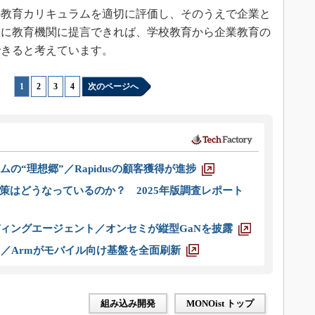
教育カリキュラムを適切に評価し、そのうえで企業と
確に教育機関に提言できれば、学校教育から企業教育の
できると考えています。
1
|
2
|
3
|
4
次のページへ
ムの“理想郷”／Rapidusの顧客獲得が進捗
策はどうなっているのか？ 2025年版調査レポート
ディングエージェント／オンセミが縦型GaNを披露
ス／Armがモバイル向け基盤を全面刷新
組み込み開発
MONOist トップ