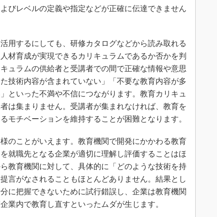
およびレベルの定義や指定などが正確に伝達できません
活用するにしても、研修カタログなどから読み取れる
る人材育成が実現できるカリキュラムであるか否かを判
リキュラムの供給者と受講者での間で正確な情報や意思
した技術内容が含まれていない」「不要な教育内容が多
い」といった不満や不信につながります。教育カリキュ
講者は集まりません。受講者が集まれなければ、教育を
するモチベーションを維持することが困難となります。
様のことがいえます。教育機関で開発にかかわる教育
容を就職先となる企業が適切に理解し評価することはほ
から教育機関に対して、具体的に「どのような技術を持
た提言がなされることもほとんどありません。結果とし
十分に把握できないために試行錯誤し、企業は教育機関
度企業内で教育し直すといったムダが生じます。