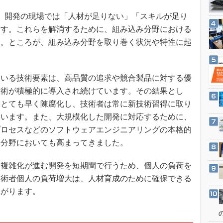
3Dプリンタ
産業オープンネット展
、開発の現場では「人材が足りない」「スキルが足り
デジタルツインとCAE
ます。これらを解消するために、組み込み分野における
S＆OP
す。ところが、組み込み分野を取り巻く状況や特性に起
インダストリー4.0
イノベーション
いる技術要素は、高品質の追求や競合製品に対する優
製造業ビッグデータ
技術が積極的に導入され続けています。その結果とし
メイドインジャパン
はとても早く陳腐化し、技術者は常に新技術習得に取り
植物工場
ています。また、大規模化した開発に対応するために、
知財マネジメント
プロセスなどのソフトウェアエンジニアリングの本格的
み分野においても高まってきました。
海外生産
グローバル設計・開発
複雑化が進む開発を短期間で行うため、個人の負荷を
制御セキュリティ
技術者個人の負荷増大は、人材育成のために確保できる
新型コロナへの対応
ながります。