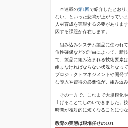
本連載の
第1回
で紹介したとおり
ない」といった悲鳴が上がってい
人材育成を実現する必要がありま
因する課題が存在します。
組み込みシステム製品に使われて
位性確保などの理由によって、新
て、製品に組み込まれる技術要素
組まなければならない状況となっ
プロジェクトマネジメントや開発
な導入や習得の必要性が、組み込
その一方で、これまで大規模化や
上げることでしのいできました。
時間が相対的に短くなることにつ
教育の実態は現場任せのOJT