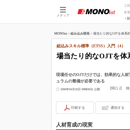
工
産
メディア
脱
つながる技術
AI×技術
MONOist
>
組み込み開発
>
場当たり的なOJTを体系的
つながる工場
AI×設備
つながるサービ
Physical
組込みスキル標準（ETSS）入門（4）
場当たり的なOJTを
現場任せのOJTだけでは、効果的な人
ュラムの整備が必要である
[関口 正 
2006年04月20日 00時00分 公開
印刷する
通知する
人材育成の現実