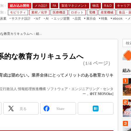
程別：
組み込み開発
メカ設計
製造マネジメント
物流
R＆D
キャリア
FA
業別：
モビリティ
素材／化学
医療機器
ロボット
電機
産業機械
食品・
炭素
サステナ設計
エッジ逆襲
品質
展示会
特集
メ
IoT
AI
ebook
伝承
組み込み開発
CEATEC
読者調査まとめ
編集後記
な教育カリキュラムへ：組...
JIMTOF
保全
メカ設計
つながるクルマ
組込み/エッジ コンピューティング
ス
 AI
製造マネジメント
5G
展＆IoT/5Gソリューション展
VR／AR
FA
体系的な教育カリキュラムへ
IIFES
モビリティ
フィールドサービス
（1/4 ページ）
国際ロボット展
素材／化学
FPGA
組み
ジャパンモビリティショー
材育成は望めない。業界全体にとってメリットのある教育カリキ
組み込み画像技術
TECHNO-FRONTIER
組み込みモデリング
独立行政法人 情報処理推進機構 ソフトウェア・エンジニアリング・センタ
人テク展
ー，
＠IT MONOist
]
Windows Embedded
スマート工場EXPO
車載ソフト開発
見る
Share
EdgeTech+
ISO26262
日本ものづくりワールド
無償設計ツール
AUTOMOTIVE WORLD