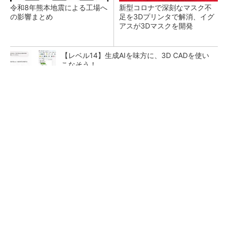
令和8年熊本地震による工場へ
新型コロナで深刻なマスク不
の影響まとめ
足を3Dプリンタで解消、イグ
アスが3Dマスクを開発
【レベル14】生成AIを味方に、3D CADを使い
こなそう！
【西野亮廣】ビジネス書最新刊『北極星 僕た
ちはどう働くか』
PR(FINCHI on GOETHE)
狭小な駐車場に、シャープがポールカメラ式製
品発表 市場シェア10％目指す