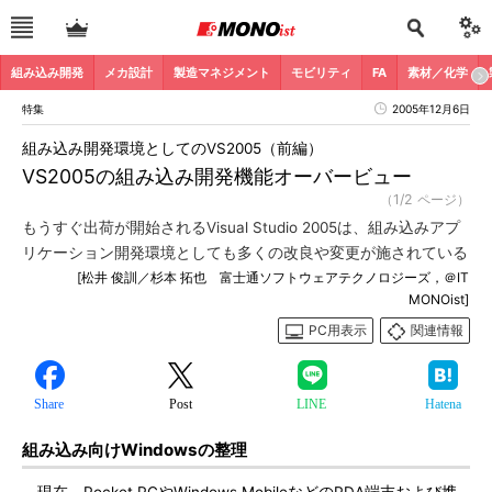
組み込み開発
メカ設計
製造マネジメント
モビリティ
FA
素材／化学
特集
2005年12月6日
組み込み開発環境としてのVS2005（前編）
VS2005の組み込み開発機能オーバービュー
（1/2 ページ）
もうすぐ出荷が開始されるVisual Studio 2005は、組み込みアプ
リケーション開発環境としても多くの改良や変更が施されている
[松井 俊訓／杉本 拓也 富士通ソフトウェアテクノロジーズ，＠IT
MONOist]
PC用表示
関連情報
Share
Post
LINE
Hatena
組み込み向けWindowsの整理