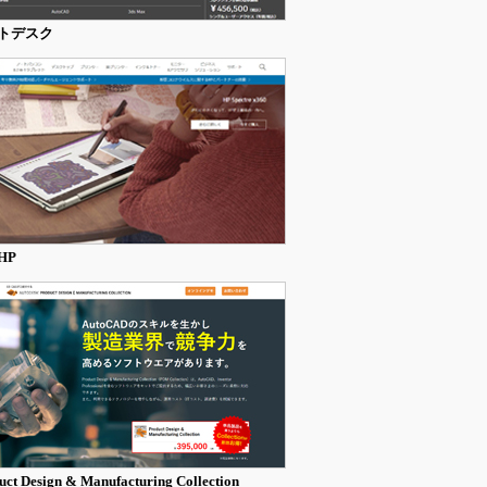
トデスク
HP
uct Design & Manufacturing Collection