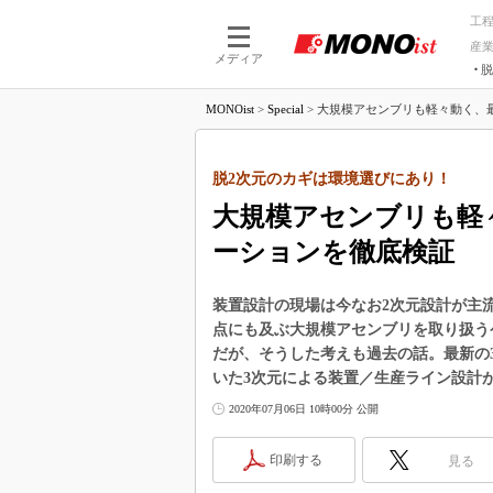
工
産
メディア
脱
つながる技術
AI×技術
MONOist
>
Special
>
大規模アセンブリも軽々動く、最新3
つながる工場
AI×設備
つながるサービ
Physical
脱2次元のカギは環境選びにあり！
大規模アセンブリも軽々
ーションを徹底検証
装置設計の現場は今なお2次元設計が主
点にも及ぶ大規模アセンブリを取り扱う
だが、そうした考えも過去の話。最新の3
いた3次元による装置／生産ライン設計
2020年07月06日 10時00分 公開
印刷する
見る