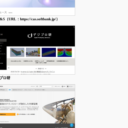
&S（URL：https://cas.softbank.jp/）
プロ研