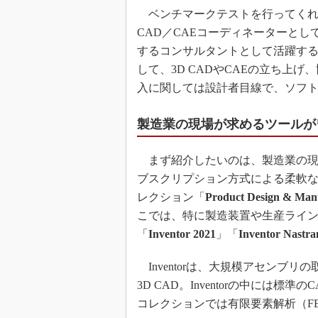
ベンチマークテストを行ってくれ
CAD／CAEコーディネーターとし
するコンサルタントとして活躍す
して、3D CADやCAEの立ち上
入に関しては設計者目線で、ソフ
製造業の現場が求めるツールが
まず紹介したいのは、製造業の現
ブスクリプション方式による柔軟
レクション「
Product Design & Manu
こでは、特に製造装置や生産ライ
「
Inventor 2021
」「
Inventor Nastra
Inventorは、大規模アセンブ
3D CAD。Inventorの中には
コレクションでは有限要素解析（FEA）ツ