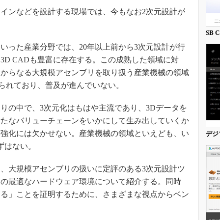
3Dプリンタ
産業オープンネット展
インなどを設計する現場では、今もなお2次元設計が
デジタルツインとCAE
SB C
S＆OP
った産業分野では、20年以上前から3次元設計が行
インダストリー4.0
3D CADも豊富に存在する。この成熟した領域に対
イノベーション
点からなる大規模アセンブリを取り扱う産業機械の領域
製造業ビッグデータ
限られており、普及が進んでいない。
メイドインジャパン
の中で、3次元化はもはや主流であり、3Dデータを
植物工場
新たなバリューチェーンをいかにして生み出していくか
知財マネジメント
の強化には欠かせない。産業機械の領域といえども、い
デジ
海外生産
ずはない。
グローバル設計・開発
、大規模アセンブリの扱いに定評のある3次元設計ツ
制御セキュリティ
めの最適なハードウェア環境について紹介する。同時
新型コロナへの対応
える」ことを証明するために、さまざまな視点からベン