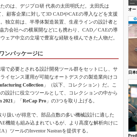
たのは、デジプロ研 代表の太田明氏だ。太田氏は
オー
て、顧客企業に対して3D CADやCAEの導入などを支援
る。独立前は、半導体製造装置、生産ラインの設計者と
げ、協力会社への横展開などにも携わり、CAD／CAEの導
トウェア中立の立場で豊富な経験を積んできた人物だ。
ワンパッケージに
場で必要とされる設計開発ツール群をセットにし、サ
日本
なライセンス運用が可能なオートデスクの製造業向けコ
facturing Collection
」（以下、コレクション）だ。こ
ンの設計に役立つツールとして、コレクションの中から
n 2021
」「
ReCap Pro
」の3つを取り上げる。
リの取り扱いが得意で、部品点数の多い機械設計に適した
標準のCAE機能も組み込まれているが、より高度な解析向けに
ールのInventor Nastranを提供する。
Prod