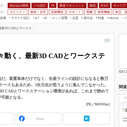
程別：
組み込み開発
メカ設計
製造マネジメント
物流
R＆D
キャリア
FA
業別：
モビリティ
素材／化学
医療機器
ロボット
電機
産業機械
食品・
炭素
サステナ設計
エッジ逆襲
品質
展示会
特集
メ
IoT
AI
ebook
伝承
組み込み開発
CEATEC
読者調査まとめ
編集後記
D CADとワークス...
JIMTOF
保全
メカ設計
つながるクルマ
組込み/エッジ コンピューティング
ス
 AI
製造マネジメント
5G
展＆IoT/5Gソリューション展
VR／AR
FA
動く、最新3D CADとワークステ
IIFES
モビリティ
フィールドサービス
国際ロボット展
素材／化学
FPGA
SB 
ジャパンモビリティショー
組み込み画像技術
流だ。装置単体だけでなく、生産ラインの設計にもなると数万
TECHNO-FRONTIER
ケースもあるため、3次元化が思うように進んでこなかった。
組み込みモデリング
関連
人テク展
D CADとワークステーション環境があれば、これまで諦めて
Windows Embedded
が可能となる。
スマート工場EXPO
車載ソフト開発
[
PR／MONOist
]
EdgeTech+
ISO26262
日本ものづくりワールド
Share
無償設計ツール
AUTOMOTIVE WORLD