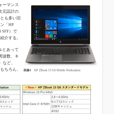
フォーマンス
次元設計の
ことも多い旧
ン「HP
20 SFF）で
て紹介する。
ルとあって
ク周波数、キ
）など、
。もちろん、
画像4
HP ZBook 15 G6 Mobile Workstation