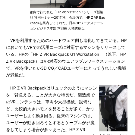
都内で行われた「HP Workstation Zシリーズ新製
品 特別セミナー2017 秋」会場内で、HP Z VR Bac
kpackを案内してくれた、日本HPワークステーシ
ョンビジネス本部 本部長 大橋秀樹氏
VRを利用するためのハードウェア側も進化してきている。HP
においてもVRでの活用ニーズに対応するマシンをリリースして
いる。HPの「HP Z VR Backpack G1 Workstation」（以下、HP
Z VR Backpack）はVR対応のウェアラブルワークステーション
で、VRを使いたい3D CG／CADユーザーにとってうれしい機能
が満載だ。
HP Z VR Backpackはリュックのようにマシン
を「背負える」ことが大きな特長だ。製造業で
のVRコンテンツは、車両や大型機械、設備な
ど、比較的大きいモノを見ることが多く、かつ
ユーザーもよく動き回る。従来のマシンでは、
ユーザーが動き回ろうとするとケーブルが邪魔
をしてしまう場合が多々あった。HP Z VR