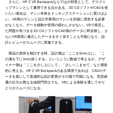
さらに、HP Z VR Backpackならではの特長として、デスクト
ップマシンとして兼用できる点がある。3D CGソフトやCADを使
いたい場合は、マシン本体をドッキングステーションに置けばよ
い。VR用のマシンと設計作業用のマシンを別個に用意する必要
がなくなり、データ移動や管理の煩わしさがない。VRで発見し
た問題や気づきを3D CGソフトやCAD側のデータに即反映し、さ
らにVR環境に修正したデータをすぐ戻すことも可能になり、設
計レビューがスムーズに実施できる。
製品の形状を検討する時、設計側は「ここを5mm上に」「こ
の溝を下に3mm深くする」というふうに数値で考えるが、デザ
イナー側は「ここを少し上にして」「少しへこませて」など感覚
的に考える。HP Z VR Backpackのある環境であれば、CADのデ
ータを基にして直感的な設計変更がその場で可能になる。意思疎
通の仕方が異なる他部門同士でも、VRによる体験を通してやり
とりがスムーズになる。