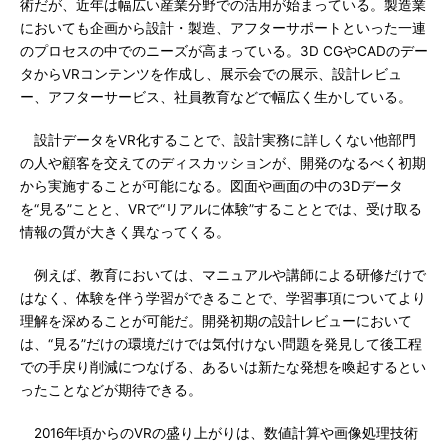
術だが、近年は幅広い産業分野での活用が始まっている。製造業
においても企画から設計・製造、アフターサポートといった一連
のプロセスの中でのニーズが高まっている。3D CGやCADのデー
タからVRコンテンツを作成し、展示会での展示、設計レビュ
ー、アフターサービス、社員教育などで幅広く生かしている。
設計データをVR化することで、設計実務に詳しくない他部門
の人や顧客を交えてのディスカッションが、開発のなるべく初期
から実施することが可能になる。図面や画面の中の3Dデータ
を“見る”ことと、VRで“リアルに体験”することとでは、受け取る
情報の質が大きく異なってくる。
例えば、教育においては、マニュアルや講師による研修だけで
はなく、体験を伴う学習ができることで、学習事項についてより
理解を深めることが可能だ。開発初期の設計レビューにおいて
は、“見る”だけの環境だけでは気付けない問題を発見して後工程
での手戻り削減につなげる、あるいは新たな発想を喚起するとい
ったことなどが期待できる。
2016年頃からのVRの盛り上がりは、数値計算や画像処理技術