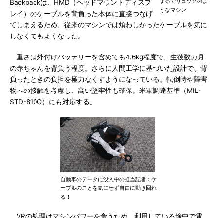
まるでリュックのよ
Backpackは、HMD（ヘッドマウントディスプ
うなマシン
レイ）のケーブルを背負った本体に直接つなげ
てしまえるため、従来のマシンでは煩わしかったケーブルを気に
しなくてもよくなった。
重さは外付けバッテリーを含めても4.6kg程度で、生後数カ月
の赤ちゃんを背負う程度。さらに人間工学に基づいた設計で、背
負ったときの負担を極力なくすようになっている。転倒時や障害
物への接触を考慮し、高い堅牢性も確保。米軍調達基準（MIL-
STD-810G）にも対応する。
自動車のデータに没入中の担当記者：ケ
ーブルのことを気にせず自由に動き回れ
る！
VRの処理はマシンパワーを食うため、利用している途中で電