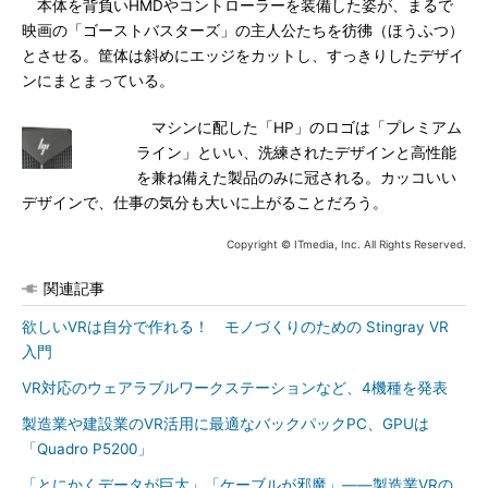
本体を背負いHMDやコントローラーを装備した姿が、まるで
映画の「ゴーストバスターズ」の主人公たちを彷彿（ほうふつ）
とさせる。筐体は斜めにエッジをカットし、すっきりしたデザイ
ンにまとまっている。
マシンに配した「HP」のロゴは「プレミアム
ライン」といい、洗練されたデザインと高性能
を兼ね備えた製品のみに冠される。カッコいい
デザインで、仕事の気分も大いに上がることだろう。
Copyright © ITmedia, Inc. All Rights Reserved.
関連記事
欲しいVRは自分で作れる！ モノづくりのための Stingray VR
入門
VR対応のウェアラブルワークステーションなど、4機種を発表
製造業や建設業のVR活用に最適なバックパックPC、GPUは
「Quadro P5200」
「とにかくデータが巨大」「ケーブルが邪魔」――製造業VRの