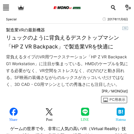
Special
2017年11月6日
製造業VRの最新機器
リュックのように背負えるデスクトップマシン
「HP Z VR Backpack」で製造業VRを快適に
背負えるタイプのVR用ワークステーション「HP Z VR Backpack
G1 Workstation」に注目が集まっている。HMDのケーブルを気に
する必要がなく、VR空間をストレスなく、のびのびと動き回れ
る。SF映画の装備さながらのルックスがカッコいいだけではな
く、3D CAD・CG用マシンとしての秀逸さにも注目したい。
[PR／MONOist]
PC用表示
Share
Post
LINE
Hatena
ゲームの世界で今、非常に人気の高いVR（Virtual Reality）技