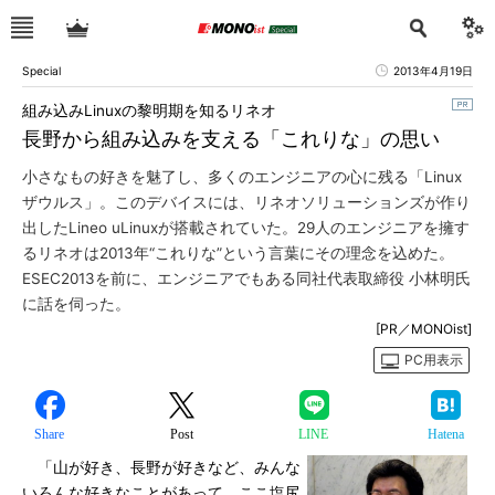
Special
2013年4月19日
組み込みLinuxの黎明期を知るリネオ
長野から組み込みを支える「これりな」の思い
小さなもの好きを魅了し、多くのエンジニアの心に残る「Linux
ザウルス」。このデバイスには、リネオソリューションズが作り
出したLineo uLinuxが搭載されていた。29人のエンジニアを擁す
るリネオは2013年“これりな”という言葉にその理念を込めた。
ESEC2013を前に、エンジニアでもある同社代表取締役 小林明氏
に話を伺った。
[PR／MONOist]
PC用表示
Share
Post
LINE
Hatena
「山が好き、長野が好きなど、みんな
いろんな好きなことがあって、ここ塩尻