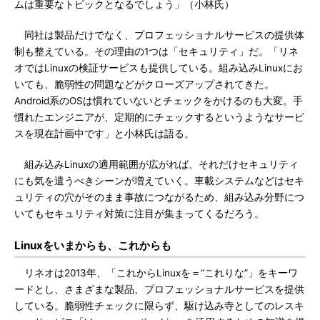
ムは重要なトピックとなるでしょう」（小林氏）
同社は製品だけでなく、プロフェッショナルサービスの提供体
制も整えている。その理由の1つは「セキュリティ」だ。「リネ
オではLinuxの検証サービスも提供している。組み込みLinuxにお
いても、脆弱性の問題などがクローズアップされてきた。
Android系のOSは慣れていないとチェックをかけるのも大変。手
慣れたエンジニアが、定期的にチェックするというようなサービ
スを現在計画中です」と小林氏は語る。
組み込みLinuxの適用範囲が広がれば、それだけセキュリティ
にも気を遣うべきシーンが増えていく。車載システムなどはセキ
ュリティの穴がそのまま事故につながるため、組み込み分野につ
いてもセキュリティ対策に注目が集まってくるだろう。
Linuxをいまからも、これからも
リネオは2013年、「これからLinuxを＝“これりな”」をキーワ
ードとし、さまざまな製品、プロフェッショナルサービスを提供
している。脆弱性チェックに限らず、駆け込み寺としてのレスキ