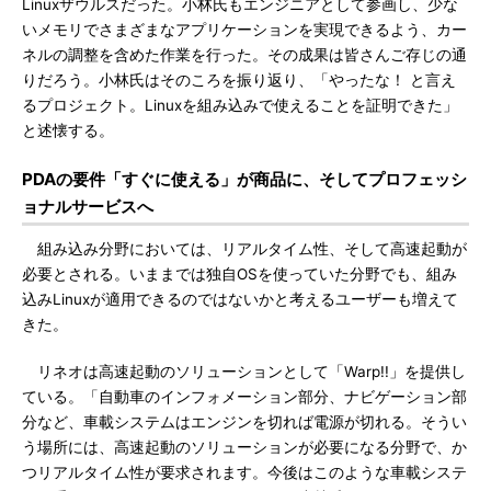
Linuxザウルスだった。小林氏もエンジニアとして参画し、少な
いメモリでさまざまなアプリケーションを実現できるよう、カー
ネルの調整を含めた作業を行った。その成果は皆さんご存じの通
りだろう。小林氏はそのころを振り返り、「やったな！ と言え
るプロジェクト。Linuxを組み込みで使えることを証明できた」
と述懐する。
PDAの要件「すぐに使える」が商品に、そしてプロフェッシ
ョナルサービスへ
組み込み分野においては、リアルタイム性、そして高速起動が
必要とされる。いままでは独自OSを使っていた分野でも、組み
込みLinuxが適用できるのではないかと考えるユーザーも増えて
きた。
リネオは高速起動のソリューションとして「Warp!!」を提供し
ている。「自動車のインフォメーション部分、ナビゲーション部
分など、車載システムはエンジンを切れば電源が切れる。そうい
う場所には、高速起動のソリューションが必要になる分野で、か
つリアルタイム性が要求されます。今後はこのような車載システ