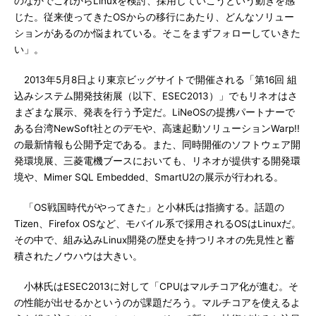
のなかでこれからLinuxを検討、採用していこうという動きを感
じた。従来使ってきたOSからの移行にあたり、どんなソリュー
ションがあるのか悩まれている。そこをまずフォローしていきた
い」。
2013年5月8日より東京ビッグサイトで開催される「第16回 組
込みシステム開発技術展（以下、ESEC2013）」でもリネオはさ
まざまな展示、発表を行う予定だ。LiNeOSの提携パートナーで
ある台湾NewSoft社とのデモや、高速起動ソリューションWarp!!
の最新情報も公開予定である。また、同時開催のソフトウェア開
発環境展、三菱電機ブースにおいても、リネオが提供する開発環
境や、Mimer SQL Embedded、SmartU2の展示が行われる。
「OS戦国時代がやってきた」と小林氏は指摘する。話題の
Tizen、Firefox OSなど、モバイル系で採用されるOSはLinuxだ。
その中で、組み込みLinux開発の歴史を持つリネオの先見性と蓄
積されたノウハウは大きい。
小林氏はESEC2013に対して「CPUはマルチコア化が進む。そ
の性能が出せるかというのが課題だろう。マルチコアを使えるよ