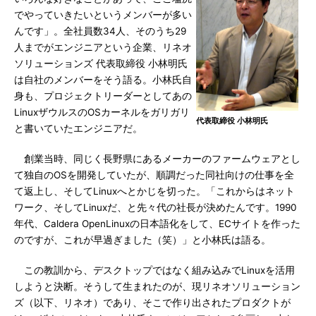
でやっていきたいというメンバーが多い
んです」。全社員数34人、そのうち29
人までがエンジニアという企業、リネオ
ソリューションズ 代表取締役 小林明氏
は自社のメンバーをそう語る。小林氏自
身も、プロジェクトリーダーとしてあの
LinuxザウルスのOSカーネルをガリガリ
代表取締役 小林明氏
と書いていたエンジニアだ。
創業当時、同じく長野県にあるメーカーのファームウェアとし
て独自のOSを開発していたが、順調だった同社向けの仕事を全
て返上し、そしてLinuxへとかじを切った。「これからはネット
ワーク、そしてLinuxだ、と先々代の社長が決めたんです。1990
年代、Caldera OpenLinuxの日本語化をして、ECサイトを作った
のですが、これが早過ぎました（笑）」と小林氏は語る。
この教訓から、デスクトップではなく組み込みでLinuxを活用
しようと決断。そうして生まれたのが、現リネオソリューション
ズ（以下、リネオ）であり、そこで作り出されたプロダクトが