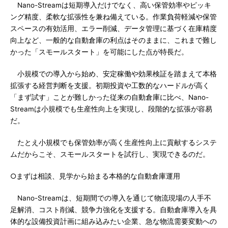
Nano-Streamは短期導入だけでなく、高い保管効率やピッキ
ング精度、柔軟な拡張性を兼ね備えている。作業負荷軽減や保管
スペースの有効活用、エラー削減、データ管理に基づく在庫精度
向上など、一般的な自動倉庫の利点はそのままに、これまで難し
かった「スモールスタート」を可能にした点が特長だ。
小規模での導入から始め、安定稼働や効果検証を踏まえて本格
拡張する経営判断を支援。初期投資や工数的なハードルが高く
「まず試す」ことが難しかった従来の自動倉庫に比べ、Nano-
Streamは小規模でも生産性向上を実現し、段階的な拡張が容易
だ。
たとえ小規模でも保管効率が高く生産性向上に貢献するシステ
ムだからこそ、スモールスタートを試行し、実現できるのだ。
○まずは相談、見学から始まる本格的な自動倉庫運用
Nano-Streamは、短期間での導入を通じて物流現場の人手不
足解消、コスト削減、競争力強化を支援する。自動倉庫導入を具
体的な設備投資計画に組み込みたい企業、急な物流需要変動への