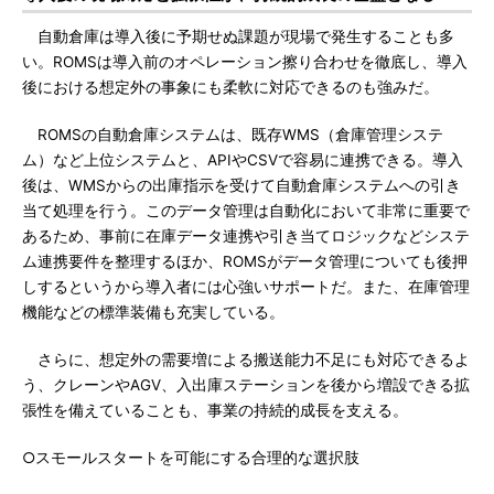
自動倉庫は導入後に予期せぬ課題が現場で発生することも多
い。ROMSは導入前のオペレーション擦り合わせを徹底し、導入
後における想定外の事象にも柔軟に対応できるのも強みだ。
ROMSの自動倉庫システムは、既存WMS（倉庫管理システ
ム）など上位システムと、APIやCSVで容易に連携できる。導入
後は、WMSからの出庫指示を受けて自動倉庫システムへの引き
当て処理を行う。このデータ管理は自動化において非常に重要で
あるため、事前に在庫データ連携や引き当てロジックなどシステ
ム連携要件を整理するほか、ROMSがデータ管理についても後押
しするというから導入者には心強いサポートだ。また、在庫管理
機能などの標準装備も充実している。
さらに、想定外の需要増による搬送能力不足にも対応できるよ
う、クレーンやAGV、入出庫ステーションを後から増設できる拡
張性を備えていることも、事業の持続的成長を支える。
○スモールスタートを可能にする合理的な選択肢