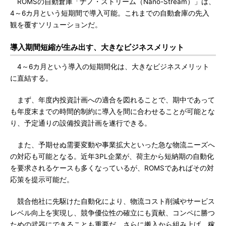
ROMSの自動倉庫「ナノ・ストリーム（Nano-Stream）」は、
4～6カ月という短期間で導入可能。これまでの自動倉庫の先入
観を覆すソリューションだ。
導入期間短縮が生み出す、大きなビジネスメリット
4～6カ月という導入の短期間化は、大きなビジネスメリット
に直結する。
まず、年度内投資計画への適合を図れることで、期中であって
も年度末までの時間的制約に導入を間に合わせることが可能とな
り、予定通りの設備投資計画を遂行できる。
また、予期せぬ需要変動や事業拡大といった急な物流ニーズへ
の対応も可能となる。近年3PL企業が、荷主から短納期の自動化
を要求されるケースも多くなっているが、ROMSであればその対
応策を提示可能だ。
競合他社に先駆けた自動化により、物流コスト削減やサービス
レベル向上を実現し、競争優位性の確立にも貢献、コンペに勝つ
ための武器にできることも重要だ。さらに搬入から組み上げ、稼