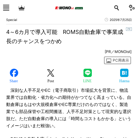
Special
2025年7月25日
4～6カ月で導入可能 ROMS自動倉庫で事業成
長のチャンスをつかめ
[PR／MONOist]
PC用表示
Share
Post
LINE
Hatena
深刻な人手不足やEC（電子商取引）市場拡大を背景に、物流
業界では自動化・省力化への期待がかつてなく高まっている。自
動倉庫はもはや大規模倉庫やEC専業だけのものではなく、製造
業でも部品保管や工程間搬送、人手不足対策として現実的な選択
肢だ。ただ自動倉庫の導入には「時間もコストもかかる」という
イメージはいまだ根強い。