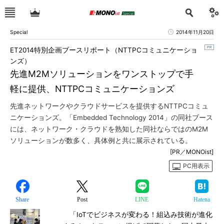
Special
2014年11月20日
ET2014特別企画ブースリポート（NTTPCコミュニケーショ
ンズ）
先進M2Mソリューションをワンストップで手
軽に提供、NTTPCコミュニケーションズ
先進ネットワークやクラウドサービスを提供するNTTPCコミュ
ニケーションズ。「Embedded Technology 2014」の同社ブース
には、ネットワーク・クラウドを熟知した同社ならではのM2M
ソリューションが数多く、具体例と共に展示されている。
[PR／MONOist]
PC用表示
Share
Post
LINE
Hatena
「IoTでビジネスが変わる！組込み技術が進化