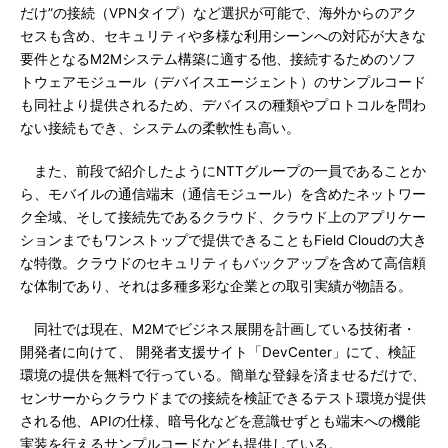
だけ”の接続（VPNタイプ）など選択が可能で、海外からのアク
セスも含め、セキュリティや多様な利用シーンへの対応が大きな
要件となるM2Mシステム構築に適する他、接続するためのソフ
トウェアモジュール（デバイスエージェント）のサンプルコード
も同社より提供されるため、デバイスの種類やプロトコルを問わ
ない接続もでき、システムの柔軟性も高い。
また、前段で紹介したようにNTTグループの一員であることか
ら、モバイルの通信端末（通信モジュール）を含めたネットワー
ク全域、そして接続先であるクラウド、クラウド上のアプリケー
ションまでもワンストップで提供できることもField Cloudの大き
な特徴。クラウドのセキュリティもバックアップを含めて高信頼
な体制であり、それは多種多彩な企業との取引実績が物語る。
同社では現在、M2Mでビジネス展開を計画している技術者・
開発者に向けて、 開発者支援サイト「DevCenter」にて、検証
環境の提供を無料で行っている。簡単な登録を済ませるだけで、
センサーからクラウドまでの接続を検証できるテスト環境が提供
される他、APIの仕様、暗号化などを意識せずとも端末への機能
実装を行えるサンプルコードなども提供している。