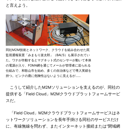
と言えよう。
同社M2M技術とネットワーク、クラウドを組み合わせた罠
監視通報装置「みまもり楽太郎」（BAL'S）も展示されてい
た。ワナが作動するとマグネット式のセンサーが動いて本体
の電源が入り、FOMA網を通じてメールが管理者に送られる
仕組みで、和歌山市を始め、多くの自治体などで導入実績を
持つ。ピンクの鹿に危険性はないように見えるが……
こうして紹介したM2Mソリューションを支えるのが、同社の
提供する「Field Cloud」M2Mクラウドプラットフォームサービ
スだ。
「Field Cloud」M2Mクラウドプラットフォームサービスはネ
ットワークソリューションを長年手掛ける同社のサービスだけ
に、有線無線を問わず、またインターネット接続または“閉域網