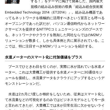
する！」をテーマに掲げて開幕した、国内最大
規模の組み込み技術の祭典「組込み総合技術展
Embedded Technology 2014（ET2014）」。組み込み機器であ
ってもネットワークを積極的に活用すべきという宣言とも呼べる
オープニングであった訳だが、パソコン通信時代からネットワー
クサービスを提供するNTTPCコミュニケーションズのブースで
も、ネットワークやクラウドを熟知した同社ならではのM2Mソ
リューションが数多く、しかも具体例と共に展示されている。こ
こでは、特に注目すべきM2Mソリューションを紹介する。
水道メーターのスマート化に付加価値をプラス
ブースでひときわ目を引くのが、実際に水が流れている水道メ
ーター。これは大豊機工が提供する水道メーターに3G通信モジ
ュールを接続し、水流量データをクラウドにアップするというデ
モンストレーションだ。
水道は2カ月に1度しか検針をしないため、従来はスマート化し
て水流量などの可視化するのみではビジネスモデルとして今一歩
と言われてきたが、大豊機工では水が日常生活に欠かせないライ