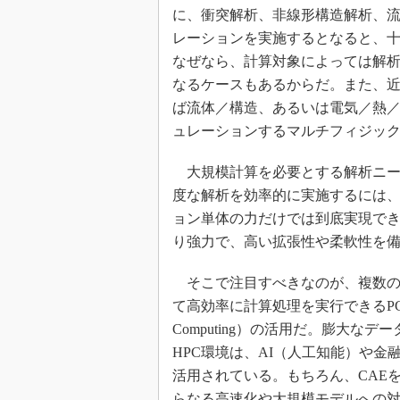
に、衝突解析、非線形構造解析、
レーションを実施するとなると、
なぜなら、計算対象によっては解析
なるケースもあるからだ。また、
ば流体／構造、あるいは電気／熱
ュレーションするマルチフィジッ
大規模計算を必要とする解析ニー
度な解析を効率的に実施するには
ョン単体の力だけでは到底実現で
り強力で、高い拡張性や柔軟性を
そこで注目すべきなのが、複数の
て高効率に計算処理を実行できるPCクラス
Computing）の活用だ。膨大
HPC環境は、AI（人工知能）や
活用されている。もちろん、CAE
らなる高速化や大規模モデルへの