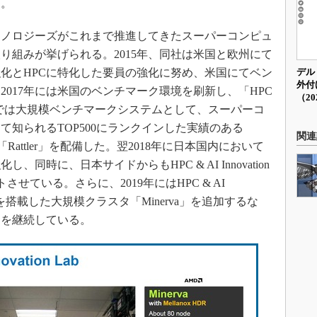
る。
ノロジーズがこれまで推進してきたスーパーコンピュ
り組みが挙げられる。2015年、同社は米国と欧州にて
デル
強化とHPCに特化した要員の強化に努め、米国にてベン
外付
017年には米国のベンチマーク環境を刷新し、「HPC
（20
を設立。ここでは大規模ベンチマークシステムとして、スーパーコ
知られるTOP500にランクインした実績のある
関連
「Rattler」を配備した。翌2018年に日本国内において
同時に、日本サイドからもHPC & AI Innovation
せている。さらに、2019年にはHPC & AI
セッサーを搭載した大規模クラスタ「Minerva」を追加するな
資を継続している。