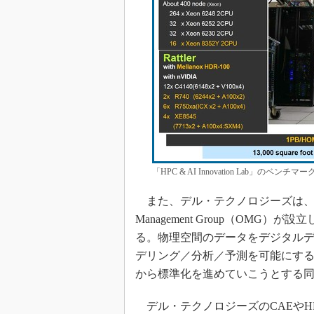
「HPC & AI Innovation Lab」の
また、デル・テクノロジーズは、直近
Management Group（OMG）が設立
る。物理空間のデータをデジタルデ
デリング／分析／予測を可能にす
から標準化を進めていこうとする
デル・テクノロジーズのCAEやH