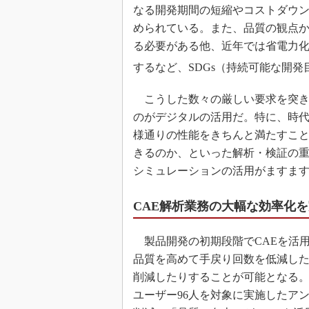
なる開発期間の短縮やコストダウ
められている。また、品質の観点
る必要がある他、近年では省電力化
するなど、SDGs（持続可能な開
こうした数々の厳しい要求を突き
のがデジタルの活用だ。特に、時
様通りの性能をきちんと満たすこ
きるのか、といった解析・検証の重
シミュレーションの活用がますま
CAE解析業務の大幅な効率化を
製品開発の初期段階でCAEを活
品質を高めて手戻り回数を低減し
削減したりすることが可能となる。実
ユーザー96人を対象に実施したア