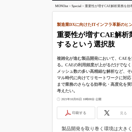
MONOist
>
Special
>
重要性が増すCAE解析業務を効率化
製造業DXに向けたITインフラ革新のヒント
重要性が増すCAE解析
するという選択肢
複雑化が進む製品開発において、CAE
る。CAEの利用頻度が上がるだけでな
メッシュ数の多い高精細な解析など、そ
マル時代に向けてリモートワークに対応
まで業務のさらなる効率化・高度化を実
考えたい。
2021年10月05日 10時00分 公開
印刷する
見る
製品開発を取り巻く環境は大きく