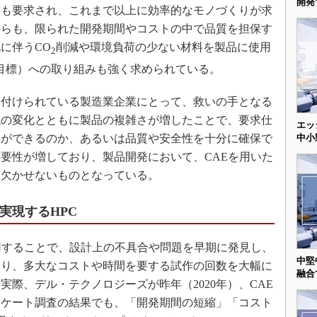
開発
ンも要求され、これまで以上に効率的なモノづくりが求
からも、限られた開発期間やコストの中で品質を担保す
に伴うCO
削減や環境負荷の少ない材料を製品に使用
2
発目標）への取り組みも強く求められている。
付けられている製造業企業にとって、救いの手となる
代の変化とともに製品の複雑さが増したことで、要求仕
エッ
中小
とができるのか、あるいは品質や安全性を十分に確保で
要性が増しており、製品開発において、CAEを用いた
す欠かせないものとなっている。
実現するHPC
用することで、設計上の不具合や問題を早期に発見し、
中堅
たり、多大なコストや時間を要する試作の回数を大幅に
融合
際、デル・テクノロジーズが昨年（2020年）、CAE
ンケート調査の結果でも、「開発期間の短縮」「コスト