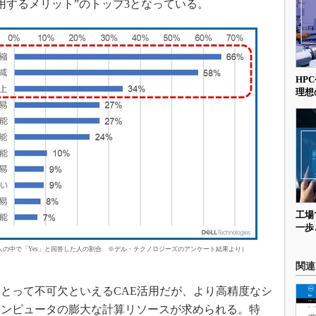
用するメリット”のトップ3となっている。
HP
理想
工場
一歩
人の中で「Yes」と回答した人の割合 ※デル・テクノロジーズのアンケート結果より）
関連
とって不可欠といえるCAE活用だが、より高精度なシ
コンピュータの膨大な計算リソースが求められる。特