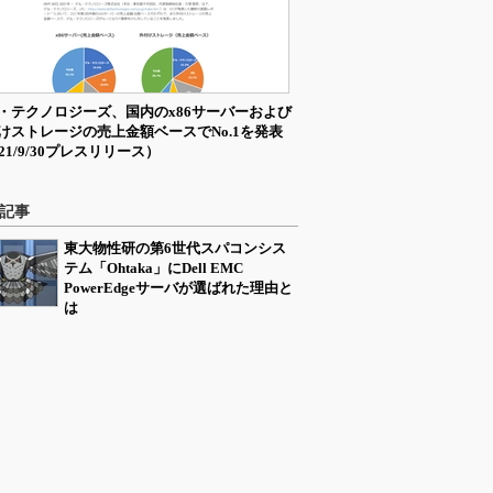
・テクノロジーズ、国内のx86サーバーおよび
けストレージの売上金額ベースでNo.1を発表
21/9/30プレスリリース）
記事
東大物性研の第6世代スパコンシス
テム「Ohtaka」にDell EMC
PowerEdgeサーバが選ばれた理由と
は