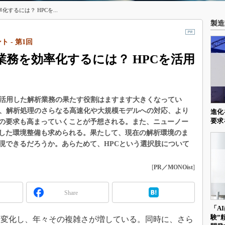
するには？ HPCを...
製造
 - 第1回
業務を効率化するには？ HPCを活用
を活用した解析業務の果たす役割はますます大きくなってい
く、解析処理のさらなる高速化や大規模モデルへの対応、より
進化
要求
の要求も高まっていくことが予想される。また、ニューノー
した環境整備も求められる。果たして、現在の解析環境のま
現できるだろうか。あらためて、HPCという選択肢について
[
PR／MONOist
]
Share
「A
験”
変化し、年々その複雑さが増している。同時に、さら