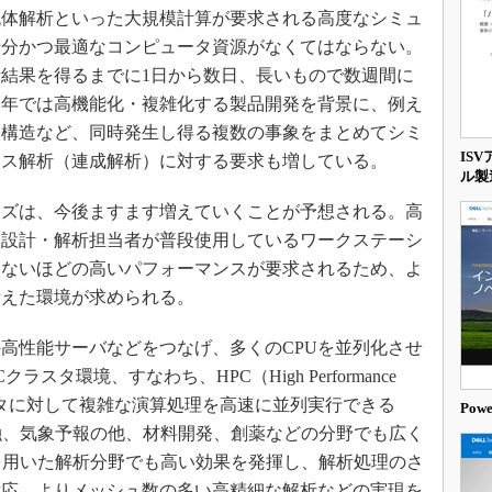
流体解析といった大規模計算が要求される高度なシミュ
十分かつ最適なコンピュータ資源がなくてはならない。
結果を得るまでに1日から数日、長いもので数週間に
近年では高機能化・複雑化する製品開発を背景に、例え
／構造など、同時発生し得る複数の事象をまとめてシミ
IS
クス解析（連成解析）に対する要求も増している。
ル製
ズは、今後ますます増えていくことが予想される。高
、設計・解析担当者が普段使用しているワークステーシ
きないほどの高いパフォーマンスが要求されるため、よ
備えた環境が求められる。
高性能サーバなどをつなげ、多くのCPUを並列化させ
タ環境、すなわち、HPC（High Performance
なデータに対して複雑な演算処理を高速に並列実行できる
Po
金融、気象予報の他、材料開発、創薬などの分野でも広く
を用いた解析分野でも高い効果を発揮し、解析処理のさ
対応、よりメッシュ数の多い高精細な解析などの実現を