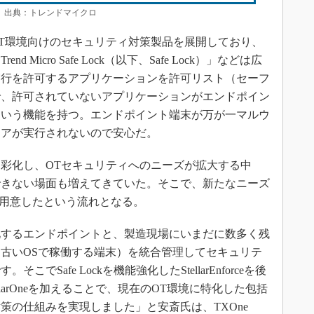
で拡大）出典：トレンドマイクロ
T環境向けのセキュリティ対策製品を展開しており、
Micro Safe Lock（以下、Safe Lock）」などは広
実行を許可するアプリケーションを許可リスト（セーフ
で、許可されていないアプリケーションがエンドポイン
という機能を持つ。エンドポイント端末が万が一マルウ
ェアが実行されないので安心だ。
彩化し、OTセキュリティへのニーズが拡大する中
できない場面も増えてきていた。そこで、新たなニーズ
larを用意したという流れとなる。
するエンドポイントと、製造現場にいまだに数多く残
古いOSで稼働する端末）を統合管理してセキュリテ
Safe Lockを機能強化したStellarEnforceを後
とStellarOneを加えることで、現在のOT環境に特化した包括
策の仕組みを実現しました」と安斎氏は、TXOne