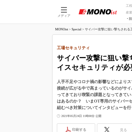
工
産
メディア
脱
つながる技術
AI×技術
MONOist
>
Special
>
サイバー攻撃に狙い撃ちされる工場
つながる工場
AI×設備
つながるサービ
Physical
工場セキュリティ
サイバー攻撃に狙い撃
イスセキュリティが必
人手不足やコロナ禍の影響などによりス
接続が広がる中で高まっているのがサイ
ってきており喫緊の課題となってきてい
はあるのか？ いまOT専用のサイバー
組むべき対策についてインタビューを行
2021年05月24日 11時00分 公開
印刷する
見る