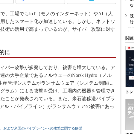
3Dプリンタ
な
産業オープンネット展
デジタルツインとCAE
、工場でもIoT（モノのインターネット）やAI（人
既
S＆OP
活用したスマート化が加速している。しかし、ネットワ
対
の技術の活用で高まっているのが、サイバー攻撃に対す
インダストリー4.0
関連
イノベーション
製造業ビッグデータ
的に
メイドインジャパン
植物工場
イバー攻撃が多発しており、被害も増大している。ア
大手企業であるノルウェーのNorsk Hydro（ノル
知財マネジメント
月に生産管理システムがランサムウェア（システム制限に
海外生産
ログラム）による攻撃を受け、工場内の機器を管理でき
トレ
グローバル設計・開発
ったことが発表されている。また、米石油移送パイプラ
制御セキュリティ
ne（コロニアル・パイプライン）がランサムウェアの被害にあっ
新型コロナへの対応
DE」および米国のパイプラインへの攻撃に関する解説