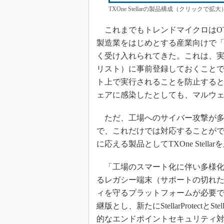
TXOne Stellarの製品構成（クリック
これまでもトレンドマイクロはO
製造業をはじめとする産業向けで「Trend 
く受け入れられてきた。これは、
リスト）に事前登録しておくこと
ト上で実行されることを防止する
ェアに感染したとしても、マルウ
ただ、工場へのサイバー攻撃が多
で、これだけでは対応することが
に応える製品としてTXOne Stel
「工場のスマート化に伴い多様化
るレガシー端末（サポートの切れた
ィを守るプラットフォームが必要です。そこで
継版とし、新たにStellarProtect
的なエンドポイントセキュリティ対