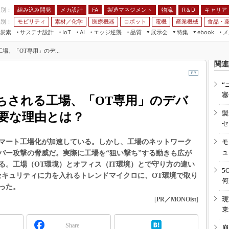
程別：
組み込み開発
メカ設計
製造マネジメント
物流
R＆D
キャリア
FA
業別：
モビリティ
素材／化学
医療機器
ロボット
電機
産業機械
食品・
炭素
サステナ設計
エッジ逆襲
品質
展示会
特集
メ
IoT
AI
ebook
伝承
組み込み開発
CEATEC
読者調査まとめ
編集後記
、「OT専用」のデ...
JIMTOF
保全
メカ設計
つながるクルマ
関連
組込み/エッジ コンピューティング
ス
 AI
製造マネジメント
5G
展＆IoT/5Gソリューション展
“
VR／AR
FA
塞
ちされる工場、「OT専用」のデバ
IIFES
モビリティ
フィールドサービス
製
国際ロボット展
要な理由とは？
素材／化学
FPGA
セ
ジャパンモビリティショー
組み込み画像技術
マート工場化が加速している。しかし、工場のネットワーク
モ
TECHNO-FRONTIER
ュ
バー攻撃の脅威だ。実際に工場を“狙い撃ち”する動きも広が
組み込みモデリング
人テク展
る。工場（OT環境）とオフィス（IT環境）とで守り方の違い
Windows Embedded
5
セキュリティに力を入れるトレンドマイクロに、OT環境で取り
スマート工場EXPO
何
車載ソフト開発
った。
EdgeTech+
現
[
PR／MONOist
]
ISO26262
日本ものづくりワールド
東
無償設計ツール
AUTOMOTIVE WORLD
Share
崩