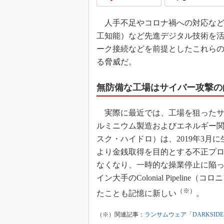
人手不足やコロナ禍への対応などで
工知能）など先進デジタル技術を
ーク接続などを前提としたこれら
る脅威だ。
無防備な工場はサイバー攻撃の
実際に最近では、工場を狙ったサ
ルミニウム製造およびエネルギー関連の
スク・ハイドロ）は、2019年3
より金銭取得を目的とする不正プ
なくなり、一時的な操業停止に陥
イン大手のColonial Pipeli
（※）
たことも記憶に新しい
。
（※）関連記事：
ランサムウェア「DARKSI