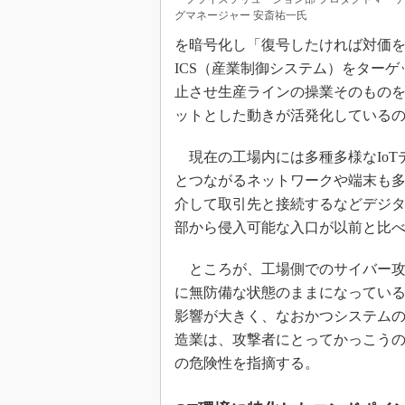
グマネージャー 安斎祐一氏
を暗号化し「復号したければ対価
ICS（産業制御システム）をターゲ
止させ生産ラインの操業そのもの
ットとした動きが活発化している
現在の工場内には多種多様なIoT
とつながるネットワークや端末も
介して取引先と接続するなどデジ
部から侵入可能な入口が以前と比
ところが、工場側でのサイバー攻
に無防備な状態のままになってい
影響が大きく、なおかつシステム
造業は、攻撃者にとってかっこう
の危険性を指摘する。