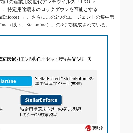
イント向けの産業用次世代アンチウイルス「TXOne
arProtect）」、特定用途端末のロックダウンを可能とする
下、StellarEnforce）」、さらにこの2つのエージェントの集中管
arOne（以下、StellarOne）」の3つで構成されている。