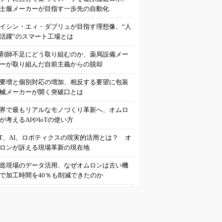
士服メーカーが目指す一歩先の自動化
イシン・エィ・ダブリュが目指す理想像、“人
活躍”のスマート工場とは
剤師不足にどう取り組むのか、薬局設備メー
ーが取り組んだ自前主義からの脱却
要増と個別対応の増加、相反する要望に包装
械メーカーが開く突破口とは
界で最もリアルなモノづくり革新へ、オムロ
が考えるAIやIoTの使い方
oT、AI、ロボティクスの現実的活用とは？ オ
ロンが訴える現場革新の現在地
造現場のデータ活用、なぜオムロンは古い機
で加工時間を40％も削減できたのか