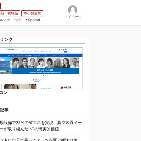
薬品・衣料品
中小製造業
マイページ
ルマガ
告知
Special
リンク
ロン
記事
場設備で23％の省エネを実現、真空装置メー
ーが取り組んだIoTの現実的価値
フトに自分で乗ってスーツを運ぶ搬送ロボ、