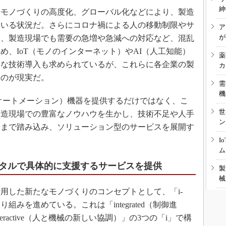
3Dプリンタ
紳
産業オープンネット展
モノづくりの高度化、グローバル化などにより、製造
デジタルツインとCAE
ている状況だ。さらにコロナ禍による人の移動制限やサ
ア
S＆OP
が
り、製造現場でも需要の急増や急減への対応など、混乱
インダストリー4.0
め、IoT（モノのインターネット）やAI（人工知能）
薬
たな技術導入も求められているが、これらに各企業の製
カ
イノベーション
いのが現実だ。
製造業ビッグデータ
需
機
メイドインジャパン
オートメーション）機器を提供するだけではなく、こ
世
植物工場
製造現場での豊富なノウハウを生かし、技術不足や人手
ン
」まで踏み込み、ソリューション型のサービスを展開す
知財マネジメント
I
海外生産
ム
グローバル設計・開発
タルで具体的に支援するサービスを提供
製
制御セキュリティ
械
した新たなモノづくりのコンセプトとして、「i-
新型コロナへの対応
取り組みを進めている。これは「integrated（制御進
interactive（人と機械の新しい協調）」の3つの「i」で構