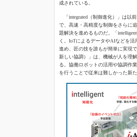
成されている。
「integrated（制御進化）
で、高速・高精度な制御をさらに
題解決を進めるものだ。「intell
く。IoTによるデータやAIなど
進め、匠の技を誰もが簡単に実現できる
新しい協調）」は、機械が人を理
る。協働ロボットの活用や協調作
を行うことで従来は難しかった新