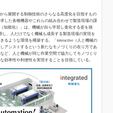
」は以前から展開する制御技術のさらなる高度化を目指すもの
追求した各種機器やこれらの組み合わせで製造現場の課
igent（知能化）」は、機械が自ら学習し進化する姿を描
を活用し、人だけでなく機械も成長する製造現場の実現を
ような環境を構築する。「interactive（人と機械の
解しアシストするという新たなモノづくりの在り方であ
業など、人と機械が同じ作業空間で協力してモノづくり
たな効率性や利便性を実現することを目指している。