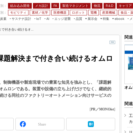
程別：
組み込み開発
メカ設計
製造マネジメント
物流
R＆D
キャリア
FA
業別：
モビリティ
素材／化学
医療機器
ロボット
電機
産業機械
食品・
炭素
サステナ設計
エッジ逆襲
品質
展示会
特集
メ
IoT
AI
ebook
伝承
組み込み開発
CEATEC
読者調査まとめ
編集後記
で付き合い続けるオ...
JIMTOF
保全
メカ設計
つながるクルマ
関連
組込み/エッジ コンピューティング
ス
 AI
製造マネジメント
5G
展＆IoT/5Gソリューション展
VR／AR
FA
課題解決まで付き合い続けるオムロ
IIFES
モビリティ
フィールドサービス
国際ロボット展
素材／化学
FPGA
ジャパンモビリティショー
組み込み画像技術
、制御機器や製造現場での豊富な知見を強みとし、「課題解
TECHNO-FRONTIER
オム
オムロンである。装置や設備の立ち上げだけでなく、継続的
組み込みモデリング
人テク展
続ける同社のファクトリーオートメーション向けサービスの
Windows Embedded
スマート工場EXPO
関連
車載ソフト開発
[
PR／MONOist
]
EdgeTech+
工
ISO26262
日本ものづくりワールド
カ
Share
無償設計ツール
AUTOMOTIVE WORLD
リ