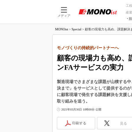
工
産
メディア
脱
つながる技術
AI×技術
MONOist
>
Special
>
顧客の現場力も高め、課題解決ま
つながる工場
AI×設備
つながるサービ
Physical
モノづくりの持続的パートナーへ
顧客の現場力も高め、
ンFAサービスの実力
製造現場でさまざまな課題が山積する中
決まで」をサービスとして提供するのが
に顧客現場で発生する課題解決を支援し
取り組みを追う。
2021年03月30日 10時00分 公開
印刷する
見る