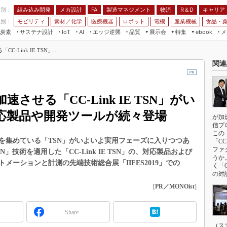
程別：
組み込み開発
メカ設計
製造マネジメント
物流
R＆D
キャリア
FA
業別：
モビリティ
素材／化学
医療機器
ロボット
電機
産業機械
食品・
炭素
サステナ設計
エッジ逆襲
品質
展示会
特集
メ
IoT
AI
ebook
伝承
組み込み開発
CEATEC
読者調査まとめ
編集後記
Link IE TSN」...
JIMTOF
保全
メカ設計
つながるクルマ
関連
組込み/エッジ コンピューティング
ス
 AI
製造マネジメント
5G
展＆IoT/5Gソリューション展
VR／AR
FA
せる「CC-Link IE TSN」がい
IIFES
モビリティ
フィールドサービス
国際ロボット展
応製品や開発ツールが続々登場
が加
素材／化学
FPGA
信プ
ジャパンモビリティショー
この
組み込み画像技術
を集めている「TSN」がいよいよ実用フェーズに入りつつあ
「CC
TECHNO-FRONTIER
ファ
技術を適用した「CC-Link IE TSN」の、対応製品および
組み込みモデリング
うか
人テク展
ーションと計測の先端技術総合展「IIFES2019」での
く「C
Windows Embedded
。
の対
スマート工場EXPO
車載ソフト開発
[
PR／MONOist
]
EdgeTech+
ISO26262
日本ものづくりワールド
Share
無償設計ツール
AUTOMOTIVE WORLD
（ス