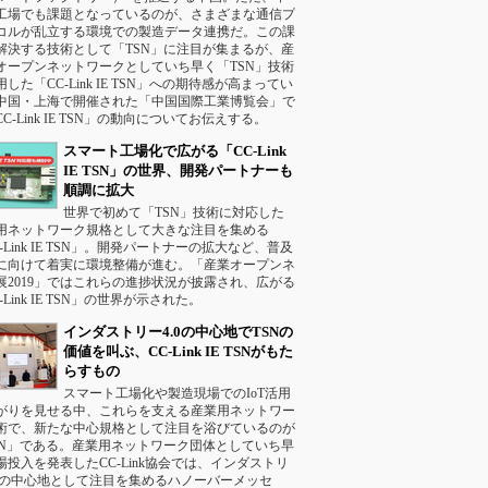
工場でも課題となっているのが、さまざまな通信プ
コルが乱立する環境での製造データ連携だ。この課
解決する技術として「TSN」に注目が集まるが、産
オープンネットワークとしていち早く「TSN」技術
した「CC-Link IE TSN」への期待感が高まってい
中国・上海で開催された「中国国際工業博覧会」で
C-Link IE TSN」の動向についてお伝えする。
スマート工場化で広がる「CC-Link
IE TSN」の世界、開発パートナーも
順調に拡大
世界で初めて「TSN」技術に対応した
用ネットワーク規格として大きな注目を集める
-Link IE TSN」。開発パートナーの拡大など、普及
に向けて着実に環境整備が進む。「産業オープンネ
展2019」ではこれらの進捗状況が披露され、広がる
-Link IE TSN」の世界が示された。
インダストリー4.0の中心地でTSNの
価値を叫ぶ、CC-Link IE TSNがもた
らすもの
スマート工場化や製造現場でのIoT活用
がりを見せる中、これらを支える産業用ネットワー
術で、新たな中心規格として注目を浴びているのが
SN」である。産業用ネットワーク団体としていち早
場投入を発表したCC-Link協会では、インダストリ
.0の中心地として注目を集めるハノーバーメッセ