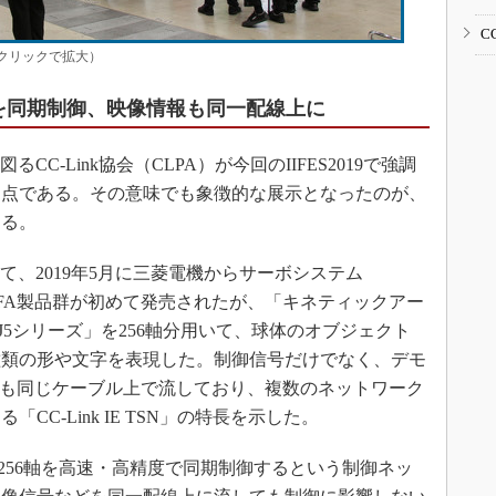
C
ス（クリックで拡大）
軸を同期制御、映像情報も同一配線上に
図るCC-Link協会（CLPA）が今回のIIFES2019で強調
う点である。その意味でも象徴的な展示となったのが、
ある。
品として、2019年5月に三菱電機からサーボシステム
を含むFA製品群が初めて発売されたが、「キネティックアー
-J5シリーズ」を256軸分用いて、球体のオブジェクト
3種類の形や文字を表現した。制御信号だけでなく、デモ
ども同じケーブル上で流しており、複数のネットワーク
C-Link IE TSN」の特長を示した。
256軸を高速・高精度で同期制御するという制御ネッ