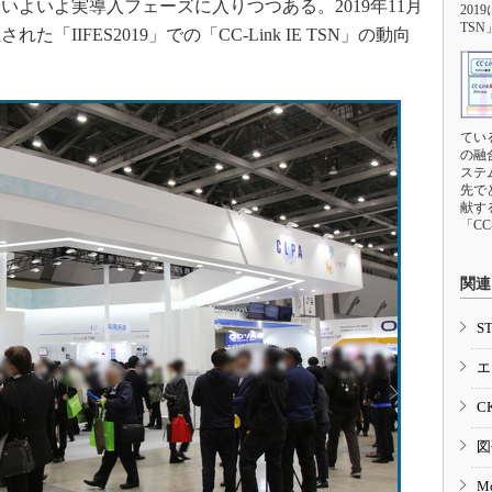
よいよ実導入フェーズに入りつつある。2019年11月
201
TS
「IIFES2019」での「CC-Link IE TSN」の動向
てい
の融
ステ
先で
献す
「CC
関連
S
エ
C
図
M