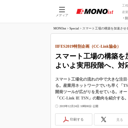
工
産
メディア
脱
つながる技術
AI×技術
MONOist
>
Special
>
スマート工場の構築を加速させる「CC-
つながる工場
AI×設備
つながるサービ
Physical
IIFES2019特別企画（CC-Link協会）
スマート工場の構築を加速さ
よいよ実用段階へ、対
スマート工場化の流れの中で大きな注目
る。産業用ネットワークでいち早く「TSN」
開発ツールが広がりを見せている。オートメ
「CC-Link IE TSN」の動向を紹介する
2019年12月24日 10時00分 公開
印刷する
見る