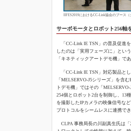
IIFES2019におけるCC-Link協会のブー
サーボモータとロボット256
「CC-Link IE TSN」の普及促進を
したのは「実用フェーズに」とい
「キネティックアートデモ機」で
「CC-Link IE TSN」対応製
「MELSERVO-J5シリーズ」
トデモ機」ではその「MELSERVO
254個とロボット2台を制御し、1
を撮影したIPカメラの映像信号な
プロトコルをシームレスに連携できる「C
CLPA 事務局長の川副真生氏は「