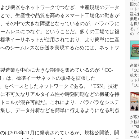
3Dプリンタ
国の
産業オープンネット展
よび機器をネットワークでつなぎ、生産現場のデータ
ロト
デジタルツインとCAE
題を
ことで、生産性や品質を高めるスマート工場化の動きが
業用
S＆OP
し、その中で大きな障壁となっているのが、バラバラに
を採用
る。
インダストリー4.0
シームレスにつなぐ」ということだ。多くの工場では複
の「C
や標準イーサネットが使用されており、より簡単に生産
イノベーション
ムへのシームレスな伝送を実現するためには、ネットワ
製造業ビッグデータ
メイドインジャパン
産業
植物工場
造業を中心に大きな期待を集めているのが「CC-
「CC
拡大
k IE TSN」は、標準イーサネットの規格を拡張した
知財マネジメント
ット
「CC
tworking）」をベースとしたネットワークである。「TSN」技術
海外生産
クに不可欠なリアルタイム性や時刻同期などの機能を持
グローバル設計・開発
ロトコルが混在可能だ。これにより、バラバラなシステ
制御セキュリティ
収集し、データ分析などを簡単に行えるようになる利点
が広
新型コロナへの対応
ク技
「T
く市
そのものは2018年11月に発表されているが、規格公開後、開
ー4