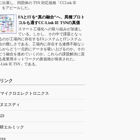
9に出展し、同団体の TSN 対応規格「CCLink IE
N」をアピールした。
FAとITを“真の融合”へ、異種プロト
コルも通すCC-Link IE TSNの真価
スマート工場化への取り組みが加速し
ている。しかし、その中で課題となっ
るのが工場内に存在するFAシステムとITシステム
合の難しさである。工場内に存在する連携不能なシ
ムからどう一元的にデータを吸い上げるのか。その
どう融合を進めていくのか。これらの課題解決に貢
る産業用ネットワークの新規格が発表された。
-Link IE TSN」である。
リンク
Tマイクロエレクトロニクス
ヌエスディ
KD
研エルミック
oxa