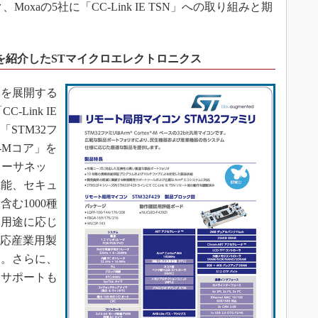
oxaの5社に「CC-Link IE TSN」への取り組みと期
イコンを紹介したSTマイクロエレクトロニクス
を展開する
Link IE
STM32フ
x-Mコア」を
イーサネッ
機能、セキュ
む1000種
、用途に応じ
」対応産業用製
る。さらに、
るサポートも