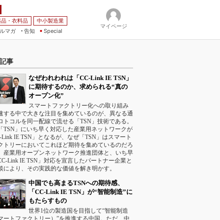
薬品・衣料品
中小製造業
マイページ
ルマガ
告知
Special
記事
なぜわれわれは「CC-Link IE TSN」
に期待するのか、求められる“真の
オープン化”
スマートファクトリー化への取り組み
速する中で大きな注目を集めているのが、異なる通
ロトコルを同一配線で流せる「TSN」技術である。
「TSN」にいち早く対応した産業用ネットワークが
-Link IE TSN」となるが、なぜ「TSN」はスマート
クトリーにおいてこれほど期待を集めているのだろ
。産業用オープンネットワーク推進団体と、いち早
C-Link IE TSN」対応を宣言したパートナー企業と
談により、その実践的な価値を解き明かす。
中国でも高まるTSNへの期待感、
「CC-Link IE TSN」が“智能制造”に
もたらすもの
世界1位の製造国を目指して“智能制造
マートファクトリー）”を推進する中国。ただ、中