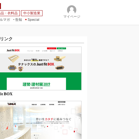
薬品・衣料品
中小製造業
マイページ
ルマガ
告知
Special
リンク
fit BOX