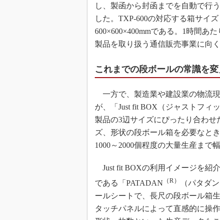
し、製函から封函までを自動で行う3
した。TXP-600の対応する箱サイズ
600×600×400mmである。1時
製品を取り扱う通信販売事業に向
これまでの段ボールの常識を変えた「J
一方で、製造業や建設業の物流現
が、「Just fit BOX（ジャストフ
製品の3辺サイズにぴったり合わせ
ズ、形状の段ボール箱を必要なとき
1000～2000個程度の大量生産ま
Just fit BOXの利用イメー
（R）
である「PATADAN
（パタダン
ールシートで、長尺の段ボール箱
タッチパネルによって直感的に操