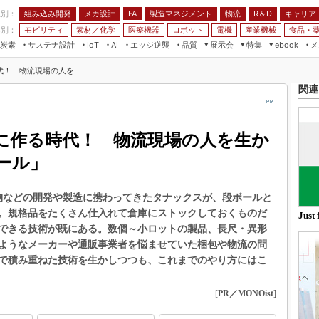
程別：
組み込み開発
メカ設計
製造マネジメント
物流
R＆D
キャリア
FA
業別：
モビリティ
素材／化学
医療機器
ロボット
電機
産業機械
食品・
炭素
サステナ設計
エッジ逆襲
品質
展示会
特集
メ
IoT
AI
ebook
伝承
組み込み開発
CEATEC
読者調査まとめ
編集後記
！ 物流現場の人を...
JIMTOF
保全
メカ設計
つながるクルマ
関連
組込み/エッジ コンピューティング
ス
 AI
製造マネジメント
5G
展＆IoT/5Gソリューション展
VR／AR
FA
に作る時代！ 物流現場の人を生か
IIFES
モビリティ
フィールドサービス
国際ロボット展
ール」
素材／化学
FPGA
ジャパンモビリティショー
組み込み画像技術
促物などの開発や製造に携わってきたタナックスが、段ボールと
TECHNO-FRONTIER
。規格品をたくさん仕入れて倉庫にストックしておくものだ
組み込みモデリング
Just 
人テク展
できる技術が既にある。数個～小ロットの製品、長尺・異形
Windows Embedded
ようなメーカーや通販事業者を悩ませていた梱包や物流の問
スマート工場EXPO
車載ソフト開発
で積み重ねた技術を生かしつつも、これまでのやり方にはこ
EdgeTech+
ISO26262
日本ものづくりワールド
[
PR／MONOist
]
無償設計ツール
AUTOMOTIVE WORLD