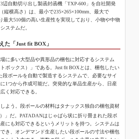
辺自動切り出し製函封函機「TXP-600」を自社開発
（縦横高さ）は、最小で235×265×100mm、最大で
間あたり最大510個の高い生産性を実現しており、小物や中物
くシステムだ。
ust fit BOX」
場に多い大型品や異形品の梱包に対応するシステム
ィットボックス）」である。Just fit BOXとは、梱包したい
た段ボールを自動で製造するシステムで、必要なサイ
に1つから作成可能だ。突発的な単品生産から、日産
で幅広く対応できる。
ジを紹介しよう。段ボールの材料はタナックス独自の梱包資材
）」だ。PATADANはじゃばら状に折り畳まれた段ボ
生産にも対応できるというメリットを持つ。システムは
作でき、オンデマンド生産したい段ボールの寸法や梱包