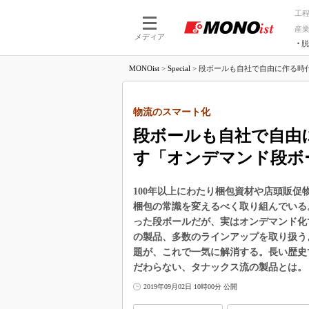
工
産
メディア
脱
つながる技術
AI×技術
MONOist
>
Special
>
段ボールも自社で自由に作る時代
つながる工場
AI×設備
つながるサービ
Physical
物流のスマート化
段ボールも自社で自由
す「オンデマンド段ボ
100年以上にわたり梱包資材や店頭販
梱包の常識を変えるべく取り組んでいる
った段ボールだが、実はオンデマンド化
の製品、多数のラインアップを取り扱う
題が、これで一気に解消する。長い歴史
だわらない、タナックス流の製品とは。
2019年09月02日 10時00分 公開