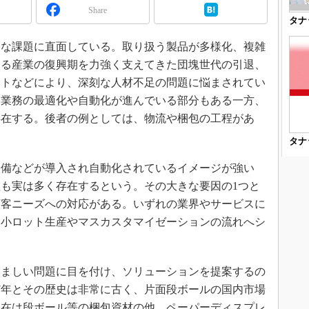
3Dプリンタ
Share
産業オープンネット展
タナ
デジタルツインとCAE
な課題に直面している。取り扱う製品が多様化、複雑
S＆OP
ける産業の復興期を力強く支えてきた団塊世代の引退、
インダストリー4.0
ットなどにより、深刻な人材不足の問題に悩まされてい
イノベーション
、業務の最適化や自動化が進んでいる部分もある一方、
製造業ビッグデータ
存在する。後者の例としては、物流や梱包の工程があ
メイドインジャパン
タナ
植物工場
備などが導入され自動化されているイメージが強い
知財マネジメント
も実は多く存在するという。その大きな要因の1つと
海外生産
顧客ニーズへの対応がある。いずれの業界やサービスに
グローバル設計・開発
、小ロット生産やマスカスタマイゼーションの流れへシ
制御セキュリティ
新型コロナへの対応
ましい問題に目を付け、ソリューションを提案するの
07年とその歴史は非常に古く、片面段ボールの国内市場
現在は段ボール等の梱包資材の他、ペーパーディスプレ