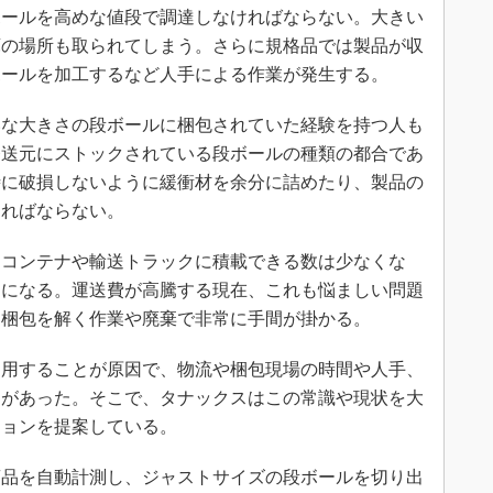
ボールを高めな値段で調達しなければならない。大きい
庫の場所も取られてしまう。さらに規格品では製品が収
ボールを加工するなど人手による作業が発生する。
な大きさの段ボールに梱包されていた経験を持つ人も
発送元にストックされている段ボールの種類の都合であ
時に破損しないように緩衝材を余分に詰めたり、製品の
ければならない。
コンテナや輸送トラックに積載できる数は少なくな
とになる。運送費が高騰する現在、これも悩ましい問題
、梱包を解く作業や廃棄で非常に手間が掛かる。
用することが原因で、物流や梱包現場の時間や人手、
題があった。そこで、タナックスはこの常識や現状を大
ションを提案している。
品を自動計測し、ジャストサイズの段ボールを切り出