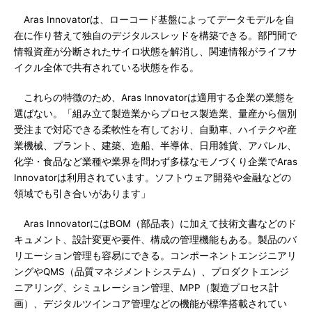
Aras Innovatorは、ローコード基盤によってデータモデルを自
在に作り替えて独自のデジタルスレッドを構築できる。部門間で
情報資産が分断されたサイロ状態を解消し、関連情報がライフサ
イクル全体で共有されている状態を作る。
これらの特徴のため、Aras Innovatorは適用する企業の業態を
選ばない。「組み立て製造業からプロセス製造業、量産から個別
受注まで対応できる柔軟性を有しており、自動車、ハイテクや産
業機械、プラント、建築、造船、半導体、日用雑貨、アパレル、
化学・食品など業種や業界を問わず多様なモノづくり企業でAras
Innovatorは利用されています。ソフトウェア開発や金融などの
領域でも引き合いがあります」
Aras InnovatorにはBOM（部品表）に加えて技術文書などのド
キュメント、設計変更や要件、構成の管理機能もある。製品のバ
リエーション管理も容易にできる。コンポーネントエンジニアリ
ングやQMS（品質マネジメントシステム）、プロダクトエンジ
ニアリング、シミュレーション管理、MPP（製造プロセス計
画）、デジタルツインコア管理などの機能が標準搭載されてい