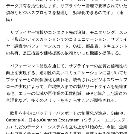
データ共有を活性化します。サプライヤー管理で要求されていた
煩雑なビジネスプロセスを整理し、効率化できるのです」（連
氏）
サプライヤー情報やコンタクト先の追跡、モニタリング、スレ
ッド形式のディスカッションでのコミュニケーション、サプライ
ヤー調査やパフォーマンスカード、CAD、部品表、ドキュメント
の共有、是正措置や価格提案の依頼といった機能を提供する。
パフォーマンス監視を通じて、サプライヤーの品質と信頼性の
向上を実現する。透明性の高いコミュニケーションに基づいてサ
プライヤーとの関係強化も図れる。統合されたビジネスワークフ
ローの実現によって、市場投入までの製品リードタイムを短縮す
る他、エラーの低減や再作業の工数削減、ERPと統合した調達の
合理化など、多くのメリットをもたらすことが期待される。
欧州を中心にバッテリーパスポートの制度化が進み、Gaia-X、
Catena-X、日本のOuranos Ecosystem（ウラノス・エコシステ
ム）などのデータエコシステムも立ち上がり始めた。今後、企業
はサプライチェーン全体でデータを共有、連携させる体制の整備