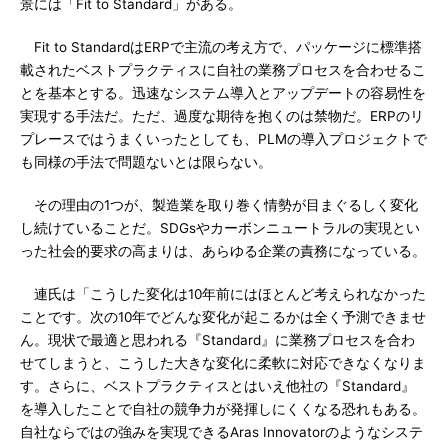
景には「Fit to Standard」がある。
Fit to StandardはERPで主流の考え方で、パッケージに標準搭
載されたベストプラクティスに自社の業務プロセスを合わせるこ
とを基本とする。迅速なシステム導入とアップデートの容易性を
実現する手法だ。ただ、過度な期待を抱くのは禁物だ。ERPのリ
プレースではうまくいったとしても、PLMの導入プロジェクトで
も同様の手法で問題ないとは限らない。
その理由の1つが、製造業を取り巻く情勢が目まぐるしく変化
し続けていることだ。SDGsやカーボンニュートラルの実現とい
った社会的要求の高まりは、あらゆる企業の責務になっている。
連氏は「こうした変化は10年前にはほとんど考えられなかった
ことです。次の10年でどんな変化が起こるかは全く予測できませ
ん。現状で最適と思われる『Standard』に業務プロセスを合わ
せてしまうと、こうした大きな変化に柔軟に対応できなくなりま
す。さらに、ベストプラクティスとはいえ他社の『Standard』
を導入したことで自社の競争力が発揮しにくくなる恐れもある。
自社ならではの強みを実現できるAras Innovatorのようなシステ