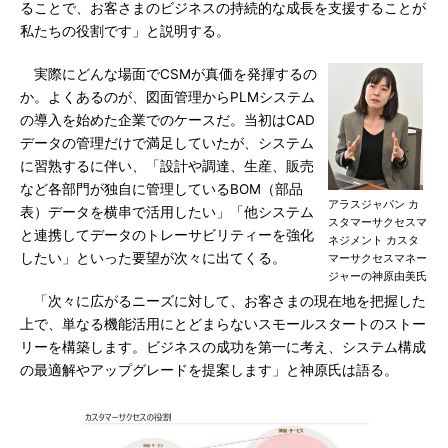
ることで、お客さまのビジネスの持続的な成長を支援することが
私たちの役割です」と説明する。
実際にどんな場面でCSMが真価を発揮するの
か。よくあるのが、図面管理からPLMシステム
の導入を始めた企業でのケースだ。当初はCAD
データの管理だけで満足していたが、システム
に習熟するに伴い、「設計や調達、生産、販売
など各部門が独自に管理しているBOM（部品
アラスジャパン カ
表）データを横串で活用したい」「他システム
スタマーサクセスマ
と連携してデータのトレーサビリティーを強化
ネジメント カスタ
したい」といった要望が次々に出てくる。
マーサクセスマネー
ジャーの神原由美氏
「次々に広がるニーズに対して、お客さまの現在地を把握した
上で、単なる機能活用にとどまらないスモールスタートのストー
リーを構築します。ビジネスの成功を第一に考え、システム構成
の最適解やアップグレードを提案します」と神原氏は語る。