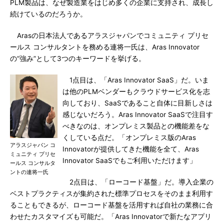
PLM製品は、なぜ製造業をはじめ多くの企業に支持され、成長し
続けているのだろうか。
Arasの日本法人であるアラスジャパンでコミュニティ プリセ
ールス コンサルタントを務める連将一氏は、Aras Innovator
の“強み”として3つのキーワードを挙げる。
1点目は、「Aras Innovator SaaS」だ。いま
は他のPLMベンダーもクラウドサービス化を志
向しており、SaaSであること自体に目新しさは
感じないだろう。Aras Innovator SaaSで注目す
べきなのは、オンプレミス製品との機能差をな
くしている点だ。「オンプレミス版のAras
アラスジャパン コ
Innovatorが提供してきた機能を全て、Aras
ミュニティ プリセ
Innovator SaaSでもご利用いただけます」
ールス コンサルタ
ントの連将一氏
2点目は、「ローコード基盤」だ。導入企業の
ベストプラクティスが集約された標準プロセスをそのまま利用す
ることもできるが、ローコード基盤を活用すれば自社の業務に合
わせたカスタマイズも可能だ。「Aras Innovatorで新たなアプリ