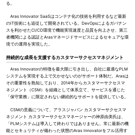
る。
Aras Innovator SaaSはコンテナ化の技術を利用するなど最新
のIT技術にも追従して開発されている。DevOpsによるガバナン
スを利かせたCI/CD環境で機能実現速度と品質を向上させ、第三
者機関による認証とArasマネージドサービスによるセキュアな環
境での運用を実現した。
持続的な成長を支援するカスタマーサクセスマネジメント
Aras Innovatorの特徴を最大限に引き出し、自社に最適なPLM
システムを実現する上で欠かせないのがサポート体制だ。Arasは
その重要性を熟知しており、2014年からカスタマーサクセスマ
ネジメント（CSM）を組織として体系立て、サービスを通じた
「保守業務」に限定されない継続的なサポートを提供している。
CSMの意義について、アラスジャパン カスタマーサクセスマ
ネジメント カスタマーサクセスマネージャーの神原由美氏は、
「PLMシステムは導入して終わりではありません。常に最新の機
能とセキュリティが備わった状態のAras Innovatorをフル活用す